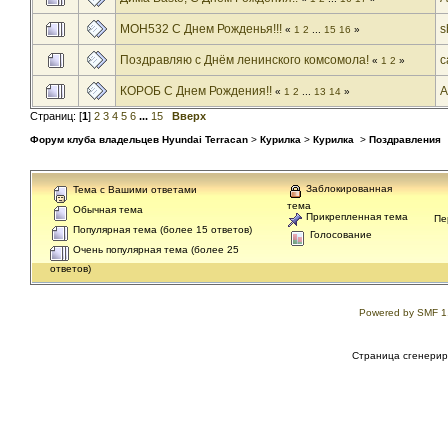
MOH532 С Днем Рожденья!!!
s
«
1
2
...
15
16
»
Поздравляю с Днём ленинского комсомола!
c
«
1
2
»
КОРОБ С Днем Рождения!!
A
«
1
2
...
13
14
»
Страниц: [
1
]
2
3
4
5
6
...
15
Вверх
Форум клуба владельцев Hyundai Terracan
>
Курилка
>
Курилка
>
Поздравления
Заблокированная
Тема с Вашими ответами
тема
Обычная тема
Прикрепленная тема
Пе
Популярная тема (более 15 ответов)
Голосование
Очень популярная тема (более 25
ответов)
Powered by SMF 1
Страница сгенериро