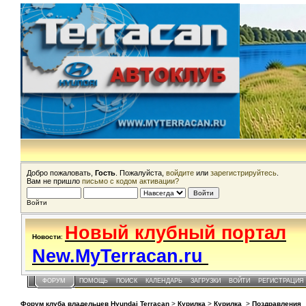
Добро пожаловать,
Гость
. Пожалуйста,
войдите
или
зарегистрируйтесь
.
Вам не пришло
письмо с кодом активации?
Войти
Новый клубный портал
Новости
:
New.MyTerracan.ru
ФОРУМ
ПОМОЩЬ
ПОИСК
КАЛЕНДАРЬ
ЗАГРУЗКИ
ВОЙТИ
РЕГИСТРАЦИЯ
Форум клуба владельцев Hyundai Terracan
>
Курилка
>
Курилка
>
Поздравления