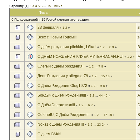
Страниц: [
1
]
2
3
4
5
6
...
15
Вниз
Тема
0 Пользователей и 15 Гостей смотрят этот раздел.
23 февраля
s
«
1
2
»
Всех с Новым Годом!!!
z
С днём рождения ptichkin , Lёka !
В
«
1
2
...
8
9
»
С ДНЕМ РОЖДЕНИЯ КЛУБА MYTERRACAN.RU!
М
«
1
2
»
Олегыч с Днем рождения!!!
o
«
1
2
...
7
8
»
День Рождения у ollegator79
В
«
1
2
...
15
16
»
С Днём Рождения Oleg1972
В
«
1
2
...
5
6
»
Бондыч с Днем Рождения!!!
A
«
1
2
...
44
45
»
С Днём Энергетика!!!
Э
«
1
2
...
6
7
»
ColonelU, С Днём Рождения!!!
B
«
1
2
...
17
18
»
Noks1 с Днём Рождения !!!
В
«
1
2
...
23
24
»
С днем ВМФ!
s