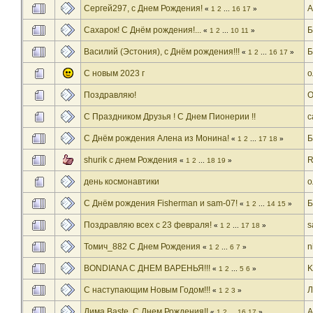
Сергей297, с Днем Рождения!
А
«
1
2
...
16
17
»
Сахарок! С Днём рождения!...
«
1
2
...
10
11
»
Василий (Эстония), с Днём рождения!!!
«
1
2
...
16
17
»
С новым 2023 г
о
Поздравляю!
O
С Праздником Друзья ! С Днем Пионерии !!
c
С Днём рождения Алена из Монина!
«
1
2
...
17
18
»
shurik с днем Рождения
R
«
1
2
...
18
19
»
день космонавтики
о
С Днём рождения Fisherman и sam-07!
«
1
2
...
14
15
»
Поздравляю всех с 23 февраля!
s
«
1
2
...
17
18
»
Томич_882 C Днем Рождения
n
«
1
2
...
6
7
»
BONDIANA С ДНЕМ ВАРЕНЬЯ!!!
«
1
2
...
5
6
»
С наступающим Новым Годом!!!
Л
«
1
2
3
»
Дима Baste, C Днем Рождения!!
A
«
1
2
...
16
17
»