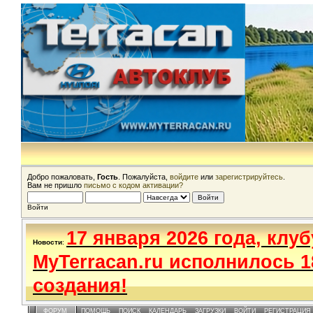
Добро пожаловать,
Гость
. Пожалуйста,
войдите
или
зарегистрируйтесь
.
Вам не пришло
письмо с кодом активации?
Войти
17 января 2026 года, клуб
Новости
:
MyTerracan.ru исполнилось 1
создания!
ФОРУМ
ПОМОЩЬ
ПОИСК
КАЛЕНДАРЬ
ЗАГРУЗКИ
ВОЙТИ
РЕГИСТРАЦИЯ