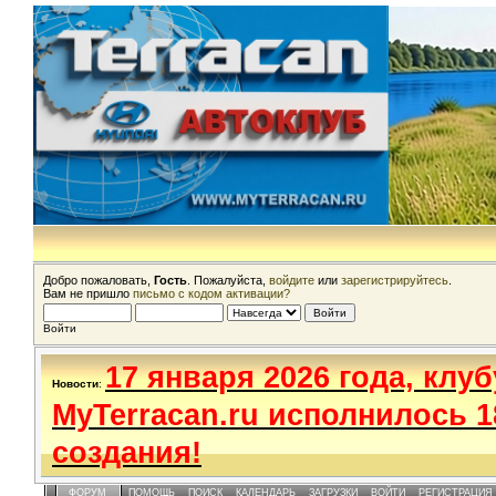
Добро пожаловать,
Гость
. Пожалуйста,
войдите
или
зарегистрируйтесь
.
Вам не пришло
письмо с кодом активации?
Войти
17 января 2026 года, клуб
Новости
:
MyTerracan.ru исполнилось 1
создания!
ФОРУМ
ПОМОЩЬ
ПОИСК
КАЛЕНДАРЬ
ЗАГРУЗКИ
ВОЙТИ
РЕГИСТРАЦИЯ