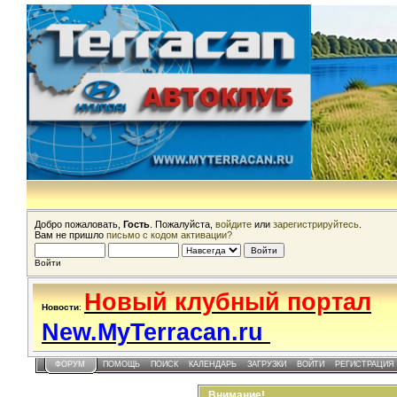
Добро пожаловать,
Гость
. Пожалуйста,
войдите
или
зарегистрируйтесь
.
Вам не пришло
письмо с кодом активации?
Войти
Новый клубный портал
Новости
:
New.MyTerracan.ru
ФОРУМ
ПОМОЩЬ
ПОИСК
КАЛЕНДАРЬ
ЗАГРУЗКИ
ВОЙТИ
РЕГИСТРАЦИЯ
Внимание!