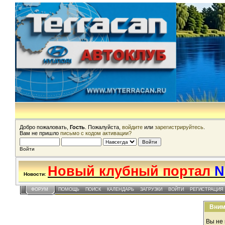
Добро пожаловать,
Гость
. Пожалуйста,
войдите
или
зарегистрируйтесь
.
Вам не пришло
письмо с кодом активации?
Войти
Новый клубный портал
N
Новости
:
ФОРУМ
ПОМОЩЬ
ПОИСК
КАЛЕНДАРЬ
ЗАГРУЗКИ
ВОЙТИ
РЕГИСТРАЦИЯ
Вним
Вы не