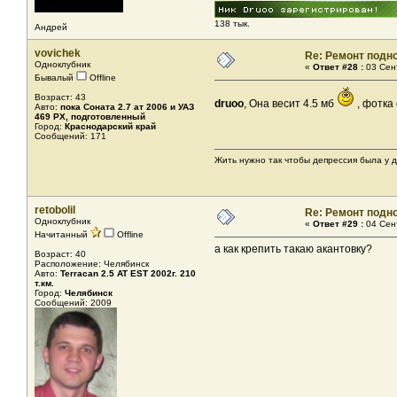
138 тык.
Андрей
vovichek
Re: Ремонт подн
Одноклубник
«
Ответ #28 :
03 Сент
Бывалый
Offline
Возраст: 43
druoo
, Она весит 4.5 мб
, фотка
Авто:
пока Соната 2.7 ат 2006 и УАЗ
469 РХ, подготовленный
Город:
Краснодарский край
Сообщений: 171
Жить нужно так чтобы депрессия была у др
retobolil
Re: Ремонт подн
Одноклубник
«
Ответ #29 :
04 Сент
Начитанный
Offline
а как крепить такаю акантовку?
Возраст: 40
Расположение: Челябинск
Авто:
Terracan 2.5 AT EST 2002г. 210
т.км.
Город:
Челябинск
Сообщений: 2009