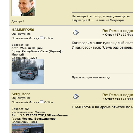
Не запирайте, люди, плачут дома детки,
Ему ведь в Х....., а мне - в Медведки.
Дмитрий
HAMMER256
Re: Ремонт подн
Одноклубник
«
Ответ #17 :
15 Фев
Познавший Истину
Offline
Как говорил выше купил целый лист 
Возраст: 45
И как говориться: "Семь раз отмерь,
Авто:
УАЗ - немецкий
Город:
Республика Саха (Якутия) г.
Мирный
Сообщений: 1276
Лучше поздно чем никогда
Serg_Bobr
Re: Ремонт подн
Одноклубник
«
Ответ #18 :
15 Фев
Познавший Истину
Offline
HAMER256 а на дроме отчетец по м
Возраст: 52
Расположение: Москва
Авто:
3.5 AT 2005 TOD,LSD газ-бензин
Город:
Москва, Бескудниково
Сообщений: 1044