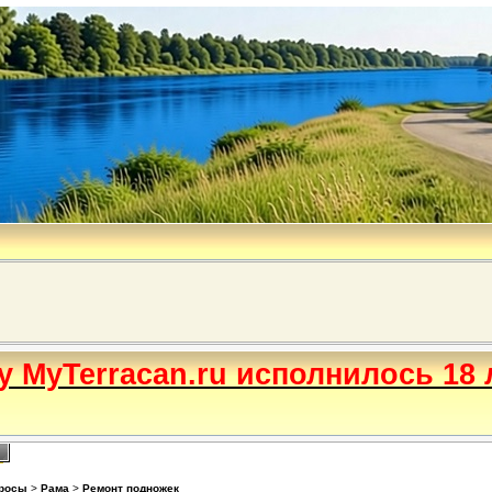
бу MyTerracan.ru исполнилось 18 
просы
>
Рама
>
Ремонт подножек