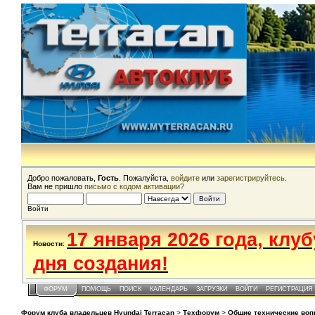
Добро пожаловать,
Гость
. Пожалуйста,
войдите
или
зарегистрируйтесь
.
Вам не пришло
письмо с кодом активации?
Войти
17 января 2026 года, клу
Новости
:
дня создания!
ФОРУМ
ПОМОЩЬ
ПОИСК
КАЛЕНДАРЬ
ЗАГРУЗКИ
ВОЙТИ
РЕГИСТРАЦИЯ
Форум клуба владельцев Hyundai Terracan
>
Техфорум
>
Общие технические во