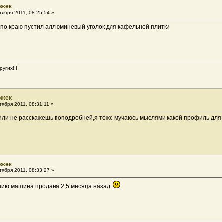
ожек
ября 2011, 08:25:54 »
 по краю пустил аллюминевый уголок для кафельной плитки
угих!!!
ожек
ября 2011, 08:31:11 »
 или не расскажешь поподробней,я тоже мучаюсь мыслями какой профиль для
ожек
ября 2011, 08:33:27 »
лению машина продана 2,5 месяца назад