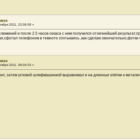
ожек
ября 2011, 22:06:08 »
 люминий и после 2.5 часов секаса с ним получился отличнейший результат,пр
ая,сфотал телефоном в темноте спотыкаясь ,как сделаю окончательно,фотки б
ожек
ября 2011, 08:04:53 »
лил, затем угловой шлифмашинкой выравнивал и на длинные клёпки к металич