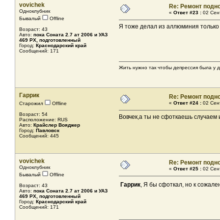
vovichek
Re: Ремонт подн
Одноклубник
«
Ответ #23 :
02 Сент
Бывалый
Offline
Я тоже делал из аллюминия только
Возраст: 43
Авто:
пока Соната 2.7 ат 2006 и УАЗ
469 РХ, подготовленный
Город:
Краснодарский край
Сообщений: 171
Жить нужно так чтобы депрессия была у др
Гаррик
Re: Ремонт подн
«
Ответ #24 :
02 Сент
Старожил
Offline
Возраст: 54
Вовчек,а ты не сфоткаешь случаем
Расположение: RUS
Авто:
Крайслер Вояджер
Город:
Павловск
Сообщений: 445
vovichek
Re: Ремонт подн
Одноклубник
«
Ответ #25 :
02 Сент
Бывалый
Offline
Гаррик
, Я бы сфоткал, но к сожа
Возраст: 43
Авто:
пока Соната 2.7 ат 2006 и УАЗ
469 РХ, подготовленный
Город:
Краснодарский край
Сообщений: 171