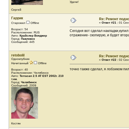
Удачи!
Сергей
Гаррик
Re: Ремонт подн
«
Ответ #21 :
01 Сент
Старожил
Offline
Возраст: 54
Сегодня вот сделал накладки,купил
Расположение: RUS
отражение- скопирую, и будет втор
Авто:
Крайслер Вояджер
Город:
Павловск
Сообщений: 445
retobolil
Re: Ремонт подн
Одноклубник
«
Ответ #22 :
02 Сент
Начитанный
Offline
точно также сделал, я лобзиком пи
Возраст: 40
Расположение: Челябинск
Авто:
Terracan 2.5 AT EST 2002г. 210
т.км.
Город:
Челябинск
Сообщений: 2009
Костян