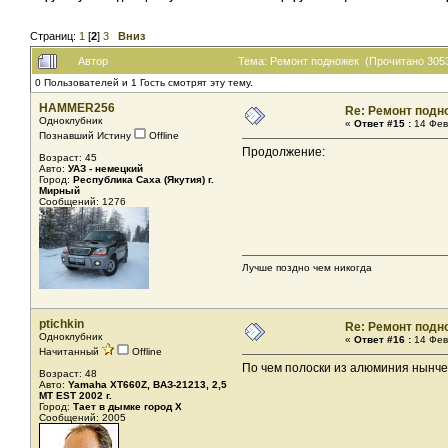
Страниц:
1
[
2
]
3
Вниз
Автор
Тема: Ремонт подножек (Прочитано 3053
0 Пользователей и 1 Гость смотрят эту тему.
HAMMER256
Re: Ремонт подн
Одноклубник
«
Ответ #15 :
14 Фев
Познавший Истину
Offline
Продолжение:
Возраст: 45
Авто:
УАЗ - немецкий
Город:
Республика Саха (Якутия) г.
Мирный
Сообщений: 1276
Лучше поздно чем никогда
ptichkin
Re: Ремонт подн
Одноклубник
«
Ответ #16 :
14 Фев
Начитанный
Offline
По чем полоски из алюминия нынч
Возраст: 48
Авто:
Yamaha XT660Z, ВАЗ-21213, 2,5
МТ EST 2002 г.
Город:
Тает в дымке город Х
Сообщений: 2005