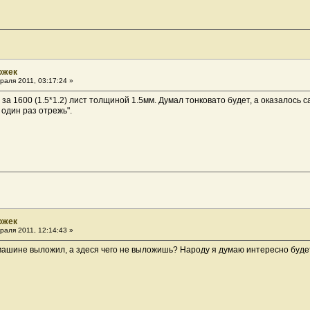
ожек
раля 2011, 03:17:24 »
за 1600 (1.5*1.2) лист толщиной 1.5мм. Думал тонковато будет, а оказалось са
 один раз отрежь".
ожек
раля 2011, 12:14:43 »
ашине выложил, а здеся чего не выложишь? Народу я думаю интересно буде