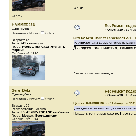
Удачи!
Сергей
HAMMER256
Re: Ремонт подн
Одноклубник
«
Ответ #19 :
16 Фев
Познавший Истину
Offline
Цитата: Serg_Bobr от 15 Февраля 2011, 
Возраст: 45
HAMER256 а на дроме отчетец по машине
Авто:
УАЗ - немецкий
Город:
Республика Саха (Якутия) г.
Дык здеся тоже выложил, начиная с
Мирный
Сообщений: 1276
Лучше поздно чем никогда
Serg_Bobr
Re: Ремонт подн
Одноклубник
«
Ответ #20 :
16 Фев
Познавший Истину
Offline
Цитата: HAMMER256 от 16 Февраля 2011,
Возраст: 52
Дык здеся тоже выложил, начиная с перво
Расположение: Москва
Авто:
3.5 AT 2005 TOD,LSD газ-бензин
Пардон, точно, выложено. Просто д
Город:
Москва, Бескудниково
Сообщений: 1044