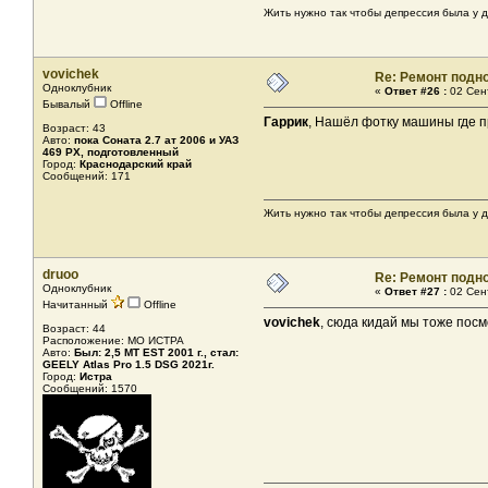
Жить нужно так чтобы депрессия была у др
vovichek
Re: Ремонт подн
Одноклубник
«
Ответ #26 :
02 Сент
Бывалый
Offline
Гаррик
, Нашёл фотку машины где п
Возраст: 43
Авто:
пока Соната 2.7 ат 2006 и УАЗ
469 РХ, подготовленный
Город:
Краснодарский край
Сообщений: 171
Жить нужно так чтобы депрессия была у др
druoo
Re: Ремонт подн
Одноклубник
«
Ответ #27 :
02 Сент
Начитанный
Offline
vovichek
, сюда кидай мы тоже посм
Возраст: 44
Расположение: МО ИСТРА
Авто:
Был: 2,5 MT EST 2001 г., стал:
GEELY Atlas Pro 1.5 DSG 2021г.
Город:
Истра
Сообщений: 1570