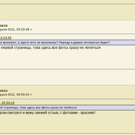
ожек
раля 2011, 03:33:38 »
12:14:43
 выложил, а здеся чего не выложишь? Народу я думаю интересно будет!
 первой страницы, тока здесь все фоты сразу не лепяться
ожек
раля 2011, 09:50:03 »
 03:34:14
й страницы, тока здесь все фоты сразу не лепяться
ром смотрел и вижу свежий отзыв, с фотками - красиво!