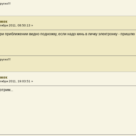
угих!!!
ожек
ября 2011, 08:50:13 »
ри приближении видно подножку, если надо кинь в личку электронку - пришлю
угих!!!
ожек
ября 2011, 19:03:51 »
отрим...