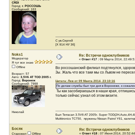
CRDI
Город:
г. РОССОШЬ
Сообщений: 163
С ув.Сергей
[X 914 НУ 36]
Noks1
Re: Встречи одноклубников
Модератор
«
Ответ #17 :
09 Марта 2014, 22:49:5
Я тут все знаю
Offline
Во россошанский филиал подтянулся, здоров
Зы. Жаль что все таки мы со Львом не пересе
Возраст: 57
Авто:
3,5V6 AT TOD 2005 г.
Город:
Воронеж
Цитата: Лев от 09 Марта 2014, 23:10:16
Сообщений: 7988
По делам службы был три дня в Воронеже, к сожален
Ты как засобираешься в наши края, отпишись 
только сейчас узнал об этом визите.
Николай
Был Terracan 3.5V6 AT 2005г. Super TOD(2H,Auto,4H,4L
Мultitronics TC750, пружины Nissan Patrol Y61, калитк
Босяк
Re: Встречи одноклубников
«
Ответ #18 :
07 Июня 2014, 20:52:44
Старожил
Offline