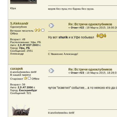
Юра
моряк без пуза,что баржа без груза.
S.Aleksandr
Re: Встречи одноклубников
Одноклубник
«
Ответ #22 :
19 Марта 2015, 18:00:2
Ветеран писатель
Offline
Ну вот
shurik
и в Уфе побывал
Возраст: 48
Расположение: Уфа, РБ
Авто:
2,5 AT EST 2003 г.
Город:
Уфа, РБ
Сообщений: 2551
Александр
С Уважение Александр!
caxapok
Re: Встречи одноклубников
iii ʁɔvʎнdǝʚǝdǝu dиW
«
Ответ #23 :
19 Марта 2015, 18:28:0
В нашей памяти
Старожил
Offline
Возраст: 56
Авто:
2,9 АТ 2006 г.
чуток "осветил" событие... а то неясно кто да
Город:
Екатеринбург
Сообщений: 521
iii ʁɔvʎнdǝʚǝdǝu dиW