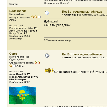
С уважением Сергей!
Сергей
S.Aleksandr
Re: Встречи одноклубников
Одноклубник
«
Ответ #26 :
08 Октября 2015, 11:12:
Ветеран писатель
Offline
Дубль два!
Саня ты ужо дома?
Возраст: 48
Расположение: Уфа, РБ
Авто:
2,5 AT EST 2003 г.
Город:
Уфа, РБ
Сообщений: 2551
Александр
С Уважение Александр!
Серж
Re: Встречи одноклубников
Никто Кроме Нас
«
Ответ #27 :
08 Октября 2015, 17:22:
Одноклубник
Спрашивайте совета
Offline
Возраст: 61
S.Aleksandr
,Сань,а что такой сурьёз
Авто:
Был 2,9 АТ.
Город:
Усть-Катав УРФО-
UFA Башкирия
Сообщений: 3387