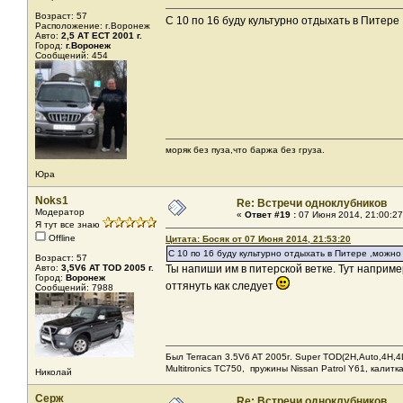
Возраст: 57
С 10 по 16 буду культурно отдыхать в Питере
Расположение: г.Воронеж
Авто:
2,5 АТ ЕСТ 2001 г.
Город:
г.Воронеж
Сообщений: 454
моряк без пуза,что баржа без груза.
Юра
Noks1
Re: Встречи одноклубников
Модератор
«
Ответ #19 :
07 Июня 2014, 21:00:27
Я тут все знаю
Offline
Цитата: Босяк от 07 Июня 2014, 21:53:20
С 10 по 16 буду культурно отдыхать в Питере ,можно
Возраст: 57
Авто:
3,5V6 AT TOD 2005 г.
Ты напиши им в питерской ветке. Тут наприме
Город:
Воронеж
оттянуть как следует
Сообщений: 7988
Был Terracan 3.5V6 AT 2005г. Super TOD(2H,Auto,4H,4L
Мultitronics TC750, пружины Nissan Patrol Y61, калитк
Николай
Серж
Re: Встречи одноклубников