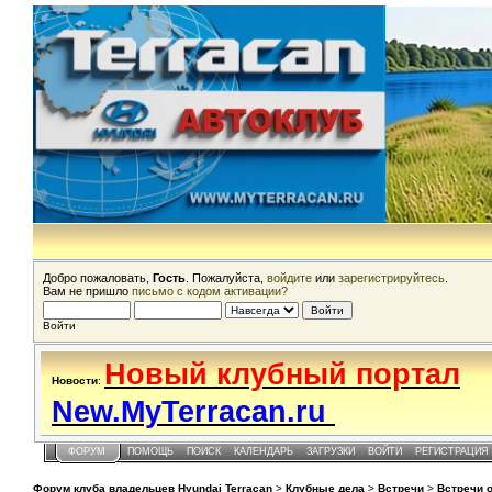
Добро пожаловать,
Гость
. Пожалуйста,
войдите
или
зарегистрируйтесь
.
Вам не пришло
письмо с кодом активации?
Войти
Новый клубный портал
Новости
:
New.MyTerracan.ru
ФОРУМ
ПОМОЩЬ
ПОИСК
КАЛЕНДАРЬ
ЗАГРУЗКИ
ВОЙТИ
РЕГИСТРАЦИЯ
Форум клуба владельцев Hyundai Terracan
>
Клубные дела
>
Встречи
>
Встречи 