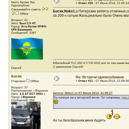
Никто Кроме Нас
«
Ответ #20 :
07 Июня 2014, 21:05:13
Одноклубник
Спрашивайте совета
Босяк
,
Noks1
,а Питерские ребята отличные,с
Offline
за 200-х сотым.Жаль,реально было Очень ма
Возраст: 61
Авто:
Был 2,9 АТ.
Город:
Усть-Катав УРФО-
UFA Башкирия
Сообщений: 3387
Юбилейный TLC 200 4.5 T/D 2011,всё по max,какая ма
С уважением Сергей!
Сергей
Босяк
Re: Встречи одноклубников
«
Ответ #21 :
07 Июня 2014, 21:09:30
Старожил
Offline
Возраст: 57
Расположение: г.Воронеж
Цитата: Noks1 от 07 Июня 2014, 21:00:27
Авто:
2,5 АТ ЕСТ 2001 г.
Город:
г.Воронеж
Ты напиши им в питерской ветке. Тут например,
http:
Сообщений: 454
Ах ты безобразник,меня будить