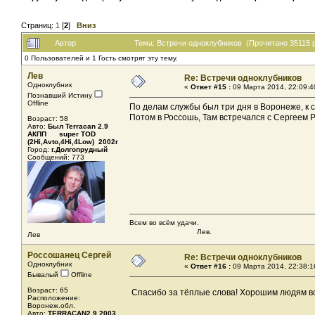
Страниц:
1
[
2
]
Вниз
Автор
Тема: Встречи одноклубников (Прочитано 35115 
0 Пользователей и 1 Гость смотрят эту тему.
Лев
Re: Встречи одноклубников
Одноклубник
«
Ответ #15 :
09 Марта 2014, 22:09:4
Познавший Истину
Offline
По делам службы был три дня в Воронеже, к с
Потом в Россошь, Там встречался с Сергеем 
Возраст: 58
Авто:
Был Terracan 2.9
АКПП super TOD
(2Hi,Avto,4Hi,4Low) 2002г
Город:
г.Долгопрудный
Сообщений: 773
Всем во всём удачи.
Лев.
Лев
Россошанец Сергей
Re: Встречи одноклубников
Одноклубник
«
Ответ #16 :
09 Марта 2014, 22:38:1
Бывалый
Offline
Возраст: 65
Спасибо за тёплые слова! Хорошим людям в
Расположение:
Воронеж.обл.
Авто:
TERRACAN2.9 2003