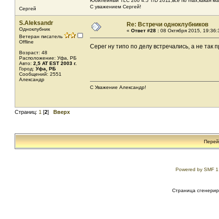
Юбилейный TLC 200 4.5 T/D 2011,всё по max,какая ма
С уважением Сергей!
Сергей
S.Aleksandr
Re: Встречи одноклубников
Одноклубник
«
Ответ #28 :
08 Октября 2015, 19:36:
Ветеран писатель
Offline
Серег ну типо по делу встречались, а не так
Возраст: 48
Расположение: Уфа, РБ
Авто:
2,5 AT EST 2003 г.
Город:
Уфа, РБ
Сообщений: 2551
Александр
С Уважение Александр!
Страниц:
1
[
2
]
Вверх
Перей
Powered by SMF 1
Страница сгенериро