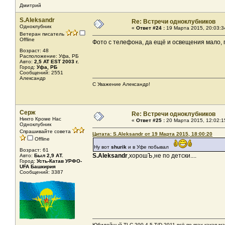
Дмитрий
S.Aleksandr
Re: Встречи одноклубников
Одноклубник
«
Ответ #24 :
19 Марта 2015, 20:03:3
Ветеран писатель
Offline
Фото с телефона, да ещё и освещения мало, 
Возраст: 48
Расположение: Уфа, РБ
Авто:
2,5 AT EST 2003 г.
Город:
Уфа, РБ
Сообщений: 2551
Александр
С Уважение Александр!
Серж
Re: Встречи одноклубников
Никто Кроме Нас
«
Ответ #25 :
20 Марта 2015, 12:02:1
Одноклубник
Спрашивайте совета
Цитата: S.Aleksandr от 19 Марта 2015, 18:00:20
Offline
Ну вот
shurik
и в Уфе побывал
Возраст: 61
S.Aleksandr
,хорошЪ,не по детски....
Авто:
Был 2,9 АТ.
Город:
Усть-Катав УРФО-
UFA Башкирия
Сообщений: 3387
Юбилейный TLC 200 4.5 T/D 2011,всё по max,какая ма