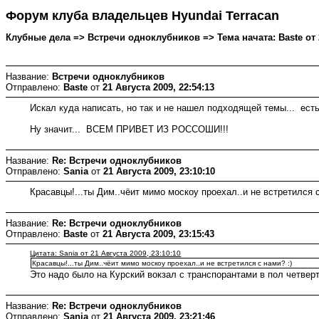
Форум клуба владельцев Hyundai Terracan
Клубные дела => Встречи одноклубников => Тема начата: Baste от 2
Название:
Встречи одноклубников
Отправлено:
Baste
от
21 Августа 2009, 22:54:13
Искал куда написать, но так и не нашел подходящей темы... есть
Ну значит... ВСЕМ ПРИВЕТ ИЗ РОССОШИ!!!
Название:
Re: Встречи одноклубников
Отправлено:
Sania
от
21 Августа 2009, 23:10:10
Красавцы!...ты Дим..чёит мимо москоу проехал..и не встретился с
Название:
Re: Встречи одноклубников
Отправлено:
Baste
от
21 Августа 2009, 23:15:43
Цитата: Sania от 21 Августа 2009, 23:10:10
Красавцы!...ты Дим..чёит мимо москоу проехал..и не встретился с нами? :)
Это надо было на Курский вокзал с транспорантами в пол четверт
Название:
Re: Встречи одноклубников
Отправлено:
Sania
от
21 Августа 2009, 23:21:46