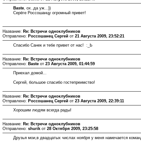
Baste
, ох..да уж...))
Серёге Россошанцу огромный привет!
Название:
Re: Встречи одноклубников
Отправлено:
Россошанец Сергей
от
21 Августа 2009, 23:52:21
Спасибо Санек и тебе привет от нас! :_Ь
Название:
Re: Встречи одноклубников
Отправлено:
Baste
от
23 Августа 2009, 01:44:59
Приехал домой...
Сергей, большое спасибо гостепреимство!
Название:
Re: Встречи одноклубников
Отправлено:
Россошанец Сергей
от
23 Августа 2009, 22:39:11
Хорошим людям всегда рады!
Название:
Re: Встречи одноклубников
Отправлено:
shurik
от
28 Октября 2009, 23:25:58
Друзья мои,в двадцатых числах ноября у меня намечается команд