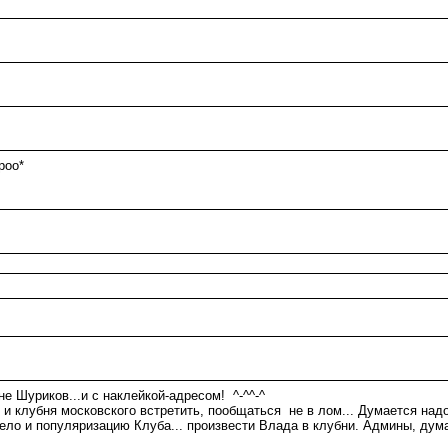
poo*
е Шуриков...и с наклейкой-адресом! ^-^^-^
 и клубня московского встретить, пообщаться не в лом... Думается над
ло и популяризацию Клуба... произвести Влада в клубни. Админы, дум