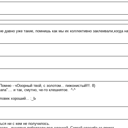
е давно уже такие, помнишь как мы их коллективно заклеивали,когда на
 Помню - чОоорный твой, с золотом... пижонистый!!!. 8)
апа".... и так, смутно, че-то клешнятое. ^-^
ловек хороший... :_Ь
ься ни с кем не получилось.
ели, душевно поболтали под елочкой. Сергей спасибо за приют.