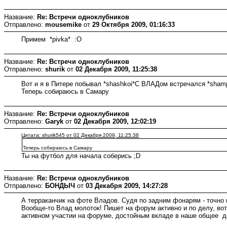
Название:
Re: Встречи одноклубников
Отправлено:
mousemike
от
29 Октября 2009, 01:16:33
Примем *pivka* :O
Название:
Re: Встречи одноклубников
Отправлено:
shurik
от
02 Декабря 2009, 11:25:38
Вот и я в Питере побывал *shashkoi*С ВЛАДом встречался *sham
Теперь собираюсь в Самару
Название:
Re: Встречи одноклубников
Отправлено:
Garyk
от
02 Декабря 2009, 12:02:19
Цитата: shurik545 от 02 Декабря 2009, 11:25:38
Теперь собираюсь в Самару
Ты на футбол для начала соберись ;D
Название:
Re: Встречи одноклубников
Отправлено:
БОНДЫЧ
от
03 Декабря 2009, 14:27:28
А терраканчик на фоте Владов. Судя по задним фонарям - точно н
Вообще-то Влад молоток! Пишет на форум активно и по делу, вот
активном участии на форуме, достойным вкладе в наше общее де