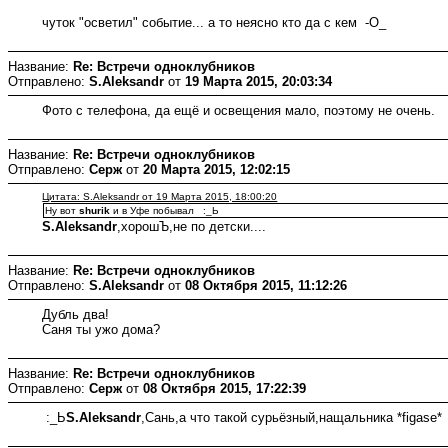
чуток "осветил" событие... а то неясно кто да с кем -O_
Название:
Re: Встречи одноклубников
Отправлено:
S.Aleksandr
от
19 Марта 2015, 20:03:34
Фото с телефона, да ещё и освещения мало, поэтому не очень.
Название:
Re: Встречи одноклубников
Отправлено:
Серж
от
20 Марта 2015, 12:02:15
Цитата: S.Aleksandr от 19 Марта 2015, 18:00:20
Ну вот
shurik
и в Уфе побывал :_Ь
S.Aleksandr
,хорошЪ,не по детски....
Название:
Re: Встречи одноклубников
Отправлено:
S.Aleksandr
от
08 Октября 2015, 11:12:26
Дубль два!
Саня ты ужо дома?
Название:
Re: Встречи одноклубников
Отправлено:
Серж
от
08 Октября 2015, 17:22:39
:_Ь
S.Aleksandr
,Сань,а что такой сурьёзный,нащальника *figase*