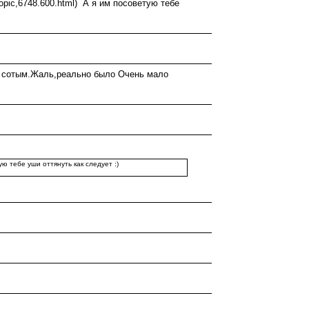
/topic,6748.600.html) А я им посоветую тебе
-х сотым.Жаль,реально было Очень мало
тую тебе уши оттянуть как следует :)