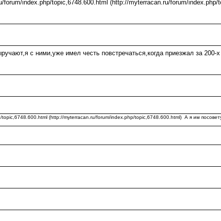
/forum/index.php/topic,6748.600.html (http://myterracan.ru/forum/index.php
выручают,я с ними,уже имел честь повстречаться,когда приезжал за 200
topic,6748.600.html (http://myterracan.ru/forum/index.php/topic,6748.600.html) А я им посове