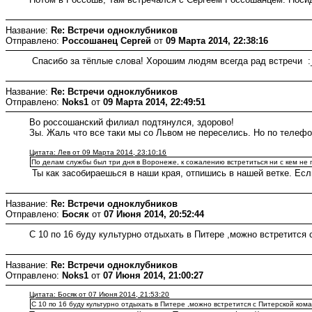
Название:
Re: Встречи одноклубников
Отправлено:
Россошанец Сергей
от
09 Марта 2014, 22:38:16
Спасибо за тёплые слова! Хорошим людям всегда рад встречи 
Название:
Re: Встречи одноклубников
Отправлено:
Noks1
от
09 Марта 2014, 22:49:51
Во россошанский филиал подтянулся, здорово!
Зы. Жаль что все таки мы со Львом не переселись. Но по телефо
Цитата: Лев от 09 Марта 2014, 23:10:16
По делам службы был три дня в Воронеже, к сожалению встретиться ни с кем не 
Ты как засобираешься в наши края, отпишись в нашей ветке. Если
Название:
Re: Встречи одноклубников
Отправлено:
Босяк
от
07 Июня 2014, 20:52:44
С 10 по 16 буду культурно отдыхать в Питере ,можно встретится 
Название:
Re: Встречи одноклубников
Отправлено:
Noks1
от
07 Июня 2014, 21:00:27
Цитата: Босяк от 07 Июня 2014, 21:53:20
С 10 по 16 буду культурно отдыхать в Питере ,можно встретится с Питерской кома