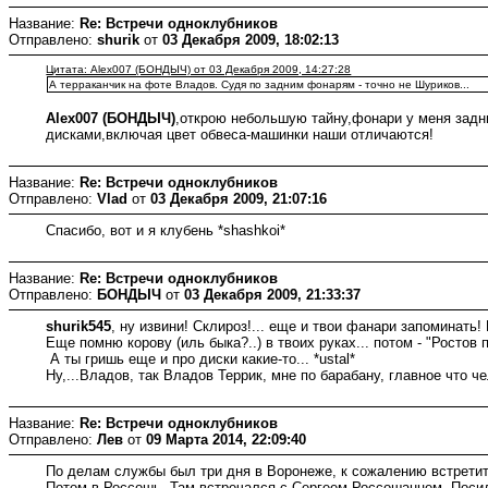
Название:
Re: Встречи одноклубников
Отправлено:
shurik
от
03 Декабря 2009, 18:02:13
Цитата: Alex007 (БОНДЫЧ) от 03 Декабря 2009, 14:27:28
А терраканчик на фоте Владов. Судя по задним фонарям - точно не Шуриков...
Alex007 (БОНДЫЧ)
,открою небольшую тайну,фонари у меня задни
дисками,включая цвет обвеса-машинки наши отличаются!
Название:
Re: Встречи одноклубников
Отправлено:
Vlad
от
03 Декабря 2009, 21:07:16
Спасибо, вот и я клубень *shashkoi*
Название:
Re: Встречи одноклубников
Отправлено:
БОНДЫЧ
от
03 Декабря 2009, 21:33:37
shurik545
, ну извини! Склироз!... еще и твои фанари запоминать!
Еще помню корову (иль быка?..) в твоих руках... потом - "Ростов п
А ты гришь еще и про диски какие-то... *ustal*
Ну,...Владов, так Владов Террик, мне по барабану, главное что че
Название:
Re: Встречи одноклубников
Отправлено:
Лев
от
09 Марта 2014, 22:09:40
По делам службы был три дня в Воронеже, к сожалению встретит
Потом в Россошь, Там встречался с Сергеем Россошанцем. Посид