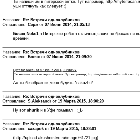
Ты напиши им в питерской ветке. Тут например, http://myterracan.ru
уши оттянуть как следует :)
Название:
Re: Встречи одноклубников
Отправлено:
Серж
от
07 Июня 2014, 21:05:13
Босяк
,
Noks1
,а Питерские ребята отличные,своих не бросают и 
вреаени.
Название:
Re: Встречи одноклубников
Отправлено:
Босяк
от
07 Июня 2014, 21:09:30
Цитата: Noks1 от 07 Июня 2014, 21:00:27
Ты напиши им в питерской ветке. Тут например, http://myterracan.ru/forum/index.php/
Ах ты безобразник,меня будить *nakazhu*
Название:
Re: Встречи одноклубников
Отправлено:
S.Aleksandr
от
19 Марта 2015, 18:00:20
Ну вот
shurik
и в Уфе побывал :_Ь
Название:
Re: Встречи одноклубников
Отправлено:
caxapok
от
19 Марта 2015, 18:28:01
(http://upload.akusherstvo.ru/image761721.jpg)