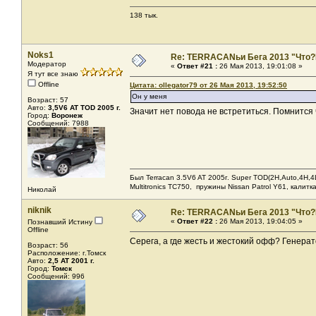
138 тык.
Noks1
Re: TERRACANьи Бега 2013 "Что?
Модератор
«
Ответ #21 :
26 Мая 2013, 19:01:08 »
Я тут все знаю
Offline
Цитата: ollegator79 от 26 Мая 2013, 19:52:50
Он у меня
Возраст: 57
Авто:
3,5V6 AT TOD 2005 г.
Значит нет повода не встретиться. Помнится 
Город:
Воронеж
Сообщений: 7988
Был Terracan 3.5V6 AT 2005г. Super TOD(2H,Auto,4H,4L
Мultitronics TC750, пружины Nissan Patrol Y61, калитк
Николай
niknik
Re: TERRACANьи Бега 2013 "Что?
«
Ответ #22 :
26 Мая 2013, 19:04:05 »
Познавший Истину
Offline
Серега, а где жесть и жестокий офф? Генер
Возраст: 56
Расположение: г.Томск
Авто:
2,5 AT 2001 г.
Город:
Томск
Сообщений: 996