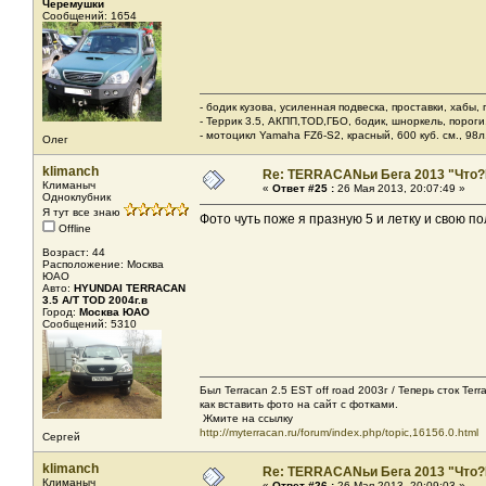
Черемушки
Сообщений: 1654
- бодик кузова, усиленная подвеска, проставки, хабы,
- Террик 3.5, АКПП,TOD,ГБО, бодик, шноркель, пороги, 
- мотоцикл Yamaha FZ6-S2, красный, 600 куб. см., 98л.
Олег
klimanch
Re: TERRACANьи Бега 2013 "Что?
Климаныч
«
Ответ #25 :
26 Мая 2013, 20:07:49 »
Одноклубник
Я тут все знаю
Фото чуть поже я празную 5 и летку и свою пол
Offline
Возраст: 44
Расположение: Москва
ЮАО
Авто:
HYUNDAI TERRACAN
3.5 A/T TOD 2004г.в
Город:
Москва ЮАО
Сообщений: 5310
Был Terracan 2.5 EST off road 2003г / Теперь сток Ter
как вставить фото на сайт с фотками.
Жмите на ссылку
http://myterracan.ru/forum/index.php/topic,16156.0.html
Сергей
klimanch
Re: TERRACANьи Бега 2013 "Что?
Климаныч
«
Ответ #26 :
26 Мая 2013, 20:09:03 »