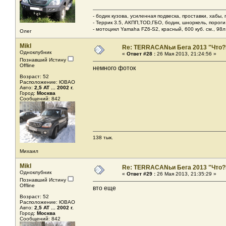
- бодик кузова, усиленная подвеска, проставки, хабы,
- Террик 3.5, АКПП,TOD,ГБО, бодик, шноркель, пороги, 
- мотоцикл Yamaha FZ6-S2, красный, 600 куб. см., 98л.
Олег
Mikl
Re: TERRACANьи Бега 2013 "Что?
Одноклубник
«
Ответ #28 :
26 Мая 2013, 21:24:56 »
Познавший Истину
Offline
немного фоток
Возраст: 52
Расположение: ЮВАО
Авто:
2,5 AT ... 2002 г.
Город:
Москва
Сообщений: 842
138 тык.
Михаил
Mikl
Re: TERRACANьи Бега 2013 "Что?
Одноклубник
«
Ответ #29 :
26 Мая 2013, 21:35:29 »
Познавший Истину
Offline
вто еще
Возраст: 52
Расположение: ЮВАО
Авто:
2,5 AT ... 2002 г.
Город:
Москва
Сообщений: 842