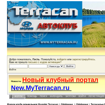
Добро пожаловать,
Гость
. Пожалуйста,
войдите
или
зарегистрируйтесь
.
Вам не пришло
письмо с кодом активации?
Войти
Новый клубный портал
Новости
:
New.MyTerracan.ru
ФОРУМ
ПОМОЩЬ
ПОИСК
КАЛЕНДАРЬ
ЗАГРУЗКИ
ВОЙТИ
РЕГИСТРАЦИЯ
Форум клуба владельцев Hyundai Terracan
>
Оффроад
>
Оффроад
>
Terracanьи 