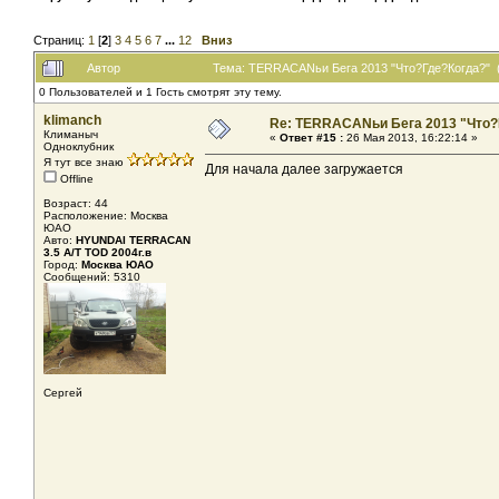
Страниц:
1
[
2
]
3
4
5
6
7
...
12
Вниз
Автор
Тема: TERRACANьи Бега 2013 "Что?Где?Когда?" 
0 Пользователей и 1 Гость смотрят эту тему.
klimanch
Re: TERRACANьи Бега 2013 "Что?
Климаныч
«
Ответ #15 :
26 Мая 2013, 16:22:14 »
Одноклубник
Я тут все знаю
Для начала далее загружается
Offline
Возраст: 44
Расположение: Москва
ЮАО
Авто:
HYUNDAI TERRACAN
3.5 A/T TOD 2004г.в
Город:
Москва ЮАО
Сообщений: 5310
Сергей