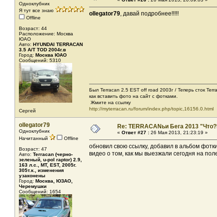
Одноклубник
Я тут все знаю
ollegator79
, давай подробнее!!!!!
Offline
Возраст: 44
Расположение: Москва
ЮАО
Авто:
HYUNDAI TERRACAN
3.5 A/T TOD 2004г.в
Город:
Москва ЮАО
Сообщений: 5310
Был Terracan 2.5 EST off road 2003г / Теперь сток Ter
как вставить фото на сайт с фотками.
Жмите на ссылку
http://myterracan.ru/forum/index.php/topic,16156.0.html
Сергей
ollegator79
Re: TERRACANьи Бега 2013 "Что?
Одноклубник
«
Ответ #27 :
26 Мая 2013, 21:23:19 »
Начитанный
Offline
обновил свою ссылку, добавил в альбом фотки
Возраст: 47
видео о том, как мы выезжали сегодня на по
Авто:
Terracan (черно-
зеленый, u-pol raptor) 2.9,
163 л.с., МТ, EST, 2005г.
305т.к., изменения
узаконены
Город:
Москва, ЮЗАО,
Черемушки
Сообщений: 1654