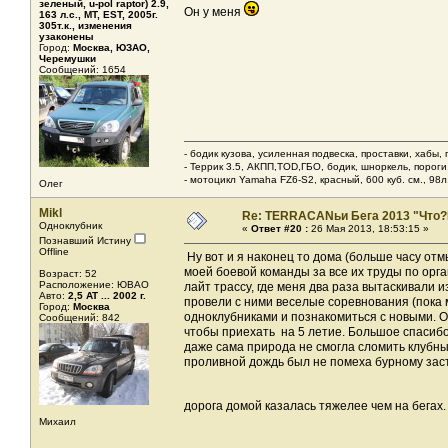
зеленый, u-pol raptor) 2.9,
Он у меня
163 л.с., МТ, EST, 2005г.
305т.к., изменения
узаконены
Город:
Москва, ЮЗАО,
Черемушки
Сообщений: 1654
- бодик кузова, усиленная подвеска, проставки, хабы,
- Террик 3.5, АКПП,TOD,ГБО, бодик, шноркель, пороги, 
- мотоцикл Yamaha FZ6-S2, красный, 600 куб. см., 98л.
Олег
Mikl
Re: TERRACANьи Бега 2013 "Что?
Одноклубник
«
Ответ #20 :
26 Мая 2013, 18:53:15 »
Познавший Истину
Offline
Ну вот и я наконец то дома (больше часу отм
моей боевой команды за все их труды по орг
Возраст: 52
Расположение: ЮВАО
лайт трассу, где меня два раза вытаскивали 
Авто:
2,5 AT ... 2002 г.
провели с ними веселые соревнования (пока 
Город:
Москва
одноклубниками и познакомиться с новыми. О
Сообщений: 842
чтобы приехать на 5 летие. Большое спасибо 
даже сама природа не смогла сломить клубны
проливной дождь был не помеха бурному засто
дорога домой казалась тяжелее чем на бегах. 
Михаил