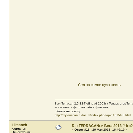
Сел на самое пузо жесть
Был Terracan 2.5 EST off road 2003г / Теперь сток Ter
как вставить фото на сайт с фотками.
Жмите на ссылку
http://myterracan.ru/forum/index.php/topic,16156.0.html
klimanch
Re: TERRACANьи Бега 2013 "Что?
Климаныч
«
Ответ #16 :
26 Мая 2013, 16:46:19 »
Одноклубник