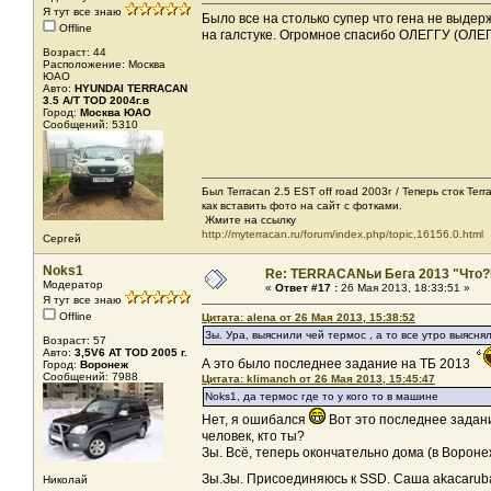
Я тут все знаю
Было все на столько супер что гена не выдер
Offline
на галстуке. Огромное спасибо ОЛЕГГУ (ОЛЕГ
Возраст: 44
Расположение: Москва
ЮАО
Авто:
HYUNDAI TERRACAN
3.5 A/T TOD 2004г.в
Город:
Москва ЮАО
Сообщений: 5310
Был Terracan 2.5 EST off road 2003г / Теперь сток Ter
как вставить фото на сайт с фотками.
Жмите на ссылку
http://myterracan.ru/forum/index.php/topic,16156.0.html
Сергей
Noks1
Re: TERRACANьи Бега 2013 "Что?
Модератор
«
Ответ #17 :
26 Мая 2013, 18:33:51 »
Я тут все знаю
Offline
Цитата: alena от 26 Мая 2013, 15:38:52
Зы. Ура, выяснили чей термос , а то все утро выяснял
Возраст: 57
Авто:
3,5V6 AT TOD 2005 г.
А это было последнее задание на ТБ 2013
Город:
Воронеж
Сообщений: 7988
Цитата: klimanch от 26 Мая 2013, 15:45:47
Noks1, да термос где то у кого то в машине
Нет, я ошибался
Вот это последнее задани
человек, кто ты?
Зы. Всё, теперь окончательно дома (в Вороне
Зы.Зы. Присоединяюсь к SSD. Саша akacaru
Николай