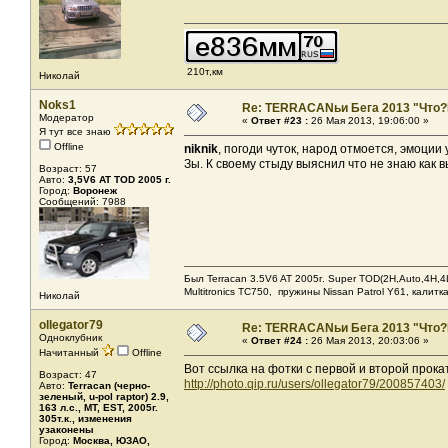
210т,км
Николай
Noks1
Re: TERRACANьи Бега 2013 "Что?
Модератор
«
Ответ #23 :
26 Мая 2013, 19:06:00 »
Я тут все знаю
Offline
niknik
, погоди чуток, народ отмоется, эмоции
Зы. К своему стыду выяснил что не знаю как 
Возраст: 57
Авто:
3,5V6 AT TOD 2005 г.
Город:
Воронеж
Сообщений: 7988
Был Terracan 3.5V6 AT 2005г. Super TOD(2H,Auto,4H,4L
Мultitronics TC750, пружины Nissan Patrol Y61, калитк
Николай
ollegator79
Re: TERRACANьи Бега 2013 "Что?
Одноклубник
«
Ответ #24 :
26 Мая 2013, 20:03:06 »
Начитанный
Offline
Вот ссылка на фотки с первой и второй прокат
Возраст: 47
http://photo.qip.ru/users/ollegator79/200857403/
Авто:
Terracan (черно-
зеленый, u-pol raptor) 2.9,
163 л.с., МТ, EST, 2005г.
305т.к., изменения
узаконены
Город:
Москва, ЮЗАО,