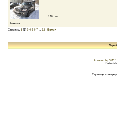
138 тык.
Михаил
Страниц:
1
[
2
]
3
4
5
6
7
...
12
Вверх
Перей
Powered by SMF 1
Embeddin
Страница сгенериро