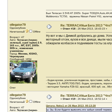
Был Terracan 3.5V6 AT 2005г. Super TOD(2H,Auto,4H,4L
Мultitronics TC750, пружины Nissan Patrol Y61, калитк
ollegator79
Re: TERRACANьи Бега 2013 "Что?
Одноклубник
«
Ответ #18 :
26 Мая 2013, 18:43:15 »
Начитанный
Offline
Ну вот и мы с Димкой добрались до дома. Усп
Возраст: 47
моторный отсек, кузов и все днище, мыли ча
Авто:
Terracan (черно-
зеленый, u-pol raptor) 2.9,
обжарили колбасок и поднимаем тосты за клу
163 л.с., МТ, EST, 2005г.
305т.к., изменения
узаконены
Город:
Москва, ЮЗАО,
Черемушки
Сообщений: 1654
- бодик кузова, усиленная подвеска, проставки, хабы,
- Террик 3.5, АКПП,TOD,ГБО, бодик, шноркель, пороги, 
- мотоцикл Yamaha FZ6-S2, красный, 600 куб. см., 98л.
Олег
ollegator79
Re: TERRACANьи Бега 2013 "Что?
Одноклубник
«
Ответ #19 :
26 Мая 2013, 18:52:14 »
Начитанный
Offline
Цитата: Noks1 от 26 Мая 2013, 00:13:28
Возраст: 47
ы. Зы. Если будите выяснять кто забыл синий термос 
Авто:
Terracan (черно-