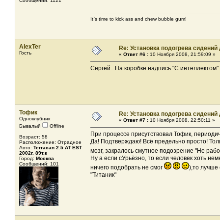
Сообщений: 1121
It`s time to kick ass and chew bubble gum!
AlexTer
Re: Установка подогрева сидений
Гость
«
Ответ #6 :
10 Ноября 2008, 21:59:09 »
Сергей.. На коробке надпись "С интеллектом"
Тофик
Re: Установка подогрева сидений
Одноклубник
«
Ответ #7 :
10 Ноября 2008, 22:50:11 »
Бывалый
Offline
При процессе присутствовал Тофик, периодиче
Возраст: 58
Да! Подтверждаю! Всё предельно просто! Тол
Расположение: Отрадное
Авто:
Terracan 2.5 AT ЕST
мозг, закралось смутное подозрение "Не рабо
2002г. 89т.к
Ну а если сУрьёзно, то если человек хоть немн
Город:
Москва
Сообщений: 101
ничего подобрать не смог
),то лучше
"Титаник"