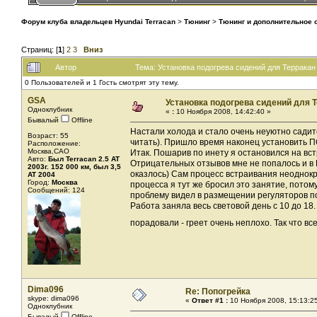
Форум клуба владельцев Hyundai Terracan
>
Тюнинг
>
Тюнинг и дополнительное
Страниц: [
1
]
2
3
Вниз
Автор
Тема: Установка подогрева сидений для Терракан
0 Пользователей и 1 Гость смотрят эту тему.
GSA
Установка подогрева сидений для 
Одноклубник
«
:
10 Ноября 2008, 14:42:40 »
Бывалый
Offline
Настали холода и стало очень неуютно садит
Возраст: 55
читать). Пришло время наконец установить 
Расположение:
Москва,САО
Итак. Пошарив по инету я остановился на вс
Авто:
Был Terracan 2.5 AT
Отрицательных отзывов мне не попалось и в К
2003г. 152 000 км, был 3,5
оказлось) Сам процесс встраивания неоднок
AT 2004
Город:
Москва
процесса я тут же бросил это занятие, потом
Сообщений: 124
проблему видел в размещении регуляторов по
Работа заняла весь световой день с 10 до 1
порадовали - греет очень неплохо. Так что
Dima096
Re: Попогрейка
skype: dima096
«
Ответ #1 :
10 Ноября 2008, 15:13:2
Одноклубник
Бывалый
Offline