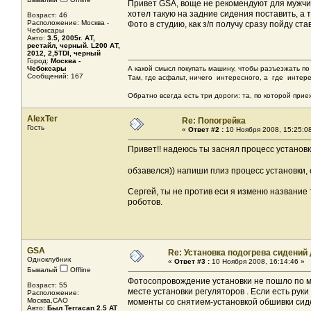
Привет GSA, воще не рекомендуют для мужчин 
хотел такую на задние сидения поставить, а
Возраст: 46
Расположение: Москва -
Фото в студию, как з/п получу сразу пойду стави
Чебоксары
Авто:
3.5, 2005г. АТ,
рестайл, черный. L200 АТ,
2012, 2,5TDI, черный
Город:
Москва -
Чебоксары
А какой смысл покупать машину, чтобы разъезжать по
Сообщений: 167
Там, где асфальт, ничего интересного, а где интер
Обратно всегда есть три дороги: та, по которой приех
AlexTer
Re: Попогрейка
Гость
«
Ответ #2 :
10 Ноября 2008, 15:25:0
Привет!! надеюсь ты заснял процесс установк
обзавелся)) напиши плиз процесс установки,
Сергей, ты не против еси я изменю название 
роботов.
GSA
Re: Установка подогрева сидений
Одноклубник
«
Ответ #3 :
10 Ноября 2008, 16:14:46 »
Бывалый
Offline
Фотосопровождение установки не пошло по мн
Возраст: 55
месте установки регуляторов . Если есть рук
Расположение:
Москва,САО
моменты со снятием-установкой обшивки сид
Авто:
Был Terracan 2.5 AT