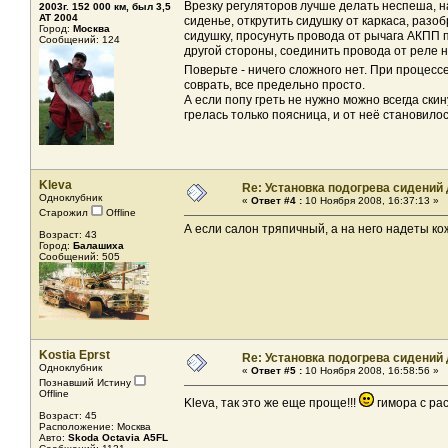
Врезку регуляторов лучше делать неспеша, 
2003г. 152 000 км, был 3,5
AT 2004
сиденье, открутить сидушку от каркаса, разобр
Город:
Москва
сидушку, просунуть провода от рычага АКПП 
Сообщений: 124
другой стороны, соединить провода от реле н
Поверьте - ничего сложного нет. При процесс
соврать, все предельно просто.
А если попу греть не нужно можно всегда ски
грелась только поясница, и от неё становилос
Kleva
Re: Установка подогрева сидений
Одноклубник
«
Ответ #4 :
10 Ноября 2008, 16:37:13 »
Старожил
Offline
А если салон тряпичный, а на него надеты ко
Возраст: 43
Город:
Балашиха
Сообщений: 505
Kostia Eprst
Re: Установка подогрева сидений
Одноклубник
«
Ответ #5 :
10 Ноября 2008, 16:58:56 »
Познавший Истину
Offline
Kleva, так это же еще проще!!!
гимора с ра
Возраст: 45
Расположение: Москва
Авто:
Skoda Octavia A5FL