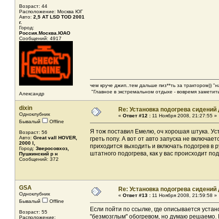
Возраст: 44
Расположение: Москва ЮГ
Авто:
2,5 АТ LSD TOD 2001
г.
Город:
Россия.Москва.ЮАО
Сообщений: 4917
чем круче джип..тем дальше пиз**ть за трактором)) "
"Главное в экстремальном отдыхе - вовремя заметить
Александр
dixin
Re: Установка подогрева сидений
Одноклубник
«
Ответ #12 :
11 Ноября 2008, 21:27:55 »
Бывалый
Offline
Я тож поставил Емелю, оч хорошая штука. У
Возраст: 56
Авто:
Great vall HOVER,
греть попу. А вот от авто запуска не включае
2000 l,
приходится выходить и включать подогрев в 
Город:
Зверосовхоз,
штатного подогрева, как у вас происходит п
Пушкинский р н
Сообщений: 372
GSA
Re: Установка подогрева сидений
Одноклубник
«
Ответ #13 :
11 Ноября 2008, 21:59:58 »
Бывалый
Offline
Если пойти по ссылке, где описывается установ
Возраст: 55
"безмозглым" обогревом, но думаю решаемо. В
Расположение: