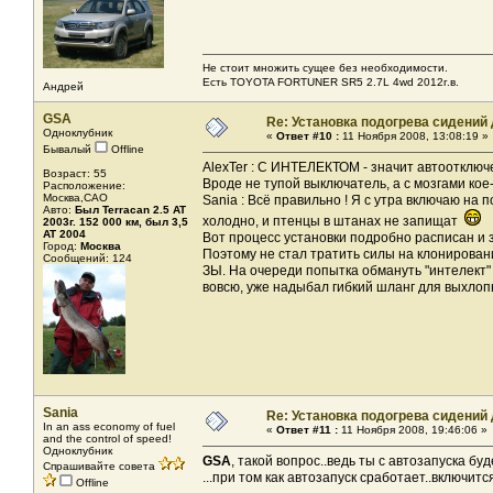
Не стоит множить сущее без необходимости.
Есть TOYOTA FORTUNER SR5 2.7L 4wd 2012г.в.
Андрей
GSA
Re: Установка подогрева сидений
Одноклубник
«
Ответ #10 :
11 Ноября 2008, 13:08:19 »
Бывалый
Offline
AlexTer : С ИНТЕЛЕКТОМ - значит автоотключ
Возраст: 55
Вроде не тупой выключатель, а с мозгами кое
Расположение:
Москва,САО
Sania : Всё правильно ! Я с утра включаю на 
Авто:
Был Terracan 2.5 AT
холодно, и птенцы в штанах не запищат
2003г. 152 000 км, был 3,5
AT 2004
Вот процесс установки подробно расписан и
Город:
Москва
Поэтому не стал тратить силы на клонирован
Сообщений: 124
ЗЫ. На очереди попытка обмануть "интелект" 
вовсю, уже надыбал гибкий шланг для выхлоп
Sania
Re: Установка подогрева сидений
In an ass economy of fuel
«
Ответ #11 :
11 Ноября 2008, 19:46:06 »
and the control of speed!
Одноклубник
GSA
, такой вопрос..ведь ты с автозапуска б
Спрашивайте совета
...при том как автозапуск сработает..включится
Offline