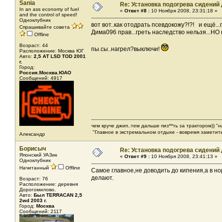
Sania
Re: Установка подогрева сидений
In an ass economy of fuel
«
Ответ #8 :
10 Ноября 2008, 23:31:18 »
and the control of speed!
Одноклубник
вот вот..как отодрать псевдокожу?!?! и ещё.
Спрашивайте совета
Дима096 прав...греть наследство нельзя...НО 
Offline
Возраст: 44
пы.сы..нагрел?выключи!
Расположение: Москва ЮГ
Авто:
2,5 АТ LSD TOD 2001
г.
Город:
Россия.Москва.ЮАО
Сообщений: 4917
чем круче джип..тем дальше пиз**ть за трактором)) "
"Главное в экстремальном отдыхе - вовремя заметить
Александр
Борисыч
Re: Установка подогрева сидений
Японский УАЗик
«
Ответ #9 :
10 Ноября 2008, 23:41:13 »
Одноклубник
Начитанный
Offline
Самое главное,не доводить до кипения,а в н
делают.
Возраст: 76
Расположение: деревня
Дорогомилово.
Авто:
Был TERRACAN 2,5
2wd 2003 г.
Город:
Москва
Сообщений: 2117