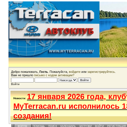
Добро пожаловать,
Гость
. Пожалуйста,
войдите
или
зарегистрируйтесь
.
Вам не пришло
письмо с кодом активации?
Войти
17 января 2026 года, клуб
Новости
:
MyTerracan.ru исполнилось 1
создания!
ФОРУМ
ПОМОЩЬ
ПОИСК
КАЛЕНДАРЬ
ЗАГРУЗКИ
ВОЙТИ
РЕГИСТРАЦИЯ