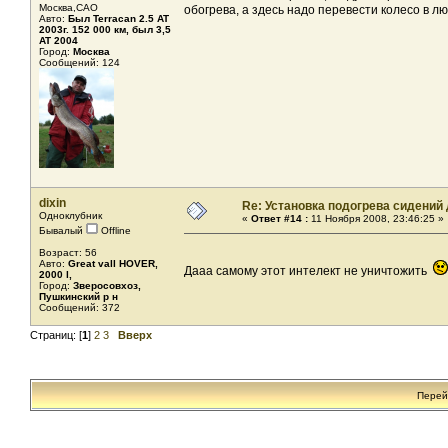
Москва,САО
обогрева, а здесь надо перевести колесо в л
Авто:
Был Terracan 2.5 AT
2003г. 152 000 км, был 3,5
AT 2004
Город:
Москва
Сообщений: 124
dixin
Re: Установка подогрева сидений
Одноклубник
«
Ответ #14 :
11 Ноября 2008, 23:46:25 »
Бывалый
Offline
Возраст: 56
Авто:
Great vall HOVER,
Дааа самому этот интелект не уничтожить
2000 l,
Город:
Зверосовхоз,
Пушкинский р н
Сообщений: 372
Страниц: [
1
]
2
3
Вверх
Перей