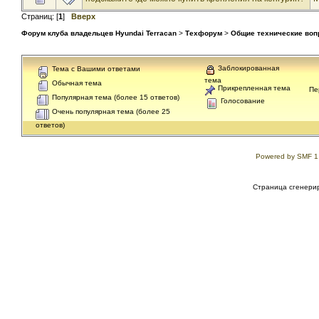
Страниц: [
1
]
Вверх
Форум клуба владельцев Hyundai Terracan
>
Техфорум
>
Общие технические во
Заблокированная
Тема с Вашими ответами
тема
Обычная тема
Прикрепленная тема
Пе
Популярная тема (более 15 ответов)
Голосование
Очень популярная тема (более 25
ответов)
Powered by SMF 1
Страница сгенерир