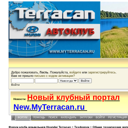
Добро пожаловать,
Гость
. Пожалуйста,
войдите
или
зарегистрируйтесь
.
Вам не пришло
письмо с кодом активации?
Войти
Новый клубный портал
Новости
:
New.MyTerracan.ru
ФОРУМ
ПОМОЩЬ
ПОИСК
КАЛЕНДАРЬ
ЗАГРУЗКИ
ВОЙТИ
РЕГИСТРАЦИЯ
Форум клуба владельцев Hyundai Terracan
>
Техфорум
>
Общие технические во