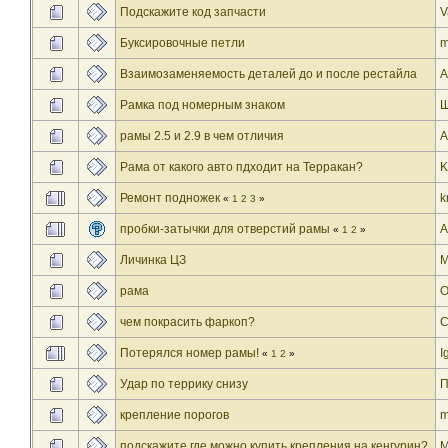
Подскажите код запчасти
V
Буксировочные петли
m
Взаимозаменяемость деталей до и после рестайла
A
Рамка под номерным знаком
Щ
рамы 2.5 и 2.9 в чем отличия
A
Рама от какого авто пдходит на Терракан?
K
Ремонт подножек
k
«
1
2
3
»
пробки-затычки для отверстий рамы
А
«
1
2
»
Личинка ЦЗ
рама
О
чем покрасить фаркоп?
Потерялся номер рамы!
I
«
1
2
»
Удар по террику снизу
П
крепление порогов
m
подскажите где можно купить крепления на кенгурин?
M