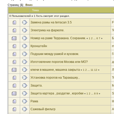
Страниц: [
1
]
Вниз
Тема
0 Пользователей и 1 Гость смотрят этот раздел.
Замена рамы на terracan 3.5
F
Электрика на фаркопе.
Т
Номер на раме Терракана. Сохраним.
«
1
2
...
6
7
»
Кронштейн
m
Подушки между рамой и кузовом.
Г
Изготовление порогов Москва или МО?
д
ключи в машине, машина закрыта
Л
«
1
2
...
11
12
»
Установка порогов на Таракашку...
Т
Защита.
М
Защита картера , раздатки , коробки
S
«
1
2
...
8
9
»
Рама
l
Сажевый фильтр
A