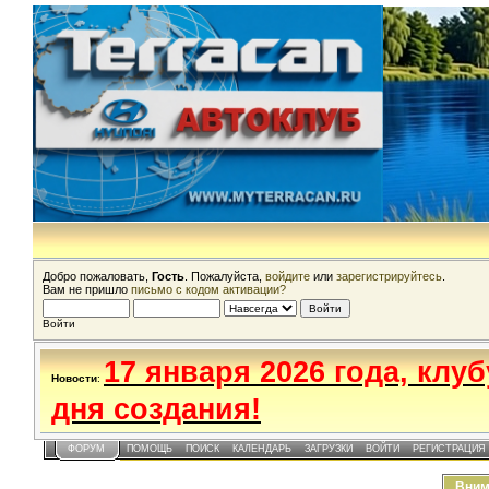
Добро пожаловать,
Гость
. Пожалуйста,
войдите
или
зарегистрируйтесь
.
Вам не пришло
письмо с кодом активации?
Войти
17 января 2026 года, клу
Новости
:
дня создания!
ФОРУМ
ПОМОЩЬ
ПОИСК
КАЛЕНДАРЬ
ЗАГРУЗКИ
ВОЙТИ
РЕГИСТРАЦИЯ
Вним