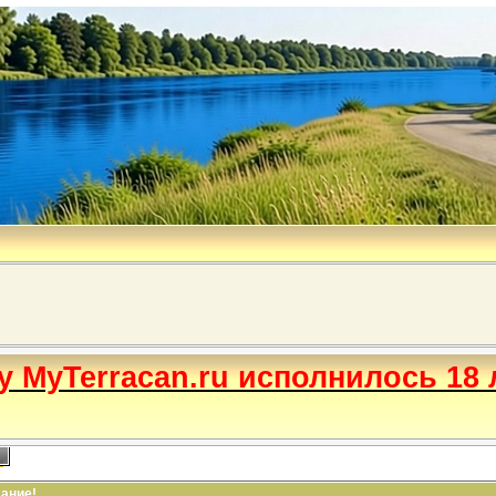
бу MyTerracan.ru исполнилось 18 
ание!