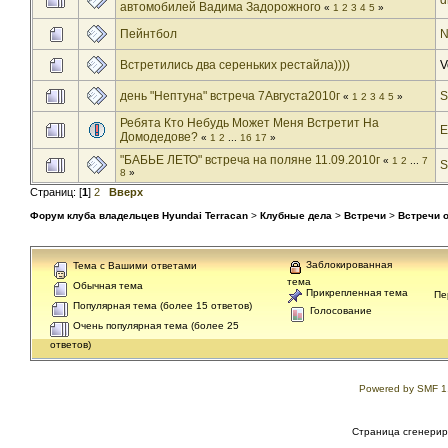
d
автомобилей Вадима Задорожного
«
1
2
3
4
5
»
Пейнтбол
N
Встретились два сереньких рестайла))))
V
день "Нептуна" встреча 7Августа2010г
S
«
1
2
3
4
5
»
Ребята Кто Небудь Может Меня Встретит На
E
Домодедове?
«
1
2
...
16
17
»
"БАБЬЕ ЛЕТО" встреча на поляне 11.09.2010г
«
1
2
...
7
S
8
»
Страниц: [
1
]
2
Вверх
Форум клуба владельцев Hyundai Terracan
>
Клубные дела
>
Встречи
>
Встречи 
Заблокированная
Тема с Вашими ответами
тема
Обычная тема
Прикрепленная тема
Пе
Популярная тема (более 15 ответов)
Голосование
Очень популярная тема (более 25
ответов)
Powered by SMF 1
Страница сгенериро