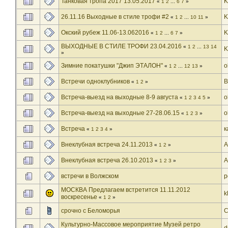
Танковая тропа 2017 13.05.2017
K
«
1
2
...
6
7
»
26.11.16 Выходные в стиле трофи #2
K
«
1
2
...
10
11
»
Окский рубеж 11.06-13.062016
K
«
1
2
...
6
7
»
ВЫХОДНЫЕ В СТИЛЕ ТРОФИ 23.04.2016
«
1
2
...
13
14
K
»
Зимние покатушки "Джип ЭТАЛОН"
o
«
1
2
...
12
13
»
Встречи одноклубников
B
«
1
2
»
Встреча-выезд на выходные 8-9 августа
o
«
1
2
3
4
5
»
Встреча-выезд на выходные 27-28.06.15
o
«
1
2
3
»
Встреча
к
«
1
2
3
4
»
Внеклубная встреча 24.11.2013
A
«
1
2
»
Внеклубная встреча 26.10.2013
A
«
1
2
3
»
встречи в Волжском
р
МОСКВА Предлагаем встретится 11.11.2012
k
воскресенье
«
1
2
»
срочно с Беломорья
С
Культурно-Массовое мероприятие Музей ретро