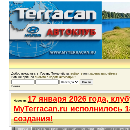
Добро пожаловать,
Гость
. Пожалуйста,
войдите
или
зарегистрируйтесь
.
Вам не пришло
письмо с кодом активации?
Войти
17 января 2026 года, клуб
Новости
:
MyTerracan.ru исполнилось 1
создания!
ФОРУМ
ПОМОЩЬ
ПОИСК
КАЛЕНДАРЬ
ЗАГРУЗКИ
ВОЙТИ
РЕГИСТРАЦИЯ