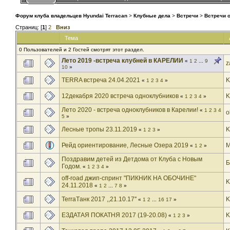
Форум клуба владельцев Hyundai Terracan
>
Клубные дела
>
Встречи
>
Встречи 
Страниц: [
1
]
2
Вниз
Тема
0 Пользователей и 2 Гостей смотрят этот раздел.
Лето 2019 -встреча клубней в КАРЕЛИИ
«
1
2
...
9
z
10
»
TERRA встреча 24.04.2021
K
«
1
2
3
4
»
12декабря 2020 встреча одноклубников
K
«
1
2
3
4
»
Лето 2020 - встреча одноклубников в Карелии!
«
1
2
3
4
o
5
»
Лесные тропы 23.11.2019
K
«
1
2
3
»
Рейд ориентирование, Лесные Озера 2019
M
«
1
2
»
Поздравим детей из Детдома от Клуба с Новым
Годом.
«
1
2
3
4
»
off-road джип-спринт "ПИКНИК НА ОБОЧИНЕ"
K
24.11.2018
«
1
2
...
7
8
»
TerraTанк 2017 ,,21.10.17''
K
«
1
2
...
16
17
»
ЕЗДАТАЯ ПОКАТНЯ 2017 (19-20.08)
K
«
1
2
3
»