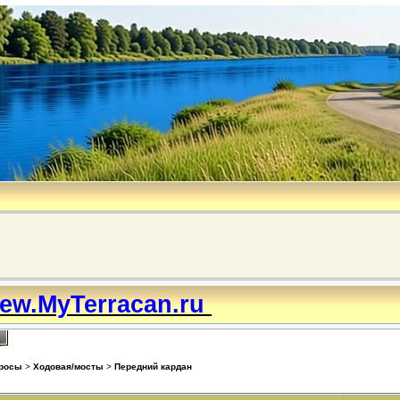
ew.MyTerracan.ru
просы
>
Ходовая/мосты
>
Передний кардан