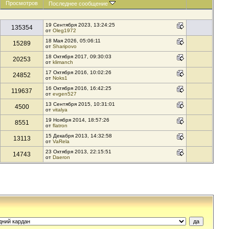
Просмотров
Последнее сообщение
19 Сентября 2023, 13:24:25
135354
от
Oleg1972
18 Мая 2026, 05:06:11
15289
от
Sharipovo
18 Октября 2017, 09:30:03
20253
от
klimanch
17 Октября 2016, 10:02:26
24852
от
Noks1
16 Октября 2016, 16:42:25
119637
от
evgen527
13 Сентября 2015, 10:31:01
4500
от
vitalya
19 Ноября 2014, 18:57:26
8551
от
flatron
15 Декабря 2013, 14:32:58
13113
от
VaRela
23 Октября 2013, 22:15:51
14743
от
Daeron