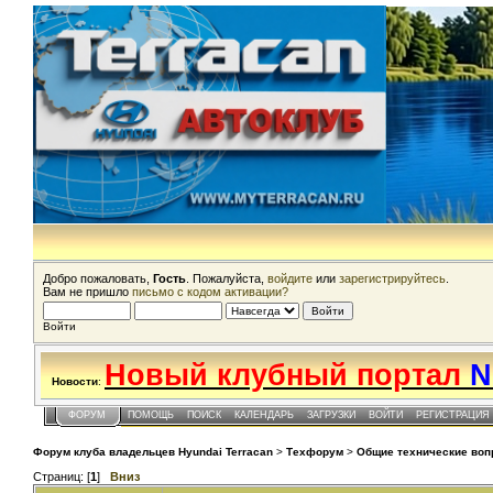
Добро пожаловать,
Гость
. Пожалуйста,
войдите
или
зарегистрируйтесь
.
Вам не пришло
письмо с кодом активации?
Войти
Новый клубный портал
N
Новости
:
ФОРУМ
ПОМОЩЬ
ПОИСК
КАЛЕНДАРЬ
ЗАГРУЗКИ
ВОЙТИ
РЕГИСТРАЦИЯ
Форум клуба владельцев Hyundai Terracan
>
Техфорум
>
Общие технические во
Страниц: [
1
]
Вниз