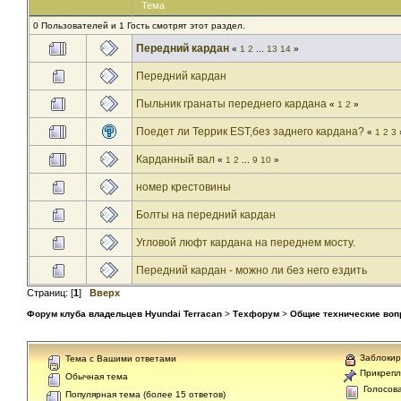
Тема
0 Пользователей и 1 Гость смотрят этот раздел.
Передний кардан
«
1
2
...
13
14
»
Передний кардан
Пыльник гранаты переднего кардана
«
1
2
»
Поедет ли Террик EST,без заднего кардана?
«
1
2
3
Карданный вал
«
1
2
...
9
10
»
номер крестовины
Болты на передний кардан
Угловой люфт кардана на переднем мосту.
Передний кардан - можно ли без него ездить
Страниц: [
1
]
Вверх
Форум клуба владельцев Hyundai Terracan
>
Техфорум
>
Общие технические во
Заблокир
Тема с Вашими ответами
Прикрепл
Обычная тема
Голосов
Популярная тема (более 15 ответов)