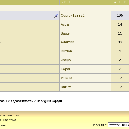
Автор
Ответов
Сергей123321
195
Astral
14
Baste
15
Алексий
33
»
Ruffian
141
vitalya
2
Kapar
7
VaRela
13
Bob75
13
просы
>
Ходовая/мосты
>
Передний кардан
ованная тема
енная тема
Перейти в
:
ание