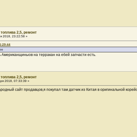
 топлива 2,5, ремонт
я 2018, 23:22:58 »
6:29:44
ро
ь Американщиныов на терракан на ебей запчасти есть.
 топлива 2,5, ремонт
ря 2018, 07:33:39 »
одный сайт продавцов,я покупал там датчик из Китая в оригинальной корейс