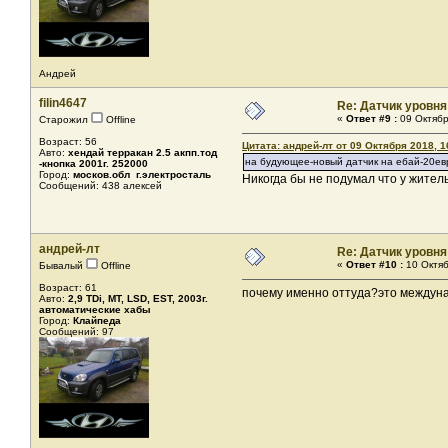
Андрей
filin4647
Re: Датчик уровня
«
Ответ #9 :
09 Октябр
Старожил
Offline
Возраст: 56
Цитата: андрей-лт от 09 Октября 2018, 1
Авто:
хендай терракан 2.5 акпп.тод
на будующее-новый датчик на ебай-20ев
-кнопка 2001г. 252000
Город:
москов.обл г.электросталь
Никогда бы не подумал что у жител
Сообщений: 438 алексей
андрей-лт
Re: Датчик уровня
«
Ответ #10 :
10 Октяб
Бывалый
Offline
Возраст: 61
почему именно оттуда?это междунар
Авто:
2,9 TDi, MT, LSD, EST, 2003г.
автоматические хабы
Город:
Клайпеда
Сообщений: 97