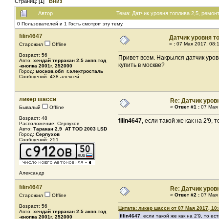
Страниц: [
1
]
Вниз
Автор
Тема: Датчик уровня топлива 2,5, ремон
0 Пользователей и 1 Гость смотрят эту тему.
filin4647
Датчик уровня то
«
:
07 Мая 2017, 08:1
Старожил
Offline
Возраст: 56
Привет всем. Накрылся датчик уров
Авто:
хендай терракан 2.5 акпп.тод
купить в москве?
-кнопка 2001г. 252000
Город:
москов.обл г.электросталь
Сообщений: 438 алексей
ликер шасси
Re: Датчик уров
«
Ответ #1 :
07 Мая 
Бывалый
Offline
Возраст: 48
filin4647
, если такой же как на 2'9
Расположение: Серпухов
Авто:
Таракан 2.9 AT TOD 2003 LSD
Город:
Серпухов
Сообщений: 251
Александр
filin4647
Re: Датчик уров
«
Ответ #2 :
07 Мая 
Старожил
Offline
Возраст: 56
Цитата: ликер шасси от 07 Мая 2017, 10:
Авто:
хендай терракан 2.5 акпп.тод
filin4647
, если такой же как на 2'9, то 
-кнопка 2001г. 252000