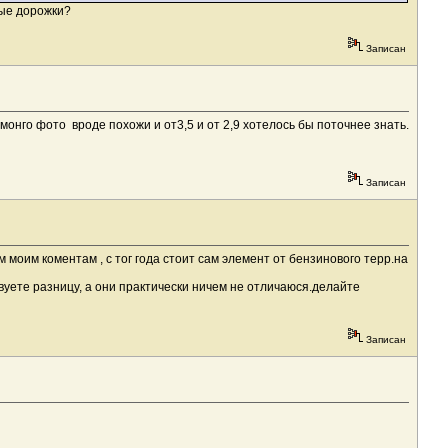
ные дорожки?
Записан
монго фото вроде похожи и от3,5 и от 2,9 хотелось бы поточнее знать.
Записан
 моим коментам , с тог года стоит сам элемент от бензинового терр.на
твуете разницу, а они практически ничем не отличаюся.делайте
Записан