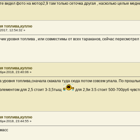
нете видел фото на мотор2,9 там только сеточка другая , насколько целые мед
ня топлива,куплю
2017, 12:54:32 »
чик уровня топлива , или совместимы от всех тараканов, сейчас пересмотрел 
ня топлива,куплю
бря 2018, 23:40:06 »
ка уровня топлива,сначала скакала туда сюда потом совсем упала. По прошлым
 элементом для 2,5 стоит 3-3,5тыщ
для 2,9и 3.5 стоит 500-700руб чувс
ня топлива,куплю
бря 2018, 23:44:55 »
масс