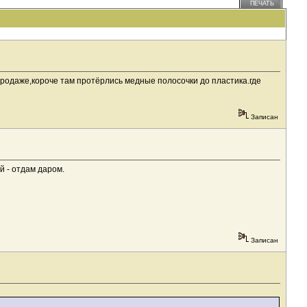
ПЕЧАТЬ
 продаже,короче там протёрлись медные полосочки до пластика.где
Записан
й - отдам даром.
Записан