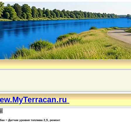
ew.MyTerracan.ru
бак
>
Датчик уровня топлива 2,5, ремонт