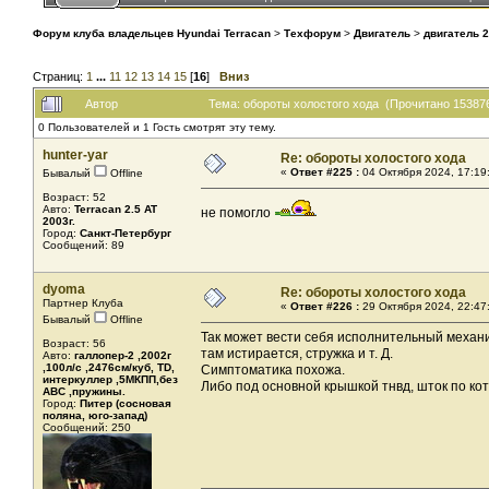
Форум клуба владельцев Hyundai Terracan
>
Техфорум
>
Двигатель
>
двигатель 2
Страниц:
1
...
11
12
13
14
15
[
16
]
Вниз
Автор
Тема: обороты холостого хода (Прочитано 153876
0 Пользователей и 1 Гость смотрят эту тему.
hunter-yar
Re: обороты холостого хода
«
Ответ #225 :
04 Октября 2024, 17:19
Бывалый
Offline
Возраст: 52
Авто:
Terracan 2.5 AT
не помогло
2003г.
Город:
Санкт-Петербург
Сообщений: 89
dyoma
Re: обороты холостого хода
Партнер Клуба
«
Ответ #226 :
29 Октября 2024, 22:47
Бывалый
Offline
Так может вести себя исполнительный механи
Возраст: 56
там истирается, стружка и т. Д.
Авто:
галлопер-2 ,2002г
,100л/с ,2476см/куб, TD,
Симптоматика похожа.
интеркуллер ,5МКПП,без
Либо под основной крышкой тнвд, шток по ко
АВС ,пружины.
Город:
Питер (сосновая
поляна, юго-запад)
Сообщений: 250