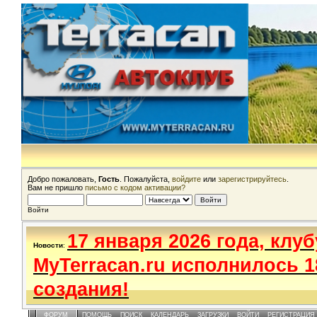
Добро пожаловать,
Гость
. Пожалуйста,
войдите
или
зарегистрируйтесь
.
Вам не пришло
письмо с кодом активации?
Войти
17 января 2026 года, клуб
Новости
:
MyTerracan.ru исполнилось 1
создания!
ФОРУМ
ПОМОЩЬ
ПОИСК
КАЛЕНДАРЬ
ЗАГРУЗКИ
ВОЙТИ
РЕГИСТРАЦИЯ