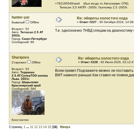
+792195549три4 (был когда то Автосервис СПб)
Terracan 3,5 АКПП - 2005г, Галлопер 2,5 -2003г.
hunter-yar
Re: обороты холостого хода
«
Ответ #227 :
30 Октября 2024, 14:39
Бывалый
Offline
Возраст: 52
Т.е. однозначно ТНВД спецам на диагностику 
Авто:
Terracan 2.5 AT
2003г.
Город:
Санкт-Петербург
Сообщений: 89
Sharipovo
Re: обороты холостого хода
«
Ответ #228 :
30 Июня 2026, 02:12:4
Старожил
Offline
Возраст: 53
Всем привет.Подскажите-можно ли поставить м
Авто:
Терракан
ВМТ намного раньше.Как ставил не помню,дав
2.5.AT.СуперTOD кнопка
Льва. 2001г.
Город:
Шарыпово
Красноярский край
Сообщений: 584
Константин
Страниц:
1
...
11
12
13
14
15
[
16
]
Вверх