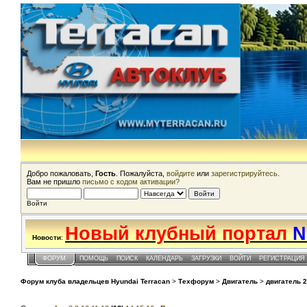
Добро пожаловать,
Гость
. Пожалуйста,
войдите
или
зарегистрируйтесь
.
Вам не пришло
письмо с кодом активации?
Войти
Новый клубный портал
N
Новости
:
ФОРУМ
ПОМОЩЬ
ПОИСК
КАЛЕНДАРЬ
ЗАГРУЗКИ
ВОЙТИ
РЕГИСТРАЦИЯ
Форум клуба владельцев Hyundai Terracan
>
Техфорум
>
Двигатель
>
двигатель 2