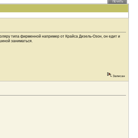
ПЕЧАТЬ
 соляру типа фирменной например от Крайса Дизель-Озон, он едит и
ашиной заниматься.
Записан