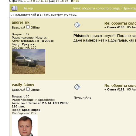
Страниц:
1
...
8
9
10
11
12
[
13
]
14
15
16
Вниз
Автор
Тема: обороты холостого хода (Прочита
0 Пользователей и 1 Гость смотрят эту тему.
andrei_irk
Re: обороты хол
«
Ответ #180 :
05 Авг
Бывалый
Offline
Возраст: 47
Phistech
, приветствую!!!! Пока не
Расположение: Иркутск
даже намеков нет на дрыганье, как
Авто:
Terracan 2.5 TD 2001г.
Город:
Иркутск
Сообщений: 169
vasily-fateev
Re: обороты хол
«
Ответ #181 :
05 Авг
Бывалый
Offline
Возраст: 66
Лезь в бак
Расположение: г. Красноярск
Авто:
Был Terracan 2.5 AT EST 2003г.
260 т.км.
Город:
Красноярск
Сообщений: 232