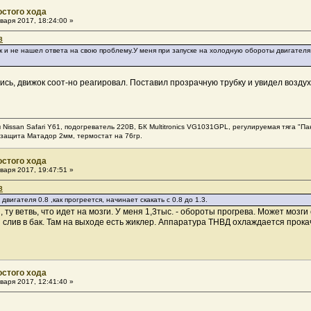
остого хода
варя 2017, 18:24:00 »
8
к и не нашел ответа на свою проблему.У меня при запуске на холодную обороты двигателя 0.
ись, движок соот-но реагировал. Поставил прозрачную трубку и увидел воздух
 Nissan Safari Y61, подогреватель 220В, БК Multitronics VG1031GPL, регулируемая тяга "П
защита Матадор 2мм, термостат на 76гр.
остого хода
варя 2017, 19:47:51 »
8
вигателя 0.8 ,как прогреется, начинает скакать с 0.8 до 1.3.
ту ветвь, что идет на мозги. У меня 1,3тыс. - обороты прогрева. Может мозги 
и слив в бак. Там на выходе есть жиклер. Аппаратура ТНВД охлаждается прок
остого хода
варя 2017, 12:41:40 »