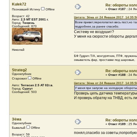
Kulek72
Re: обороты хол
«
Ответ #187 :
24 Ян
Познавший Истину
Offline
Возраст: 42
Цитата: Зёма от 24 Января 2017, 14:35:5
Авто:
2,5 МТ EST 2001 г.
Всем привет,перелопатил весь пост,но та
Город:
Тюмень
Сообщений: 870
подробнее,за ранее спасибо.
Систему не воздушит?
У меня на скорости обороты дергал
Николай
БФ Гудрич Т/А, кенгурятник, ПТФ, пружины
омыватель фар, проставки под шаровые, 
Strateg2
Re: обороты хол
Одноклубник
«
Ответ #188 :
24 Ян
Старожил
Offline
Цитата: Зёма от 24 Января 2017, 14:35:5
Авто:
Terracan 2.5 AT 02г.в.
У меня при запуске на холодную обороты д
Город:
Сургут
Сообщений: 503
Проверь цепь датчика температуры, 
И проверь обратку на ТНВД, есть л
Зёма
Re: обороты хол
Одноклубник
«
Ответ #189 :
25 Ян
Бывалый
Offline
понял,спасибо за советы,попробую
Возраст: 59