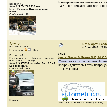
Всем привет,перелопатил весь пост,
Возраст: 59
1.3.Кто сталкивался,расскажите по
Авто:
2.5 TD 2002 130 тыс.
Город:
Павлово, Нижегородская
область
Сообщений: 178
Эдвард
Re: обороты хол
В нашей памяти
«
Ответ #186 :
24 Ян
Начитанный
Offline
Зёма
,
Возраст: 64
Цитата: Зёма от 24 Января 2017, 14:35:5
Расположение: гп. Дубровка, Брянская
обл. - Москва - Липецк.
.У меня при запуске на холодную обороты
Авто:
2,9 АТ EST рестайл. Был 2,5 АТ
Прогрей двигатель, потом попробу
ЕST дорестайл.
Сообщений: 1842
это случилось)
Эдвард
Был 2,5 AТ EST 2002 г. Азиат (Кореец)