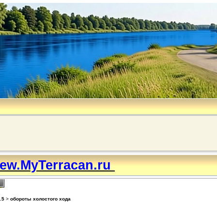
ew.MyTerracan.ru
.5
>
обороты холостого хода