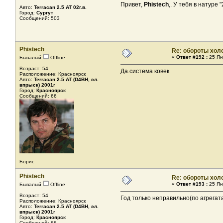
Привет,
Phistech
,. У тебя в натуре
Авто:
Terracan 2.5 AT 02г.в.
Город:
Сургут
Сообщений: 503
Phistech
Re: обороты хол
«
Ответ #192 :
25 Ян
Бывалый
Offline
Возраст: 54
Да.система ковек
Расположение: Красноярск
Авто:
Terracan 2.5 AT (D4BH, эл.
впрыск) 2001г
Город:
Красноярск
Сообщений: 66
Борис
Phistech
Re: обороты хол
«
Ответ #193 :
25 Ян
Бывалый
Offline
Возраст: 54
Год только неправильно(по агрегат
Расположение: Красноярск
Авто:
Terracan 2.5 AT (D4BH, эл.
впрыск) 2001г
Город:
Красноярск
Сообщений: 66