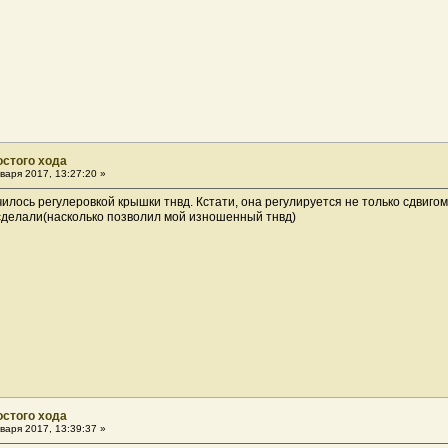
остого хода
варя 2017, 13:27:20 »
чилось регулеровкой крышки тнвд. Кстати, она регулируется не только сдвиго
 сделали(насколько позволил мой изношенный тнвд)
остого хода
варя 2017, 13:39:37 »