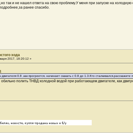
но так и не нашел ответа на свою проблему.У меня при запуске на холодную об
 подробнее,за ранее спасибо.
остого хода
варя 2017, 18:20:12 »
8
 двигателя 0.8 ,как прогреется, начинает скакать с 0.8 до 1.3.Кто сталкивался,расскажите
й обильно полить ТНВД холодной водой при работающем двигателе, как двигу