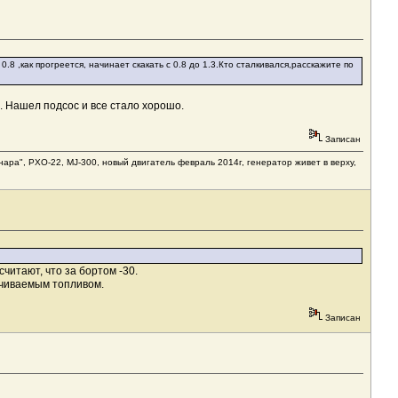
8 ,как прогреется, начинает скакать с 0.8 до 1.3.Кто сталкивался,расскажите по
. Нашел подсос и все стало хорошо.
Записан
анара", РХО-22, MJ-300, новый двигатель февраль 2014г, генератор живет в верху,
считают, что за бортом -30.
ачиваемым топливом.
Записан