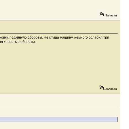
Записан
ковку, подкинуло обороты. Не глуша машину, немного ослабил три
ил холостые обороты.
Записан