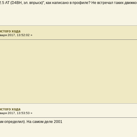
 "2.5 AT (D4BH, эл. впрыск)", как написано в профиле? Не встречал таких движко
остого хода
варя 2017, 13:52:02 »
остого хода
варя 2017, 13:53:53 »
ам определил). На самом деле 2001