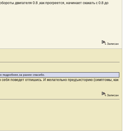
ороты двигателя 0.8 ,как прогреется, начинает скакать с 0.8 до
Записан
 по подробнее,за ранее спасибо.
н себя поведет отпишись. И желательно предъисторию (симптомы, как
Записан