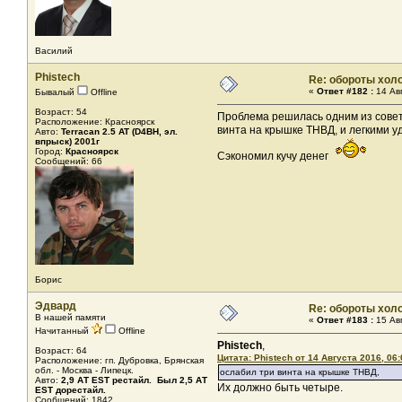
Василий
Phistech
Re: обороты хол
«
Ответ #182 :
14 Авг
Бывалый
Offline
Возраст: 54
Проблема решилась одним из совето
Расположение: Красноярск
винта на крышке ТНВД, и легкими у
Авто:
Terracan 2.5 AT (D4BH, эл.
впрыск) 2001г
Город:
Красноярск
Сэкономил кучу денег
Сообщений: 66
Борис
Эдвард
Re: обороты хол
В нашей памяти
«
Ответ #183 :
15 Авг
Начитанный
Offline
Phistech
,
Возраст: 64
Цитата: Phistech от 14 Августа 2016, 06:
Расположение: гп. Дубровка, Брянская
обл. - Москва - Липецк.
ослабил три винта на крышке ТНВД,
Авто:
2,9 АТ EST рестайл. Был 2,5 АТ
Их должно быть четыре.
ЕST дорестайл.
Сообщений: 1842