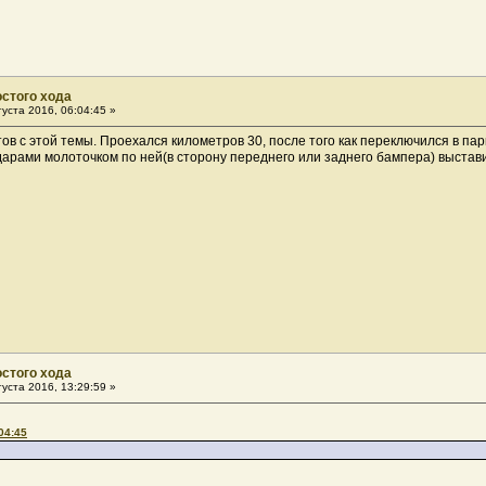
остого хода
уста 2016, 06:04:45 »
в с этой темы. Проехался километров 30, после того как переключился в пар
дарами молоточком по ней(в сторону переднего или заднего бампера) выстав
остого хода
уста 2016, 13:29:59 »
04:45