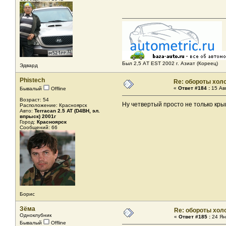
Был 2,5 AТ EST 2002 г. Азиат (Кореец)
Эдвард
Phistech
Re: обороты хол
«
Ответ #184 :
15 Авг
Бывалый
Offline
Возраст: 54
Ну четвертый просто не только кр
Расположение: Красноярск
Авто:
Terracan 2.5 AT (D4BH, эл.
впрыск) 2001г
Город:
Красноярск
Сообщений: 66
Борис
Зёма
Re: обороты хол
Одноклубник
«
Ответ #185 :
24 Ян
Бывалый
Offline