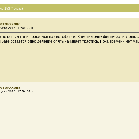
но 153745 раз)
остого хода
уста 2016, 17:49:20 »
 как не решил так и дергаемся на светофорах. Заметил одну фишку, заливаешь
 в баке остается одно деление опять начинает трястись. Пока времени нет м
остого хода
уста 2016, 17:54:04 »