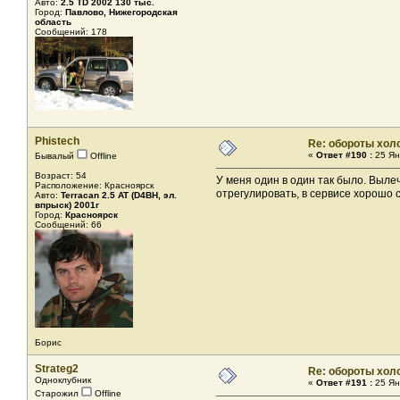
Авто:
2.5 TD 2002 130 тыс.
Город:
Павлово, Нижегородская
область
Сообщений: 178
Phistech
Re: обороты хол
«
Ответ #190 :
25 Ян
Бывалый
Offline
Возраст: 54
У меня один в один так было. Выле
Расположение: Красноярск
отрегулировать, в сервисе хорошо
Авто:
Terracan 2.5 AT (D4BH, эл.
впрыск) 2001г
Город:
Красноярск
Сообщений: 66
Борис
Strateg2
Re: обороты хол
Одноклубник
«
Ответ #191 :
25 Ян
Старожил
Offline