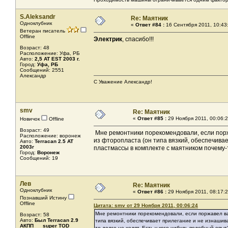
S.Aleksandr
Re: Маятник
Одноклубник
«
Ответ #84 :
16 Сентября 2011, 10:43
Ветеран писатель
Offline
Электрик
, спасибо!!!
Возраст: 48
Расположение: Уфа, РБ
Авто:
2,5 AT EST 2003 г.
Город:
Уфа, РБ
Сообщений: 2551
Александр
С Уважение Александр!
smv
Re: Маятник
«
Ответ #85 :
29 Ноября 2011, 00:06:2
Новичок
Offline
Возраст: 49
Мне ремонтники порекомендовали, если порж
Расположение: воронеж
из фторопласта (он типа вязкий, обеспечива
Авто:
Terracan 2.5 AT
2003г
пластмассы в комплекте с маятником почему-
Город:
Воронеж
Сообщений: 19
Лев
Re: Маятник
Одноклубник
«
Ответ #86 :
29 Ноября 2011, 08:17:2
Познавший Истину
Offline
Цитата: smv от 29 Ноября 2011, 00:06:24
Мне ремонтники порекомендовали, если поржавел ва
Возраст: 58
Авто:
Был Terracan 2.9
типа вязкий, обеспечивает прилегание и не изнашив
АКПП super TOD
то долго не ходят. Есть у кого-нибудь подобный оп