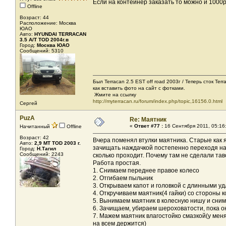
Если на контейнер заказать то можно и 1000р 
Offline
Возраст: 44
Расположение: Москва
ЮАО
Авто:
HYUNDAI TERRACAN
3.5 A/T TOD 2004г.в
Город:
Москва ЮАО
Сообщений: 5310
Был Terracan 2.5 EST off road 2003г / Теперь сток Ter
как вставить фото на сайт с фотками.
Жмите на ссылку
http://myterracan.ru/forum/index.php/topic,16156.0.html
Сергей
PuzA
Re: Маятник
«
Ответ #77 :
16 Сентября 2011, 05:16
Начитанный
Offline
Возраст: 42
Вчера поменял втулки маятника. Старые как я
Авто:
2,9 MT TOD 2003 г.
зачищать наждачкой постепенно переходя на
Город:
Н.Тагил
Сообщений: 2243
сколько проходит. Почему там не сделали тав
Работа простая.
1. Снимаем переднее правое колесо
2. Отгибаем пыльник
3. Открываем капот и головкой с длинными у
4. Откручиваем маятник(4 гайки) со стороны 
5. Вынимаем маятник в колесную нишу и сним
6. Зачищаем, убираем шероховатости, пока о
7. Мажем маятник влагостойко смазкой(у мен
на всем держится)