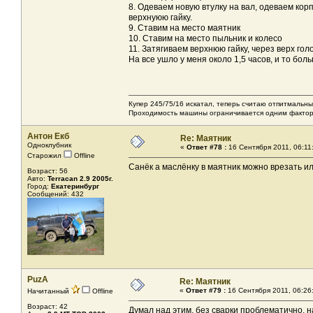
8. Одеваем новую втулку на вал, одеваем кор
верхнуюю гайку.
9. Ставим на место маятник
10. Ставим на место пыльник и колесо
11. Затягиваем верхнюю гайку, через верх гол
На все ушло у меня около 1,5 часов, и то бо
Купер 245/75/16 искатал, теперь считаю отпитмальны
Проходимость машины ограничивается одним фактором
Антон Екб
Re: Маятник
Одноклубник
«
Ответ #78 :
16 Сентября 2011, 06:11
Старожил
Offline
Санёк а маслёнку в маятник можно врезать и
Возраст: 56
Авто:
Terracan 2.9 2005г.
Город:
Екатеринбург
Сообщений: 432
PuzA
Re: Маятник
«
Ответ #79 :
16 Сентября 2011, 06:26
Начитанный
Offline
Возраст: 42
Думал над этим, без сварки проблематично, на