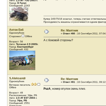
Авто:
2,9 MT TOD 2003 г.
Город:
Н.Тагил
Сообщений: 2243
Купер 245/75/16 искатал, теперь считаю отпитмальны
Проходимость машины ограничивается одним фактором
Антон Екб
Re: Маятник
Одноклубник
«
Ответ #80 :
16 Сентября 2011, 07:04
Старожил
Offline
А с боковой стороны?
Возраст: 56
Авто:
Terracan 2.9 2005г.
Город:
Екатеринбург
Сообщений: 432
S.Aleksandr
Re: Маятник
Одноклубник
«
Ответ #81 :
16 Сентября 2011, 09:12
Ветеран писатель
Offline
PuzA
, номер втулок скинь плиз.
Возраст: 48
Расположение: Уфа, РБ
Авто:
2,5 AT EST 2003 г.
Город:
Уфа, РБ
Сообщений: 2551
Александр