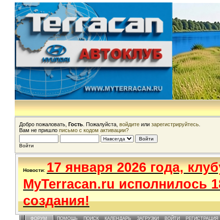
Добро пожаловать,
Гость
. Пожалуйста,
войдите
или
зарегистрируйтесь
.
Вам не пришло
письмо с кодом активации?
Войти
17 января 2026 года, клуб
Новости
:
MyTerracan.ru исполнилось 1
создания!
ФОРУМ
ПОМОЩЬ
ПОИСК
КАЛЕНДАРЬ
ЗАГРУЗКИ
ВОЙТИ
РЕГИСТРАЦИЯ