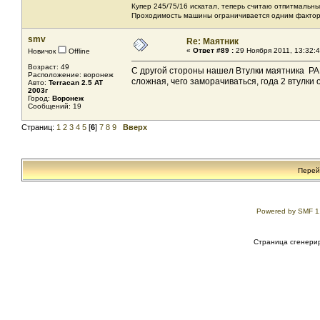
Купер 245/75/16 искатал, теперь считаю отпитмальны
Проходимость машины ограничивается одним фактором
smv
Re: Маятник
«
Ответ #89 :
29 Ноября 2011, 13:32:4
Новичок
Offline
Возраст: 49
С другой стороны нашел Втулки маятника PA
Расположение: воронеж
сложная, чего заморачиваться, года 2 втулк
Авто:
Terracan 2.5 AT
2003г
Город:
Воронеж
Сообщений: 19
Страниц:
1
2
3
4
5
[
6
]
7
8
9
Вверх
Перей
Powered by SMF 1
Страница сгенерир