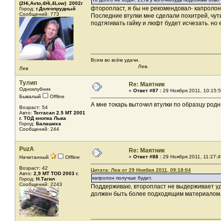
(2Hi,Avto,4Hi,4Low) 2002г
фторопласт, я бы не рекомендовал- капролон
Город:
г.Долгопрудный
Сообщений: 773
Последние втулки мне сделали похитрей, чут
подтягивать гайку и люфт будет исчезать. но
Всем во всём удачи.
Лев.
Лев
Тулип
Re: Маятник
Одноклубник
«
Ответ #87 :
29 Ноября 2011, 10:15:5
Бывалый
Offline
А мне токарь выточил втулки по образцу родн
Возраст: 54
Авто:
Terracan 2.5 MT 2001
г. ТОД кнопка Льва
Город:
Балашиха
Сообщений: 244
PuzA
Re: Маятник
«
Ответ #88 :
29 Ноября 2011, 11:27:4
Начитанный
Offline
Возраст: 42
Цитата: Лев от 29 Ноября 2011, 09:18:04
Авто:
2,9 MT TOD 2003 г.
капролон получше будет.
Город:
Н.Тагил
Сообщений: 2243
Поддерживаю, второпласт не выдерживает уд
должен быть более подходящим материалом