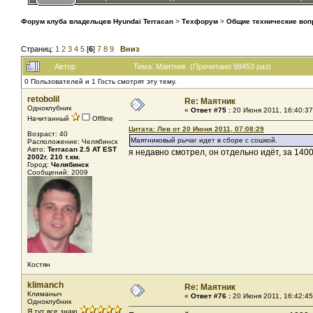
Форум клуба владельцев Hyundai Terracan
>
Техфорум
>
Общие технические во
Страниц:
1
2
3
4
5
[
6
]
7
8
9
Вниз
Автор
Тема: Маятник (Прочитано 99453 раз)
0 Пользователей и 1 Гость смотрят эту тему.
retobolil
Re: Маятник
Одноклубник
«
Ответ #75 :
20 Июня 2011, 16:40:37
Начитанный
Offline
Цитата: Лев от 20 Июня 2011, 07:08:29
Возраст: 40
Маятниковый рычаг идет в сборе с сошкой.
Расположение: Челябинск
Авто:
Terracan 2.5 AT EST
я недавно смотрел, он отдельно идёт, за 1400
2002г. 210 т.км.
Город:
Челябинск
Сообщений: 2009
Костян
klimanch
Re: Маятник
Климаныч
«
Ответ #76 :
20 Июня 2011, 16:42:45
Одноклубник
Я тут все знаю