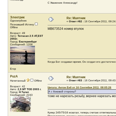
С Уважение Александр!
Электрик
Re: Маятник
Одноклубник
«
Ответ #82 :
16 Сентября 2011, 09:24
Познавший Истину
Offline
MB673524 номер втулок
Возраст: 49
Авто:
Terracan 2.5 AT,EST
2002г.
Город:
Екатеринбург
Сообщений: 1208
Когда Бог создавал время, Он создал его достаточно
Егор
PuzA
Re: Маятник
«
Ответ #83 :
16 Сентября 2011, 09:43
Начитанный
Offline
Возраст: 42
Цитата: Антон Екб от 16 Сентября 2011, 08:05:26
Авто:
2,9 MT TOD 2003 г.
А с боковой стороны?
Город:
Н.Тагил
Сообщений: 2243
тоже не нарезать резьбу, вернее нарезать мо
Купер 245/75/16 искатал, теперь считаю отпитмальны
Проходимость машины ограничивается одним фактором