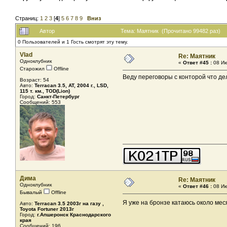
Страниц:
1
2
3
[
4
]
5
6
7
8
9
Вниз
Автор
Тема: Маятник (Прочитано 99482 раз)
0 Пользователей и 1 Гость смотрят эту тему.
Vlad
Re: Маятник
Одноклубник
«
Ответ #45 :
08 Ию
Старожил
Offline
Веду переговоры с конторой что де
Возраст: 54
Авто:
Terracan 3.5, AT, 2004 г., LSD,
115 т. км., TOD(Lion)
Город:
Санкт-Петербург
Сообщений: 553
Дима
Re: Маятник
Одноклубник
«
Ответ #46 :
08 Ию
Бывалый
Offline
Я уже на бронзе катаюсь около мес
Авто:
Terracan 3.5 2003г на газу ,
Toyota Fortuner 2013г
Город:
г.Апшеронск Краснодарского
края
Сообщений: 196