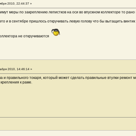
ября 2010, 22:44:37 »
имут меры по закреплению лепистков на оси во впускном коллекторе то рано 
 это и в сентябре пришлось откручивать левую голову что бы вытащить винти
коллектора не откручиваются
абря 2010, 14:46:14 »
 и правильного токаря, который может сделать правильные втулки ремонт м
 крепления к раме.