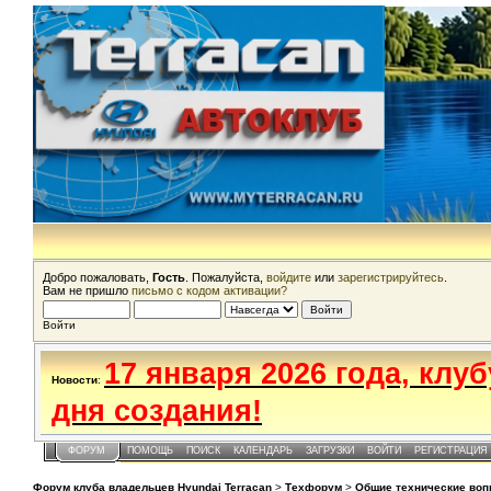
Добро пожаловать,
Гость
. Пожалуйста,
войдите
или
зарегистрируйтесь
.
Вам не пришло
письмо с кодом активации?
Войти
17 января 2026 года, клу
Новости
:
дня создания!
ФОРУМ
ПОМОЩЬ
ПОИСК
КАЛЕНДАРЬ
ЗАГРУЗКИ
ВОЙТИ
РЕГИСТРАЦИЯ
Форум клуба владельцев Hyundai Terracan
>
Техфорум
>
Общие технические во