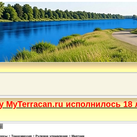
бу MyTerracan.ru исполнилось 18 
просы
>
Трансмиссия
>
Рулевое управление
>
Маятник