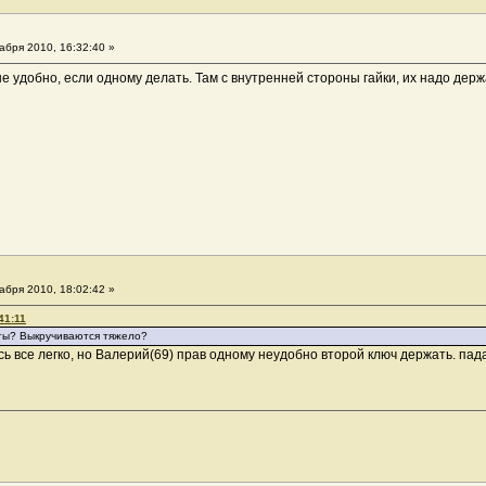
абря 2010, 16:32:40 »
е удобно, если одному делать. Там с внутренней стороны гайки, их надо держ
абря 2010, 18:02:42 »
41:11
ты? Выкручиваются тяжело?
ь все легко, но Валерий(69) прав одному неудобно второй ключ держать. пада