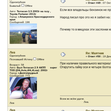
Одноклубник
«
Ответ #49 :
07 Окт
Бывалый
Offline
Если все владельцы бензинок не пр
Авто:
Terracan 3.5 2003г на газу ,
Toyota Fortuner 2013г
Город:
г.Апшеронск Краснодарского
Народ писал про это но я забил на
края
Сообщений: 196
Почему то в мицухах эти заслонки 
Лев
Re: Маятник
Одноклубник
«
Ответ #50 :
19 Дек
Познавший Истину
Offline
При наличии правильного материала
Возраст: 58
Открутить гайку оси и четыре болта
Авто:
Был Terracan 2.9 АКПП super
TOD (2Hi,Avto,4Hi,4Low) 2002г
Город:
г.Долгопрудный
Сообщений: 773
Всем во всём удачи.
Лев.
Лев
Лев