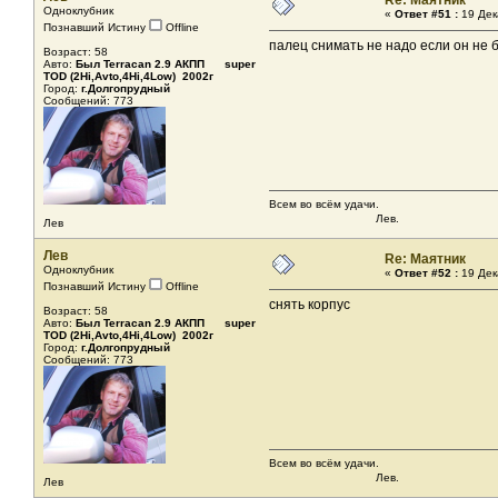
Re: Маятник
Одноклубник
«
Ответ #51 :
19 Дек
Познавший Истину
Offline
палец снимать не надо если он не 
Возраст: 58
Авто:
Был Terracan 2.9 АКПП super
TOD (2Hi,Avto,4Hi,4Low) 2002г
Город:
г.Долгопрудный
Сообщений: 773
Всем во всём удачи.
Лев.
Лев
Лев
Re: Маятник
Одноклубник
«
Ответ #52 :
19 Дек
Познавший Истину
Offline
снять корпус
Возраст: 58
Авто:
Был Terracan 2.9 АКПП super
TOD (2Hi,Avto,4Hi,4Low) 2002г
Город:
г.Долгопрудный
Сообщений: 773
Всем во всём удачи.
Лев.
Лев