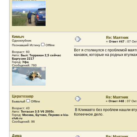
Кимыч
Re: Маятник
Одноклубник
«
Ответ #47 :
07 Окт
Познавший Истину
Offline
Вот я столкнулся с проблемой маятн
Возраст: 60
канавок, которые на родных втулка
Авто:
Был: Терракан 2,5 сейчас
Баргузин 2217
Город:
Уфа
Сообщений: 760
Цератозавр
Re: Маятник
«
Ответ #48 :
07 Окт
Бывалый
Offline
Возраст: 43
В Климавто без проблем нашли вту
Авто:
Terracan 3.5 V6 2005г.
Копеечное дело.
Город:
Москва, Бутово, Перово и kia-
club.ru
Сообщений: 96
Дима
Re: Маятник