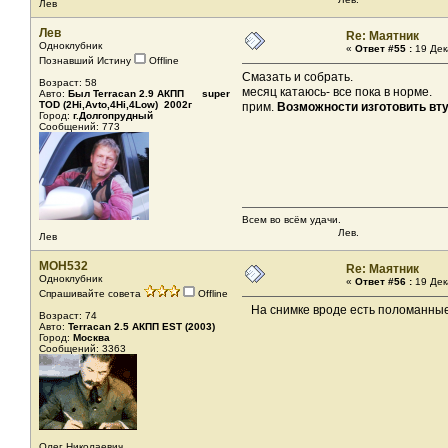
Лев
Лев
Re: Маятник
Одноклубник
«
Ответ #55 :
19 Дек
Познавший Истину
Offline
Смазать и собрать.
Возраст: 58
месяц катаюсь- все пока в норме.
Авто:
Был Terracan 2.9 АКПП super
TOD (2Hi,Avto,4Hi,4Low) 2002г
прим.
Возможности изготовить вту
Город:
г.Долгопрудный
Сообщений: 773
Всем во всём удачи.
Лев.
Лев
MOH532
Re: Маятник
Одноклубник
«
Ответ #56 :
19 Дек
Спрашивайте совета
Offline
На снимке вроде есть поломанны
Возраст: 74
Авто:
Terracan 2.5 АКПП EST (2003)
Город:
Москва
Сообщений: 3363
Олег Николаевич