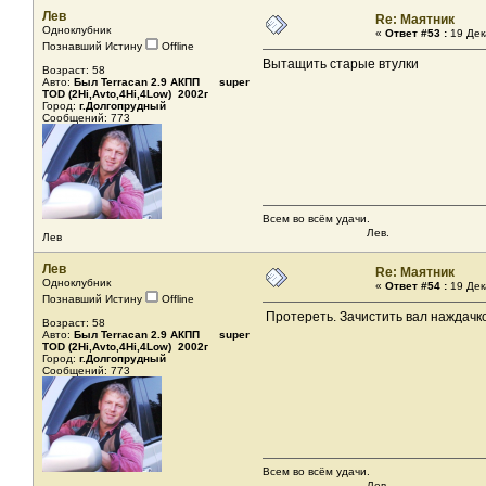
Лев
Re: Маятник
Одноклубник
«
Ответ #53 :
19 Дек
Познавший Истину
Offline
Вытащить старые втулки
Возраст: 58
Авто:
Был Terracan 2.9 АКПП super
TOD (2Hi,Avto,4Hi,4Low) 2002г
Город:
г.Долгопрудный
Сообщений: 773
Всем во всём удачи.
Лев.
Лев
Лев
Re: Маятник
Одноклубник
«
Ответ #54 :
19 Дек
Познавший Истину
Offline
Протереть. Зачистить вал наждачк
Возраст: 58
Авто:
Был Terracan 2.9 АКПП super
TOD (2Hi,Avto,4Hi,4Low) 2002г
Город:
г.Долгопрудный
Сообщений: 773
Всем во всём удачи.
Лев.