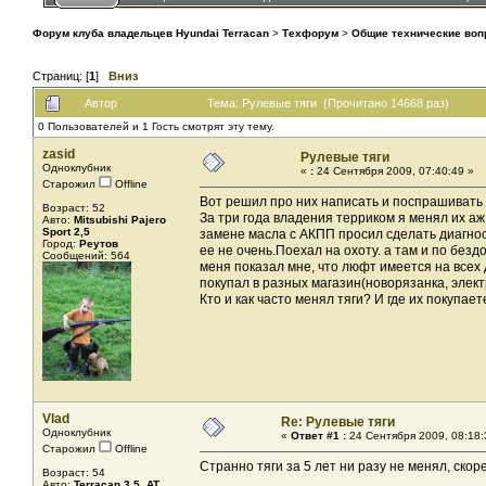
Форум клуба владельцев Hyundai Terracan
>
Техфорум
>
Общие технические во
Страниц: [
1
]
Вниз
Автор
Тема: Рулевые тяги (Прочитано 14668 раз)
0 Пользователей и 1 Гость смотрят эту тему.
zasid
Рулевые тяги
Одноклубник
«
:
24 Сентября 2009, 07:40:49 »
Старожил
Offline
Вот решил про них написать и поспрашивать 
Возраст: 52
За три года владения терриком я менял их аж
Авто:
Mitsubishi Pajero
Sport 2,5
замене масла с АКПП просил сделать диагност
Город:
Реутов
ее не очень.Поехал на охоту. а там и по без
Сообщений: 564
меня показал мне, что люфт имеется на всех д
покупал в разных магазин(новорязанка, элект
Кто и как часто менял тяги? И где их покупает
Vlad
Re: Рулевые тяги
Одноклубник
«
Ответ #1 :
24 Сентября 2009, 08:18:
Старожил
Offline
Странно тяги за 5 лет ни разу не менял, ск
Возраст: 54
Авто:
Terracan 3.5, AT,