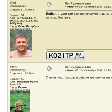
Vlad
Re: Рулевые тяги
Одноклубник
«
Ответ #4 :
24 Сентября 2009, 12:32:
Старожил
Offline
Ruffian
, втулки там две, но почемуто отдельн
Возраст: 54
гораздо быстрее.
Авто:
Terracan 3.5, AT,
2004 г., LSD, 115 т. км.,
TOD(Lion)
Город:
Санкт-Петербург
Сообщений: 553
zasid
Re: Рулевые тяги
Одноклубник
«
Ответ #5 :
24 Сентября 2009, 12:38:
Старожил
Offline
У меня люфт как раз в районе крепления тяг к
Возраст: 52
Авто:
Mitsubishi Pajero
Sport 2,5
Город:
Реутов
Сообщений: 564