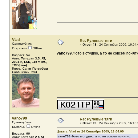
Vlad
Re: Рулевые тяги
Одноклубник
«
Ответ #8 :
24 Сентября 2009, 16:04:
Старожил
Offline
vano799
,Фото в студию, а то не совсем понят
Возраст: 54
Авто:
Terracan 3.5, AT,
2004 г., LSD, 115 т. км.,
TOD(Lion)
Город:
Санкт-Петербург
Сообщений: 553
vano799
Re: Рулевые тяги
Одноклубник
«
Ответ #9 :
24 Сентября 2009, 16:16:
Бывалый
Offline
Цитата: Vlad от 24 Сентября 2009, 16:04:09
Возраст: 66
vano799
,Фото в студию, а то не совсем понятно.
Авто:
Terracan 2,5 AT