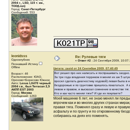
2004 г., LSD, 115 т. км.,
TOD(Lion)
Город:
Санкт-Петербург
Сообщений: 553
leonidsss
Re: Рулевые тяги
Одноклубник
«
Ответ #2 :
24 Сентября 2009, 10:07:
Познавший Истину
Offline
Цитата: zasid от 24 Сентября 2009, 07:40:49
Вот решил про них написать и поспрашивать заодно.
Возраст: 46
Расположение: ЮАО,
За три года владения терриком я менял их аж 5 шту
Орехово=Борисово Южное
просил сделать диагностику ходовой) левая была в но
Авто:
Lexus LX470 черный
бездорожью и по грунтовке пришлось покататься. А 
2004 г.в., был Terracan 2,5
левом и правом, и высказал сомнение в качестве тяг.
АКПП EST 2003
Город:
Москва
Кто и как часто менял тяги? И где их покупаете?
Сообщений: 1263
Моей машинке 6 лет, не знаю менял ли преды
впрочем как и во многих других странах мирак
правая тяга. Поменял сразу и левую и правую
асфальту и по грунту и по откровенному безд
собираюсь на днях его поменять.