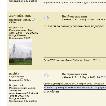
Сообщений: 137 pashka
пружины nissan patrol ,проставки под шаро
Дмитрий17RUS
Re: Рулевые тяги
«
Ответ #12 :
17 Марта 2013, 19:28:4
Познавший Истину
Offline
С Газели по размеру силиконовые подобрал. 
Возраст: 53
Расположение: Тува
Авто:
2,9 МТ ТОD 2003 г.
Город:
Кызыл
Сообщений: 1082
SuperТОD (кнопка Льва), Вебасто, Сепар, 252 тк.
pashka
Re: Рулевые тяги
Одноклубник
«
Ответ #13 :
17 Марта 2013, 20:23:1
Бывалый
Offline
Цитата: Дмитрий17RUS от 17 Марта 2013, 20:29:18
Возраст: 49
Газели по размеру силиконовые подобрал. 60 р цена
Расположение: москва
зябликово
спасибочки
Авто:
terracan 2.5 at est
181 тк 2002 с J3
Город:
москва
Сообщений: 137 pashka