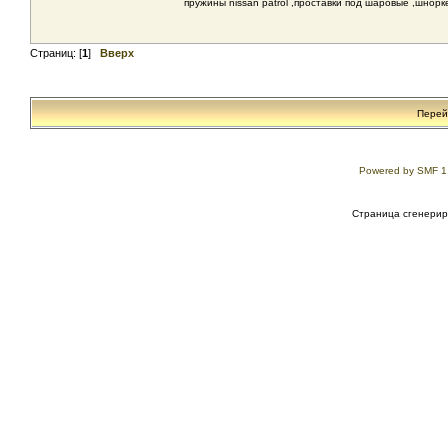
пружины nissan patrol ,проставки под шаро
Страниц: [
1
]
Вверх
Перей
Powered by SMF 1
Страница сгенериро