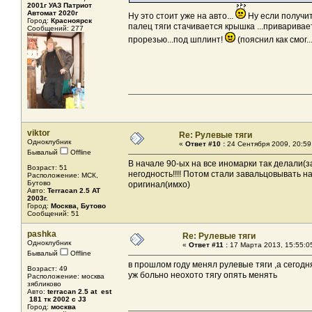
2001г УАЗ Патриот
Автомат 2020г
Ну это стоит уже на авто...
Ну если получит
Город:
Красноярск
палец тяги стачивается крышка ...приваривает
Сообщений: 277
прорезью...под шплинт!
(пояснил как смог..
viktor
Re: Рулевые тяги
Одноклубник
«
Ответ #10 :
24 Сентября 2009, 20:59
Бывалый
Offline
В начале 90-ых на все иномарки так делали(з
Возраст: 51
негодность!!!! Потом стали завальцовывать на
Расположение: МСК,
Бутово
оригинал(имхо)
Авто:
Terracan 2.5 AT
2003г.
Город:
Москва, Бутово
Сообщений: 51
pashka
Re: Рулевые тяги
Одноклубник
«
Ответ #11 :
17 Марта 2013, 15:55:0
Бывалый
Offline
в прошлом году менял рулевые тяги ,а сегод
Возраст: 49
уж больно неохото тягу опять менять
Расположение: москва
зябликово
Авто:
terracan 2.5 at est
181 тк 2002 с J3
Город:
москва