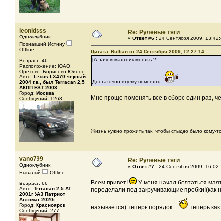
leonidsss
Re: Рулевые тяги
Одноклубник
«
Ответ #6 :
24 Сентября 2009, 13:42:
Познавший Истину
Offline
Цитата: Ruffian от 24 Сентября 2009, 12:27:14
[А зачем маятник менять ?!
Возраст: 46
Расположение: ЮАО,
Орехово=Борисово Южное
Авто:
Lexus LX470 черный
Достаточно втулку поменять
2004 г.в., был Terracan 2,5
АКПП EST 2003
Город:
Москва
Мне проще поменять все в сборе один раз, че
Сообщений: 1263
Жизнь нужно прожить так, чтобы стыдно было кому-то
vano799
Re: Рулевые тяги
Одноклубник
«
Ответ #7 :
24 Сентября 2009, 16:02:
Бывалый
Offline
Всем привет!
У меня начал болтаться маят
Возраст: 66
Авто:
Terracan 2,5 AT
переделали под закручивающие пробки!(как н
2001г УАЗ Патриот
Автомат 2020г
Город:
Красноярск
называется) теперь порядок...
теперь как
Сообщений: 277