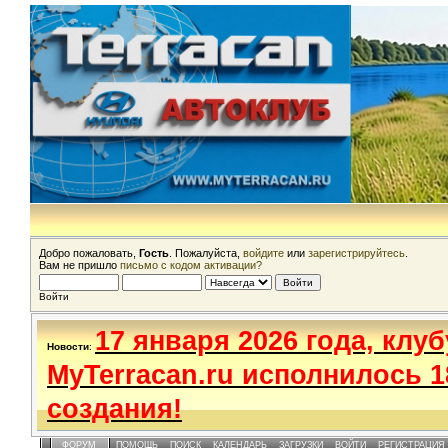
Добро пожаловать,
Гость
. Пожалуйста,
войдите
или
зарегистрируйтесь
.
Вам не пришло
письмо с кодом активации?
Войти
17 января 2026 года, клуб
Новости
:
MyTerracan.ru исполнилось 1
создания!
ФОРУМ
ПОМОЩЬ
ПОИСК
КАЛЕНДАРЬ
ЗАГРУЗКИ
ВОЙТИ
РЕГИСТРАЦИЯ