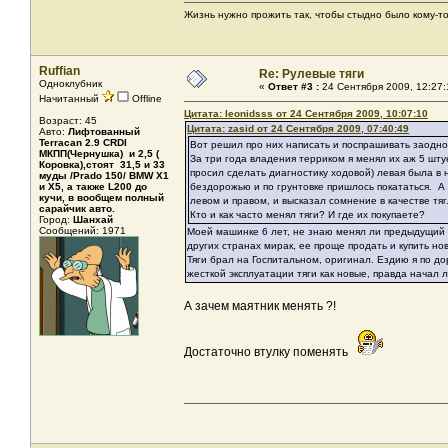
Жизнь нужно прожить так, чтобы стыдно было кому-то
Ruffian
Re: Рулевые тяги
Одноклубник
«
Ответ #3 :
24 Сентября 2009, 12:27:
Начитанный
Offline
Цитата: leonidsss от 24 Сентября 2009, 10:07:10
Возраст: 45
Цитата: zasid от 24 Сентября 2009, 07:40:49
Авто:
Лифтованный
Terracan 2.9 CRDI
Вот решил про них написать и поспрашивать заодно
МКПП(Чернушка) и 2,5 (
За три года владения терриком я менял их аж 5 шту
Коровка),стоят 31,5 и 33
просил сделать диагностику ходовой) левая была в н
муды /Prado 150/ BMW X1
и X5, а также L200 до
бездорожью и по грунтовке пришлось покататься. А 
кучи, в вообщем полный
левом и правом, и высказал сомнение в качестве тяг
сарайчик авто.
Кто и как часто менял тяги? И где их покупаете?
Город:
Шанхай
Сообщений: 1971
Моей машинке 6 лет, не знаю менял ли предыдущий х
других странах мирак, ее проще продать и купить но
Тяги брал на Госпитальном, оригинал. Ездию я по до
жесткой эксплуатации тяги как новые, правда начал 
А зачем маятник менять ?!
Достаточно втулку поменять