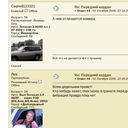
Сергей123321
Re: Передний кардан
«
Ответ #3 :
02 Октября 2009, 22:14:2
Бывалый
Offline
Возраст: 56
А чем отличаются номера
Расположение: Йошкар-
Ола
Авто:
Terracan 2,9(150 л.с.)
АТ 2002 г. 238 т.к.
Город:
Йошкар-Ола
Сообщений: 68
Всё что не делается всё к лучшему
Сергей
Лев
Re: Передний кардан
Одноклубник
«
Ответ #4 :
02 Октября 2009, 22:45:3
Познавший Истину
Offline
Всем дяденькам привет!
Кто-нибудь знает, max зазор в гранате передн
Возраст: 58
Авто:
Был Terracan 2.9
вибрации правда пока нет.
АКПП super TOD
(2Hi,Avto,4Hi,4Low) 2002г
Город:
г.Долгопрудный
Сообщений: 773