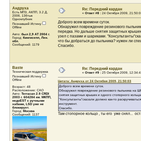
Андруха
Re: Передний кардан
Есть МП3, АКПП, 3.2 Д,
«
Ответ #8 :
24 Октября 2009, 21:50:0
2006, 136тык
Одноклубник
Доброго всем времени суток.
Познавший Истину
Обнаружил повреждение резинового пыльника 
Offline
передка. Но дальше снятия защитных крышек 
Авто:
был 2,9 AТ 2004 г.
узел с пазами и шариками. "Консультанты"ска
Город:
Кингисепп, Лен.
что бы добраться до пыльника? нужен ли спе
обл.
Сообщений: 1179
Спасибо.
Baste
Re: Передний кардан
Техническая поддержка
«
Ответ #9 :
25 Октября 2009, 12:34:4
Познавший Истину
Offline
Цитата: Андруха от 24 Октября 2009, 21:50:03
Доброго всем времени суток.
Возраст: 48
Расположение: САО
Обнаружил повреждение резинового пыльника на ШРУ
Авто:
Terracan 2.9 CRDI
снятия защитных крышек и одного стопорного кольца
2003 г. 604284 км. МКПП,
"Консультанты"сказали должно как-то раскручиваться
недоEST с ручными
инструмент.
хабами, LSD уже не
блокирует.
Спасибо.
Город:
Москва
Там стопорное кольцо , ты его уже снял... ост
Сообщений: 1137