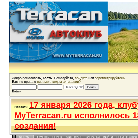
Добро пожаловать,
Гость
. Пожалуйста,
войдите
или
зарегистрируйтесь
.
Вам не пришло
письмо с кодом активации?
Войти
17 января 2026 года, клуб
Новости
:
MyTerracan.ru исполнилось 1
создания!
ФОРУМ
ПОМОЩЬ
ПОИСК
КАЛЕНДАРЬ
ЗАГРУЗКИ
ВОЙТИ
РЕГИСТРАЦИЯ