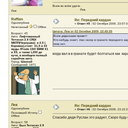
Всем во всём удачи.
Лев.
Лев
Ruffian
Re: Передний кардан
Одноклубник
«
Ответ #5 :
02 Октября 2009, 23:07:0
Начитанный
Offline
Цитата: Лев от 02 Октября 2009, 22:45:35
Возраст: 45
Всем дяденькам привет!
Авто:
Лифтованный
Terracan 2.9 CRDI
Кто-нибудь знает, max зазор в гранате переднего ка
МКПП(Чернушка) и 2,5 (
пока нет.
Коровка),стоят 31,5 и 33
муды /Prado 150/ BMW X1
и X5, а также L200 до
когда вал в в гранате будет болтаться как ка
кучи, в вообщем полный
сарайчик авто.
Город:
Шанхай
Сообщений: 1971
Лев
Re: Передний кардан
Одноклубник
«
Ответ #6 :
02 Октября 2009, 23:10:2
Познавший Истину
Offline
Спасибо дядя Руслан это радует, Скоро буду
Возраст: 58
Авто:
Был Terracan 2.9