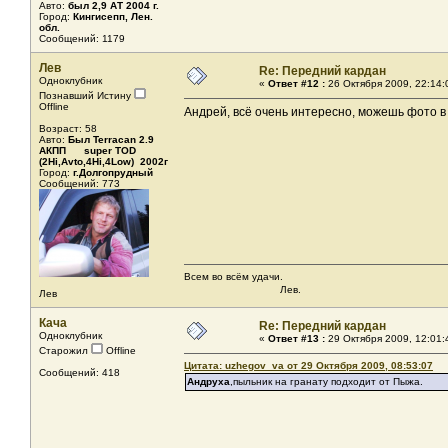
Авто:
был 2,9 AТ 2004 г.
Город:
Кингисепп, Лен.
обл.
Сообщений: 1179
Лев
Re: Передний кардан
Одноклубник
«
Ответ #12 :
26 Октября 2009, 22:14:
Познавший Истину
Offline
Андрей, всё очень интересно, можешь фото 
Возраст: 58
Авто:
Был Terracan 2.9
АКПП super TOD
(2Hi,Avto,4Hi,4Low) 2002г
Город:
г.Долгопрудный
Сообщений: 773
Всем во всём удачи.
Лев.
Лев
Кача
Re: Передний кардан
Одноклубник
«
Ответ #13 :
29 Октября 2009, 12:01:
Старожил
Offline
Цитата: uzhegov_va от 29 Октября 2009, 08:53:07
Сообщений: 418
Андруха
,пыльник на гранату подходит от Пыжа.