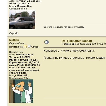
Авто:
Terracan 2,9(150 л.с.)
АТ 2002 г. 238 т.к.
Город:
Йошкар-Ола
Сообщений: 68
Всё что не делается всё к лучшему
Сергей
Ruffian
Re: Передний кардан
Одноклубник
«
Ответ #2 :
01 Октября 2009, 07:22:0
Начитанный
Offline
Наверное отличие в производителях.
Возраст: 45
Авто:
Лифтованный
Terracan 2.9 CRDI
Гранату не купишь отдельно.... только кардан
МКПП(Чернушка) и 2,5 (
Коровка),стоят 31,5 и 33
муды /Prado 150/ BMW X1
и X5, а также L200 до
кучи, в вообщем полный
сарайчик авто.
Город:
Шанхай
Сообщений: 1971