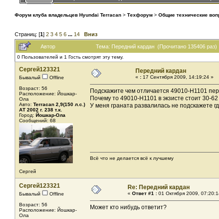
Форум клуба владельцев Hyundai Terracan
>
Техфорум
>
Общие технические во
Страниц: [
1
]
2
3
4
5
6
...
14
Вниз
Автор
Тема: Передний кардан (Прочитано 135406 раз)
0 Пользователей и 1 Гость смотрят эту тему.
Сергей123321
Передний кардан
«
:
17 Сентября 2009, 14:19:24 »
Бывалый
Offline
Возраст: 56
Подскажите чем отличается 49010-H1101 пере
Расположение: Йошкар-
Почему то 49010-H1101 в экзисте стоит 30-62 т
Ола
Авто:
Terracan 2,9(150 л.с.)
У меня граната развалилась не подскажете гд
АТ 2002 г. 238 т.к.
Город:
Йошкар-Ола
Сообщений: 68
Всё что не делается всё к лучшему
Сергей
Сергей123321
Re: Передний кардан
«
Ответ #1 :
01 Октября 2009, 07:20:1
Бывалый
Offline
Возраст: 56
Может кто нибудь ответит?
Расположение: Йошкар-
Ола