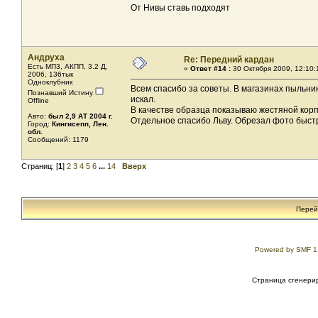
От Нивы ставь подходят
Андруха
Re: Передний кардан
Есть МП3, АКПП, 3.2 Д,
«
Ответ #14 :
30 Октября 2009, 12:10:
2006, 136тык
Одноклубник
Всем спасибо за советы. В магазинах пыльника
Познавший Истину
искал.
Offline
В качестве образца показываю жестяной корп
Авто:
был 2,9 AТ 2004 г.
Отдельное спасибо Льву. Обрезал фото быст
Город:
Кингисепп, Лен.
обл.
Сообщений: 1179
Страниц: [
1
]
2
3
4
5
6
...
14
Вверх
Перей
Powered by SMF 1
Страница сгенерир