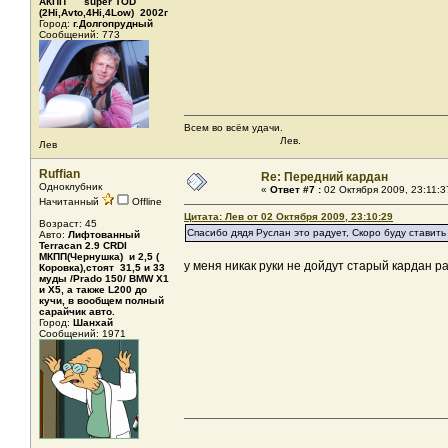
АКПП super TOD
(2Hi,Avto,4Hi,4Low) 2002г
Город:
г.Долгопрудный
Сообщений: 773
Всем во всём удачи.
Лев.
Лев
Ruffian
Re: Передний кардан
Одноклубник
«
Ответ #7 :
02 Октября 2009, 23:11:3
Начитанный
Offline
Цитата: Лев от 02 Октября 2009, 23:10:29
Возраст: 45
Спасибо дядя Руслан это радует, Скоро буду ставит
Авто:
Лифтованный
Terracan 2.9 CRDI
МКПП(Чернушка) и 2,5 (
у меня никак руки не дойдут старый кардан р
Коровка),стоят 31,5 и 33
муды /Prado 150/ BMW X1
и X5, а также L200 до
кучи, в вообщем полный
сарайчик авто.
Город:
Шанхай
Сообщений: 1971