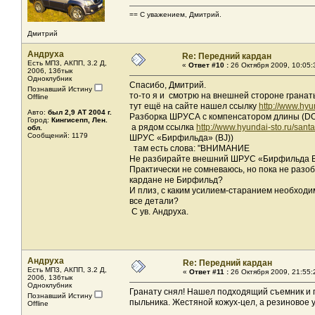
== С уважением, Дмитрий.
Дмитрий
Андруха
Re: Передний кардан
Есть МП3, АКПП, 3.2 Д,
«
Ответ #10 :
26 Октября 2009, 10:05:
2006, 136тык
Одноклубник
Спасибо, Дмитрий.
Познавший Истину
то-то я и смотрю на внешней стороне гранат
Offline
тут ещё на сайте нашел ссылку
http://www.hyu
Авто:
был 2,9 AТ 2004 г.
Разборка ШРУСА с компенсатором длины (DO
Город:
Кингисепп, Лен.
а рядом ссылка
http://www.hyundai-sto.ru/sant
обл.
Сообщений: 1179
ШРУС «Бирфильда» (BJ))
там есть слова: "ВНИМАНИЕ
Не разбирайте внешний ШРУС «Бирфильда B
Практически не сомневаюсь, но пока не разоб
кардане не Бирфильд?
И плиз, с каким усилием-старанием необходим
все детали?
С ув. Андруха.
Андруха
Re: Передний кардан
Есть МП3, АКПП, 3.2 Д,
«
Ответ #11 :
26 Октября 2009, 21:55:
2006, 136тык
Одноклубник
Гранату снял! Нашел подходящий съемник и п
Познавший Истину
пыльника. Жестяной кожух-цел, а резиновое у
Offline