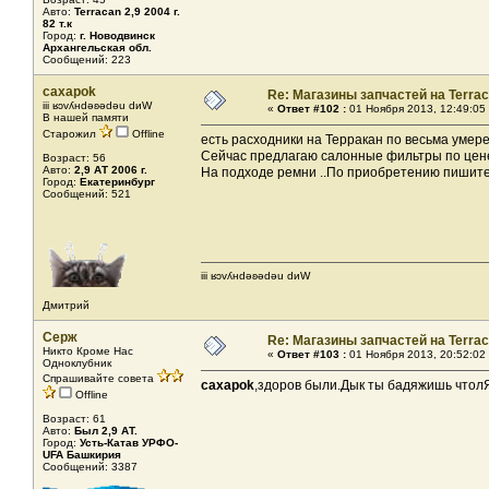
Авто:
Terracan 2,9 2004 г.
82 т.к
Город:
г. Новодвинск
Архангельская обл.
Сообщений: 223
caxapok
Re: Магазины запчастей на Terrac
iii ʁɔvʎнdǝʚǝdǝu dиW
«
Ответ #102 :
01 Ноября 2013, 12:49:05
В нашей памяти
Старожил
Offline
есть расходники на Терракан по весьма умере
Сейчас предлагаю салонные фильтры по цене 
Возраст: 56
Авто:
2,9 АТ 2006 г.
На подходе ремни ..По приобретению пишите в
Город:
Екатеринбург
Сообщений: 521
iii ʁɔvʎнdǝʚǝdǝu dиW
Дмитрий
Серж
Re: Магазины запчастей на Terrac
Никто Кроме Нас
«
Ответ #103 :
01 Ноября 2013, 20:52:02
Одноклубник
Спрашивайте совета
caxapok
,здоров были.Дык ты бадяжишь чтол
Offline
Возраст: 61
Авто:
Был 2,9 АТ.
Город:
Усть-Катав УРФО-
UFA Башкирия
Сообщений: 3387