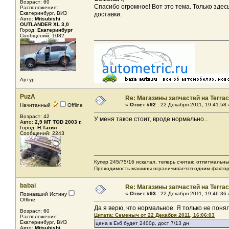
Возраст: 60
Спасибо огромное! Вот это тема. Только здес
Расположение:
Екатеринбург, ВИЗ
доставки.
Авто:
Mitsubishi
OUTLANDER XL 3,0
Город:
Екатеринбург
Сообщений: 1082
Артур
PuzA
Re: Магазины запчастей на Terrac
«
Ответ #92 :
22 Декабря 2011, 19:41:58 
Начитанный
Offline
Возраст: 42
У меня такое стоит, вроде нормально...
Авто:
2,9 MT TOD 2003 г.
Город:
Н.Тагил
Сообщений: 2243
Купер 245/75/16 искатал, теперь считаю отпитмальны
Проходимость машины ограничивается одним фактором
babai
Re: Магазины запчастей на Terrac
«
Ответ #93 :
22 Декабря 2011, 19:46:36 
Познавший Истину
Offline
Да я верю, что нормальное. Я только не поня
Возраст: 60
Цитата: Семеныч от 22 Декабря 2011, 16:06:03
Расположение:
Екатеринбург, ВИЗ
цена в Екб будет 2400р, дост 7/13 дн
Авто:
Mitsubishi