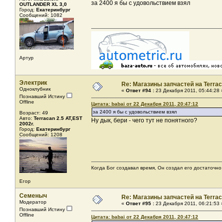
за 2400 я бы с удовольствием взял
OUTLANDER XL 3,0
Город:
Екатеринбург
Сообщений: 1082
Артур
Электрик
Re: Магазины запчастей на Terrac
Одноклубник
«
Ответ #94 :
23 Декабря 2011, 05:44:28 
Познавший Истину
Offline
Цитата: babai от 22 Декабря 2011, 20:47:12
за 2400 я бы с удовольствием взял
Возраст: 49
Авто:
Terracan 2.5 AT,EST
Ну дык, бери - чего тут не понятного?
2002г.
Город:
Екатеринбург
Сообщений: 1208
Когда Бог создавал время, Он создал его достаточно
Егор
Семеныч
Re: Магазины запчастей на Terrac
Модератор
«
Ответ #95 :
23 Декабря 2011, 06:21:53 
Познавший Истину
Offline
Цитата: babai от 22 Декабря 2011, 20:47:12