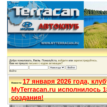
Добро пожаловать,
Гость
. Пожалуйста,
войдите
или
зарегистрируйтесь
.
Вам не пришло
письмо с кодом активации?
Войти
17 января 2026 года, клуб
Новости
:
MyTerracan.ru исполнилось 1
создания!
ФОРУМ
ПОМОЩЬ
ПОИСК
КАЛЕНДАРЬ
ЗАГРУЗКИ
ВОЙТИ
РЕГИСТРАЦИЯ