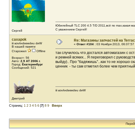
Юбилейный TLC 200 4.5 T/D 2011,всё по max,какая ма
С уважением Сергей!
Сергей
caxapok
Re: Магазины запчастей на Terrac
iii ʁɔvʎнdǝʚǝdǝu dиW
«
Ответ #104 :
03 Ноября 2013, 06:07:57
В нашей памяти
Старожил
Offline
так случилось что достался автомагазин с ос
и ремней всяких... Я переговорил с руководст
Возраст: 56
Авто:
2,9 АТ 2006 г.
выйду).. Про "бадяжишь"...как то не хорошо с
Город:
Екатеринбург
ценник - ты сам отметил более чем приятный
Сообщений: 521
iii ʁɔvʎнdǝʚǝdǝu dиW
Дмитрий
Страниц:
1
2
3
4
5
6
[
7
]
8
9
Вверх
Перей