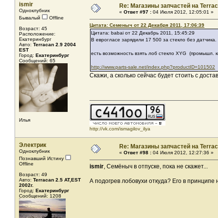
ismir
Re: Магазины запчастей на Terrac
Одноклубник
«
Ответ #97 :
04 Июля 2012, 12:05:01 »
Бывалый
Offline
Цитата: Семеныч от 22 Декабря 2011, 17:06:39
Возраст: 45
Цитата: babai от 22 Декабрь 2011, 15:45:29
Расположение:
Екатеринбург
В еврогласе зарядили 17 500 за стекло без датчика
Авто:
Terracan 2.9 2004
EST
есть возможность взять лоб стекло XYG (промышл. ки
Город:
Екатеринбург
Сообщений: 65
http://www.parts-sale.net/index.php?productID=101502
Скажи, а сколько сейчас будет стоить с доста
Илья
http://vk.com/ismagilov_ilya
Электрик
Re: Магазины запчастей на Terrac
Одноклубник
«
Ответ #98 :
04 Июля 2012, 12:27:36 »
Познавший Истину
Offline
ismir
, Семёныч в отпуске, пока не скажет...
Возраст: 49
Авто:
Terracan 2.5 AT,EST
А подогрев лобовухи откуда? Его в принципе н
2002г.
Город:
Екатеринбург
Сообщений: 1208