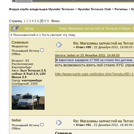
Форум клуба владельцев Hyundai Terracan
>
Hyundai Terracan Club
>
Регионы
>
Е
Страниц:
1
2
3
4
5
6
[
7
]
8
9
Вниз
Автор
Тема: Магазины запчастей на Terracan в Екате 
0 Пользователей и 1 Гость смотрят эту тему.
Семеныч
Re: Магазины запчастей на Terrac
Модератор
«
Ответ #90 :
22 Декабря 2011, 16:06:03 
Познавший Истину
Offline
Цитата: babai от 22 Декабря 2011, 14:44:53
В еврогласе зарядили 17 500 за стекло без датчика
Возраст: 63
Расположение:
есть возможность взять лоб стекло XYG (промы
Екатеринбург
Авто:
был Terracan 2.5.
сейчас X-Trail 2.5, LDV
http://www.parts-sale.net/index.php?productID=
Maxus 2.5
Город:
екатеринбург
Сообщений: 1050
babai
Re: Магазины запчастей на Terrac
«
Ответ #91 :
22 Декабря 2011, 18:46:06 
Познавший Истину
Offline
Семеныч
,