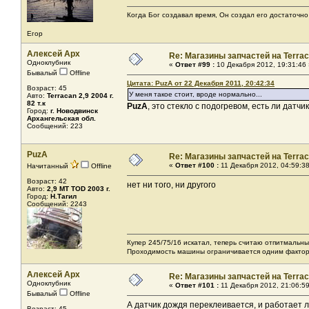
Когда Бог создавал время, Он создал его достаточно
Егор
Алексей Арх
Re: Магазины запчастей на Terrac
Одноклубник
«
Ответ #99 :
10 Декабря 2012, 19:31:46 
Бывалый
Offline
Цитата: PuzA от 22 Декабря 2011, 20:42:34
Возраст: 45
У меня такое стоит, вроде нормально...
Авто:
Terracan 2,9 2004 г.
82 т.к
PuzA
, это стекло с подогревом, есть ли датчи
Город:
г. Новодвинск
Архангельская обл.
Сообщений: 223
PuzA
Re: Магазины запчастей на Terrac
«
Ответ #100 :
11 Декабря 2012, 04:59:38
Начитанный
Offline
Возраст: 42
нет ни того, ни другого
Авто:
2,9 MT TOD 2003 г.
Город:
Н.Тагил
Сообщений: 2243
Купер 245/75/16 искатал, теперь считаю отпитмальны
Проходимость машины ограничивается одним фактором
Алексей Арх
Re: Магазины запчастей на Terrac
Одноклубник
«
Ответ #101 :
11 Декабря 2012, 21:06:59
Бывалый
Offline
А датчик дождя переклеивается, и работает 
Возраст: 45