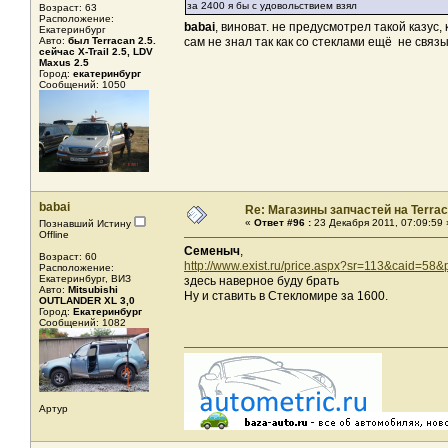
за 2400 я бы с удовольствием взял
Возраст: 63
Расположение:
babai
, виноват. не предусмотрел такой казус
Екатеринбург
Авто:
был Terracan 2.5.
сам не знал так как со стеклами ещё не связ
сейчас X-Trail 2.5, LDV
Maxus 2.5
Город:
екатеринбург
Сообщений: 1050
babai
Re: Магазины запчастей на Terrac
«
Ответ #96 :
23 Декабря 2011, 07:09:59 
Познавший Истину
Offline
Семеныч
,
Возраст: 60
http://www.exist.ru/price.aspx?sr=113&caid=5
Расположение:
Екатеринбург, ВИЗ
здесь наверное буду брать
Авто:
Mitsubishi
Ну и ставить в Стекломире за 1600.
OUTLANDER XL 3,0
Город:
Екатеринбург
Сообщений: 1082
Артур