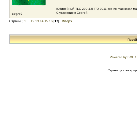
Юбилейный TLC 200 4.5 T/D 2011,всё по max,какая ма
С уважением Сергей!
Сергей
Страниц:
1
...
12
13
14
15
16
[
17
]
Вверх
Перей
Powered by SMF 1
Страница сгенериро