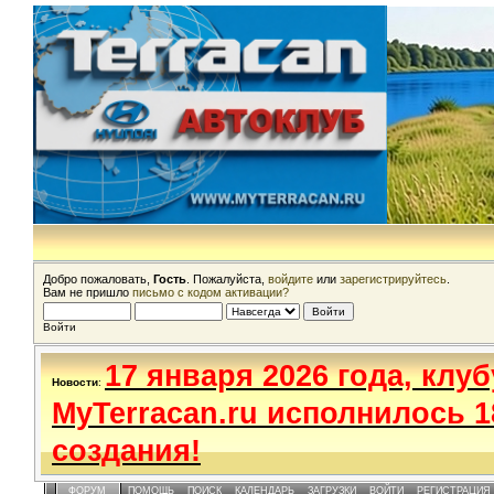
Добро пожаловать,
Гость
. Пожалуйста,
войдите
или
зарегистрируйтесь
.
Вам не пришло
письмо с кодом активации?
Войти
17 января 2026 года, клуб
Новости
:
MyTerracan.ru исполнилось 1
создания!
ФОРУМ
ПОМОЩЬ
ПОИСК
КАЛЕНДАРЬ
ЗАГРУЗКИ
ВОЙТИ
РЕГИСТРАЦИЯ