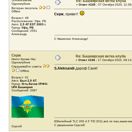
S.Aleksandr
Re: Башкирская ветка клуба
Одноклубник
«
Ответ #245 :
07 Октября 2020, 11:36
Ветеран писатель
Offline
Серж
, привет!
Возраст: 48
Расположение: Уфа, РБ
Авто:
2,5 AT EST 2003 г.
Город:
Уфа, РБ
Сообщений: 2551
Александр
С Уважение Александр!
Серж
Re: Башкирская ветка клуба
Никто Кроме Нас
«
Ответ #246 :
17 Октября 2020, 09:14
Одноклубник
Спрашивайте совета
S.Aleksandr
,дароф Саня!
Offline
Возраст: 61
Авто:
Был 2,9 АТ.
Город:
Усть-Катав УРФО-
UFA Башкирия
Сообщений: 3387
Юбилейный TLC 200 4.5 T/D 2011,всё по max,какая ма
С уважением Сергей!
Сергей