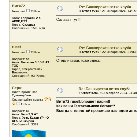
Витя72
Re: Башкирская ветка клуба
«
Ответ #249 :
21 Января 2024, 14:15:
Бывалый
Offline
Авто:
Терракан 2.5,
Салават тут!!!
АКПП,EST
Город:
Салават
Сообщений: 159 Витя
rusel
Re: Башкирская ветка клуба
«
Ответ #250 :
22 Января 2024, 21:03:
Бывалый
Offline
Возраст: 56
Стерлитамак тоже здесь.
Авто:
Terracan 3.5 V6 АТ
TOD
Город:
Стерлитамак
Башкирия.
Сообщений: 93 Руслан
Серж
Re: Башкирская ветка клуба
Никто Кроме Нас
«
Ответ #251 :
02 Февраля 2024, 11:48
Одноклубник
Спрашивайте совета
Витя72
,
rusel[/bпривет парни]!
Offline
Как ваши Terraканьчики бегают?
Всегда с теплотой провожаю взглядом авто
Возраст: 61
Авто:
Был 2,9 АТ.
Город:
Усть-Катав УРФО-
UFA Башкирия
Сообщений: 3387