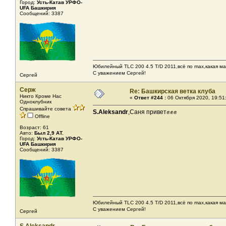
Город:
Усть-Катав УРФО-
UFA Башкирия
Сообщений: 3387
Юбилейный TLC 200 4.5 T/D 2011,всё по max,какая ма
С уважением Сергей!
Сергей
Серж
Re: Башкирская ветка клуба
Никто Кроме Нас
«
Ответ #244 :
06 Октября 2020, 19:51
Одноклубник
Спрашивайте совета
S.Aleksandr
,Саня привет✊✊✊
Offline
Возраст: 61
Авто:
Был 2,9 АТ.
Город:
Усть-Катав УРФО-
UFA Башкирия
Сообщений: 3387
Юбилейный TLC 200 4.5 T/D 2011,всё по max,какая ма
С уважением Сергей!
Сергей