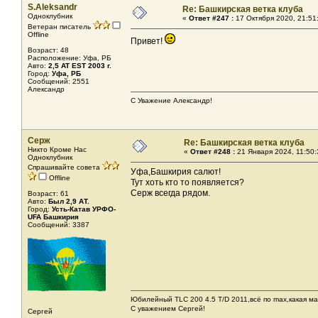
S.Aleksandr
Re: Башкирская ветка клуба
Одноклубник
«
Ответ #247 :
17 Октября 2020, 21:51
Ветеран писатель
Offline
Привет!
Возраст: 48
Расположение: Уфа, РБ
Авто:
2,5 AT EST 2003 г.
Город:
Уфа, РБ
Сообщений: 2551
Александр
С Уважение Александр!
Серж
Re: Башкирская ветка клуба
Никто Кроме Нас
«
Ответ #248 :
21 Января 2024, 11:50:
Одноклубник
Спрашивайте совета
Уфа,Башкирия салют!
Offline
Тут хоть кто то появляется?
Серж всегда рядом.
Возраст: 61
Авто:
Был 2,9 АТ.
Город:
Усть-Катав УРФО-
UFA Башкирия
Сообщений: 3387
Юбилейный TLC 200 4.5 T/D 2011,всё по max,какая ма
С уважением Сергей!
Сергей