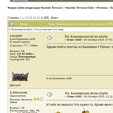
Форум клуба владельцев Hyundai Terracan
>
Hyundai Terracan Club
>
Регионы
>
Б
Страниц:
1
...
12
13
14
15
16
[
17
]
Вниз
Автор
Тема: Башкирская ветка клуба (Прочитано 17935
0 Пользователей и 1 Гость смотрят эту тему.
caxapok
Re: Башкирская ветка клуба
iii ʁɔvʎнdǝʚǝdǝu dиW
«
Ответ #240 :
06 Октября 2020, 07:51
В нашей памяти
Старожил
Offline
Здравствуйте братцы из Башкирии !! Прошу ото
Возраст: 56
Авто:
2,9 АТ 2006 г.
Город:
Екатеринбург
Сообщений: 521
iii ʁɔvʎнdǝʚǝdǝu dиW
Дмитрий
S.Aleksandr
Re: Башкирская ветка клуба
Одноклубник
«
Ответ #241 :
06 Октября 2020, 12:11
Ветеран писатель
Offline
И тебе не хворать! Что нужно то. Кроме меня
Возраст: 48
Расположение: Уфа, РБ