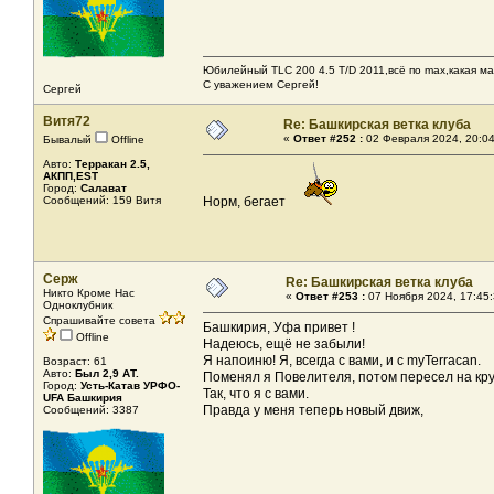
Юбилейный TLC 200 4.5 T/D 2011,всё по max,какая ма
С уважением Сергей!
Сергей
Витя72
Re: Башкирская ветка клуба
«
Ответ #252 :
02 Февраля 2024, 20:04
Бывалый
Offline
Авто:
Терракан 2.5,
АКПП,EST
Город:
Салават
Сообщений: 159 Витя
Норм, бегает
Серж
Re: Башкирская ветка клуба
Никто Кроме Нас
«
Ответ #253 :
07 Ноября 2024, 17:45:
Одноклубник
Спрашивайте совета
Башкирия, Уфа привет !
Offline
Надеюсь, ещё не забыли!
Я напоиню! Я, всегда с вами, и с myTerracan.
Возраст: 61
Авто:
Был 2,9 АТ.
Поменял я Повелителя, потом пересел на кру
Город:
Усть-Катав УРФО-
Так, что я с вами.
UFA Башкирия
Правда у меня теперь новый движ,
Сообщений: 3387