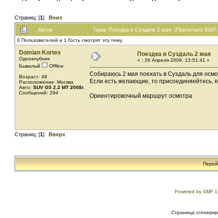
Страниц: [
1
]
Вниз
Автор
Тема: Поездка в Суздаль 2 мая (Прочитано 5587 
0 Пользователей и 1 Гость смотрят эту тему.
Domian Kortes
Поездка в Суздаль 2 мая
Одноклубник
«
:
26 Апреля 2009, 13:51:41 »
Бывалый
Offline
Собираюсь 2 мая поехать в Суздаль для осм
Возраст: 48
Если есть желающие, то присоединяейтесь, е
Расположение: Москва
Авто:
SUV G5 2.2 MT 2008г.
Сообщений: 294
Ориентировочный маршрут осмотра
Страниц: [
1
]
Вверх
Перей
Powered by SMF 1
Страница сгенериро