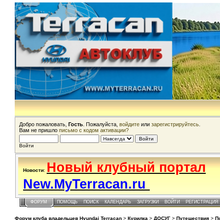
Добро пожаловать,
Гость
. Пожалуйста,
войдите
или
зарегистрируйтесь
.
Вам не пришло
письмо с кодом активации?
Войти
Новый клубный портал
Новости
:
New.MyTerracan.ru
ФОРУМ
ПОМОЩЬ
ПОИСК
КАЛЕНДАРЬ
ЗАГРУЗКИ
ВОЙТИ
РЕГИСТРАЦИЯ
Форум клуба владельцев Hyundai Terracan
>
Курилка
>
ДОСУГ
>
Путешествия
>
П