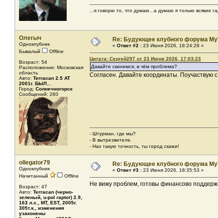
...я говорю то, что думаю...а думаю я только всякие га
Олегыч
Re: Будующее клубного форума MyT
Одноклубник
«
Ответ #2 :
23 Июня 2026, 18:24:28 »
Бывалый
Offline
Цитата: Сергей297 от 23 Июня 2026, 17:03:23
Возраст: 54
Давайте скинемся, в чём проблема?
Расположение: Московская
область
Согласен. Давайте координаты. Поучаствую с
Авто:
Terracan 2.5 AT
2001г. БЫЛ...
Город:
Солнечногорск
Сообщений: 260
- Штурман, где мы?
- В вытрезвителе.
- Нах такую точность, ты город скажи!
ollegator79
Re: Будующее клубного форума MyT
Одноклубник
«
Ответ #3 :
23 Июня 2026, 18:35:53 »
Начитанный
Offline
Не вижу проблем, готовы финансово поддерж
Возраст: 47
Авто:
Terracan (черно-
зеленый, u-pol raptor) 2.9,
163 л.с., МТ, EST, 2005г.
305т.к., изменения
узаконены