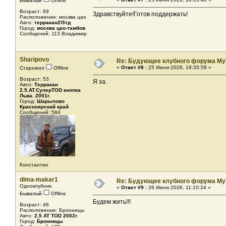
Бывалый
Offline
Возраст: 69
Здравствуйте!Готов поддержать!
Расположение: москва цао
Авто:
терракан2\5тд
Город:
москва цао-тамбов
Сообщений: 113 Владимир
Sharipovo
Re: Будующее клубного форума MyT
«
Ответ #8 :
25 Июня 2026, 18:35:59 »
Старожил
Offline
Возраст: 53
Я за.
Авто:
Терракан
2.5.AT.СуперTOD кнопка
Льва. 2001г.
Город:
Шарыпово
Красноярский край
Сообщений: 584
Константин
dima-makar1
Re: Будующее клубного форума MyT
Одноклубник
«
Ответ #9 :
26 Июня 2026, 11:10:24 »
Бывалый
Offline
Будем жить!!!
Возраст: 46
Расположение: Бронницы
Авто:
2,5 AT TOD 2002г.
Город:
Бронницы