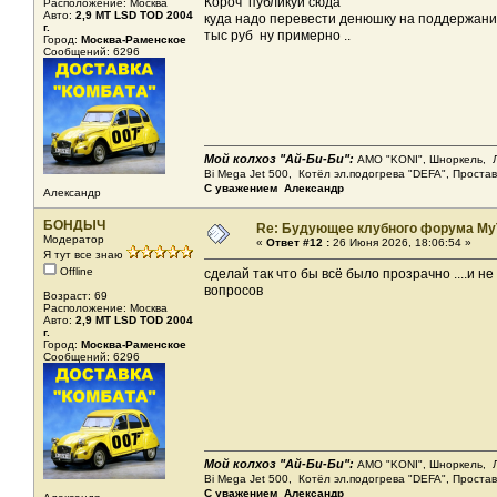
Короч публикуй сюда
Расположение: Москва
Авто:
2,9 МТ LSD ТОD 2004
куда надо перевести денюшку на поддержание 
г.
тыс руб ну примерно ..
Город:
Москва-Раменское
Сообщений: 6296
Мой колхоз "Ай-Би-Би":
АМО "KONI", Шноркель, Леб
Bi Mega Jet 500, Котёл эл.подогрева "DEFA", Проста
С уважением Александр
Александр
БОНДЫЧ
Re: Будующее клубного форума MyT
Модератор
«
Ответ #12 :
26 Июня 2026, 18:06:54 »
Я тут все знаю
Offline
сделай так что бы всё было прозрачно ....и н
вопросов
Возраст: 69
Расположение: Москва
Авто:
2,9 МТ LSD ТОD 2004
г.
Город:
Москва-Раменское
Сообщений: 6296
Мой колхоз "Ай-Би-Би":
АМО "KONI", Шноркель, Леб
Bi Mega Jet 500, Котёл эл.подогрева "DEFA", Проста
С уважением Александр