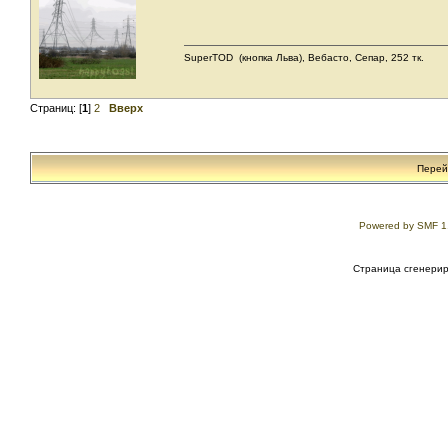
SuperТОD (кнопка Льва), Вебасто, Сепар, 252 тк.
Страниц: [
1
]
2
Вверх
Перей
Powered by SMF 1
Страница сгенериро