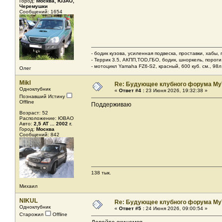
Город:
Москва, ЮЗАО,
Черемушки
Сообщений: 1654
- бодик кузова, усиленная подвеска, проставки, хабы,
- Террик 3.5, АКПП,TOD,ГБО, бодик, шноркель, пороги, 
- мотоцикл Yamaha FZ6-S2, красный, 600 куб. см., 98л.
Олег
Mikl
Re: Будующее клубного форума MyT
Одноклубник
«
Ответ #4 :
23 Июня 2026, 19:32:38 »
Познавший Истину
Offline
Поддерживаю
Возраст: 52
Расположение: ЮВАО
Авто:
2,5 AT ... 2002 г.
Город:
Москва
Сообщений: 842
138 тык.
Михаил
NIKUL
Re: Будующее клубного форума MyT
Одноклубник
«
Ответ #5 :
24 Июня 2026, 09:00:54 »
Старожил
Offline