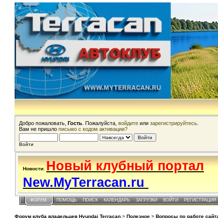
Добро пожаловать,
Гость
. Пожалуйста,
войдите
или
зарегистрируйтесь
.
Вам не пришло
письмо с кодом активации?
Войти
Новый клубный портал
Новости
:
New.MyTerracan.ru
ФОРУМ
ПОМОЩЬ
ПОИСК
КАЛЕНДАРЬ
ЗАГРУЗКИ
ВОЙТИ
РЕГИСТРАЦИЯ
Форум клуба владельцев Hyundai Terracan
>
Полезное
>
Вопросы по работе сайт