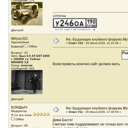
Сообщений: 170
145000км
Дмитрий
Mityay321
Re: Будующее клубного форума MyT
Одноклубник
«
Ответ #10 :
26 Июня 2026, 11:16:36 »
Бывалый
Offline
Возраст: 43
Авто:
Был 3,5 АТ EST 2005
г. 200000 т.к. Сейчас
MOHAVE 3,8
Всем приветы конечно сайт должен жить.
Город:
moscow
Сообщений: 343
Дмитрий
БОНДЫЧ
Re: Будующее клубного форума MyT
Модератор
«
Ответ #11 :
26 Июня 2026, 17:48:59 »
Я тут все знаю
Offline
Дима Басте!
Смотрю тему поддерживают не только кого то
Возраст: 69