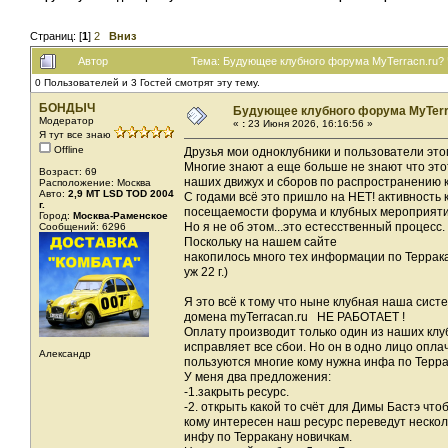
Страниц: [
1
]
2
Вниз
Автор
Тема: Будующее клубного форума MyTerracn.ru? 
0 Пользователей и 3 Гостей смотрят эту тему.
БОНДЫЧ
Будующее клубного форума MyTerr
Модератор
«
:
23 Июня 2026, 16:16:56 »
Я тут все знаю
Offline
Друзья мои одноклубники и пользователи это
Многие знают а еще больше не знают что это
Возраст: 69
наших движух и сборов по распространению к
Расположение: Москва
Авто:
2,9 МТ LSD ТОD 2004
С годами всё это пришло на НЕТ! активность
г.
посещаемости форума и клубных мероприяти
Город:
Москва-Раменское
Но я не об этом...это естесственный процесс.
Сообщений: 6296
Поскольку на нашем сайте
накопилось много тех информации по Террак
уж 22 г.)
Я это всё к тому что ныне клубная наша сист
домена myTerracan.ru НЕ РАБОТАЕТ !
Оплату производит только один из наших кл
исправляет все сбои. Но он в одно лицо опла
Александр
пользуются многие кому нужна инфа по Терра
У меня два предложения:
-1.закрыть ресурс.
-2. открыть какой то счёт для Димы Бастэ что
кому интересен наш ресурс переведут нескол
инфу по Терракану новичкам.