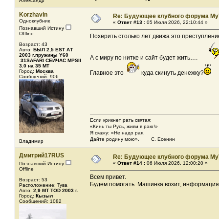
Александр
Korzhavin
Re: Будующее клубного форума MyT
Одноклубник
«
Ответ #13 :
05 Июля 2026, 22:10:44 »
Познавший Истину
Offline
Похерить столько лет движа это преступлен
Возраст: 43
Авто:
БЫЛ 2,5 EST АТ
2003 г.пружины Y60
А с миру по нитке и сайт будет жить….
31SAFARI СЕЙЧАС MPSII
3.0 на 35 MT
Город:
Москва
Главное это
куда скинуть денежку?
Сообщений: 906
Если крикнет рать святая:
«Кинь ты Русь, живи в раю!»
Я скажу: «Не надо рая,
Дайте родину мою». С. Есенин
Владимир
Дмитрий17RUS
Re: Будующее клубного форума MyT
«
Ответ #14 :
06 Июля 2026, 12:00:20 »
Познавший Истину
Offline
Всем привет.
Возраст: 53
Будем помогать. Машинка возит, информация
Расположение: Тува
Авто:
2,9 МТ ТОD 2003 г.
Город:
Кызыл
Сообщений: 1082