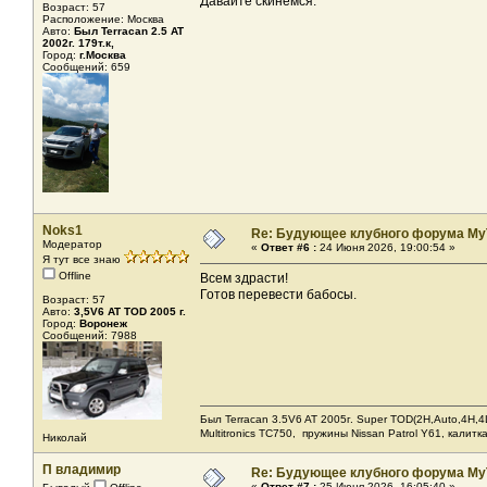
Давайте скинемся.
Возраст: 57
Расположение: Москва
Авто:
Был Terracan 2.5 AT
2002г. 179т.к,
Город:
г.Москва
Сообщений: 659
Noks1
Re: Будующее клубного форума MyT
Модератор
«
Ответ #6 :
24 Июня 2026, 19:00:54 »
Я тут все знаю
Offline
Всем здрасти!
Готов перевести бабосы.
Возраст: 57
Авто:
3,5V6 AT TOD 2005 г.
Город:
Воронеж
Сообщений: 7988
Был Terracan 3.5V6 AT 2005г. Super TOD(2H,Auto,4H,4L
Мultitronics TC750, пружины Nissan Patrol Y61, калитк
Николай
П владимир
Re: Будующее клубного форума MyT
«
Ответ #7 :
25 Июня 2026, 16:05:40 »