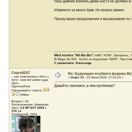
Наш давний клубень Дима Бастэ не должен в 
Извините за много букв. Но вопрос важен.
Прошу ваши предложения и высказывния по 
Мой колхоз "Ай-Би-Би":
АМО "KONI", Шноркель, Леб
Bi Mega Jet 500, Котёл эл.подогрева "DEFA", Проста
С уважением Александр
Сергей297
Re: Будующее клубного форума MyT
...нас невозможно сбить с
«
Ответ #1 :
23 Июня 2026, 17:03:23 »
пути - нам всё равно куда
идти...
Давайте скинемся, в чём проблема?
Одноклубник
Спрашивайте совета
Offline
Возраст: 64
Расположение: Кемерово
Авто:
2,5 МТ EST 2003 г.
370 т.к
Сообщений: 3404