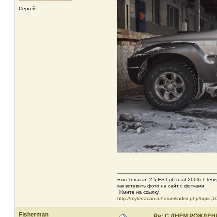
Сергей
Был Terracan 2.5 EST off road 2003г / Теп
как вставить фото на сайт с фотками.
Жмите на ссылку
http://myterracan.ru/forum/index.php/topic,1
Fisherman
Re: С ДНЕМ РОЖДЕН