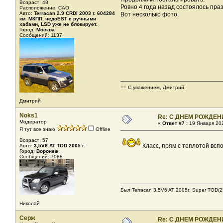
Возраст: 48
Ровно 4 года назад состоялось пр
Расположение: САО
Авто:
Terracan 2.9 CRDI 2003 г. 604284
Вот несколько фото:
км. МКПП, недоEST с ручными
хабами, LSD уже не блокирует.
Город:
Москва
Сообщений: 1137
== С уважением, Дмитрий.
Дмитрий
Noks1
Re: С ДНЕМ РОЖДЕН
Модератор
«
Ответ #7 :
19 Января 202
Я тут все знаю
Offline
Возраст: 57
Класс, прям с теплотой вс
Авто:
3,5V6 AT TOD 2005 г.
Город:
Воронеж
Сообщений: 7988
Был Terracan 3.5V6 AT 2005г. Super TOD(2H
Николай
Серж
Re: С ДНЕМ РОЖДЕН