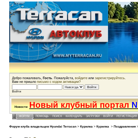
Добро пожаловать,
Гость
. Пожалуйста,
войдите
или
зарегистрируйтесь
.
Вам не пришло
письмо с кодом активации?
Войти
Новый клубный портал
N
Новости
:
ФОРУМ
ПОМОЩЬ
ПОИСК
КАЛЕНДАРЬ
ЗАГРУЗКИ
ВОЙТИ
РЕГИСТРАЦИЯ
Форум клуба владельцев Hyundai Terracan
>
Курилка
>
Курилка
>
Поздравления