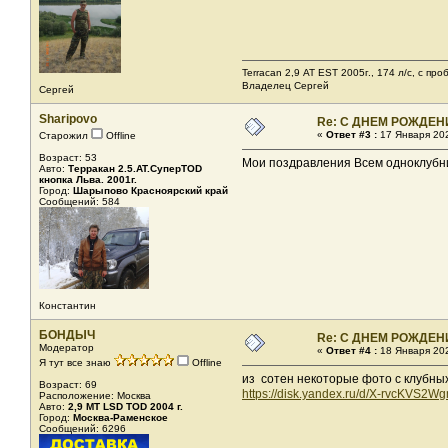
Terracan 2,9 АТ EST 2005г., 174 л/с, с пр
Владелец Сергей
Сергей
Sharipovo
Re: С ДНЕМ РОЖДЕН
«
Ответ #3 :
17 Января 202
Старожил
Offline
Возраст: 53
Мои поздравления Всем одноклубник
Авто:
Терракан 2.5.AT.СуперTOD
кнопка Льва. 2001г.
Город:
Шарыпово Красноярский край
Сообщений: 584
Константин
БОНДЫЧ
Re: С ДНЕМ РОЖДЕН
Модератор
«
Ответ #4 :
18 Января 202
Я тут все знаю
Offline
из сотен некоторые фото с клубны
Возраст: 69
https://disk.yandex.ru/d/X-rvcKVS2W
Расположение: Москва
Авто:
2,9 МТ LSD ТОD 2004 г.
Город:
Москва-Раменское
Сообщений: 6296