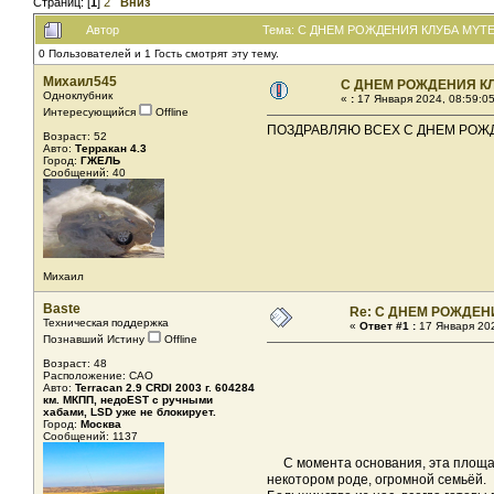
Страниц: [
1
]
2
Вниз
Автор
Тема: С ДНЕМ РОЖДЕНИЯ КЛУБА MYTER
0 Пользователей и 1 Гость смотрят эту тему.
Михаил545
С ДНЕМ РОЖДЕНИЯ К
Одноклубник
«
:
17 Января 2024, 08:59:05
Интересующийся
Offline
ПОЗДРАВЛЯЮ ВСЕХ С ДНЕМ РОЖД
Возраст: 52
Авто:
Терракан 4.3
Город:
ГЖЕЛЬ
Сообщений: 40
Михаил
Baste
Re: С ДНЕМ РОЖДЕН
Техническая поддержка
«
Ответ #1 :
17 Января 202
Познавший Истину
Offline
Возраст: 48
Расположение: САО
Авто:
Terracan 2.9 CRDI 2003 г. 604284
км. МКПП, недоEST с ручными
хабами, LSD уже не блокирует.
Город:
Москва
Сообщений: 1137
С момента основания, эта площадк
некотором роде, огромной семьёй.