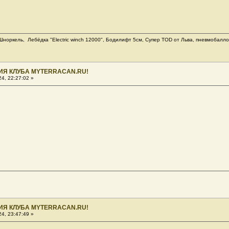
норкель, Лебёдка "Еlectric winch 12000", Бодилифт 5см, Супер TOD от Льва, пневмобаллоны
ИЯ КЛУБА MYTERRACAN.RU!
4, 22:27:02 »
ИЯ КЛУБА MYTERRACAN.RU!
4, 23:47:49 »