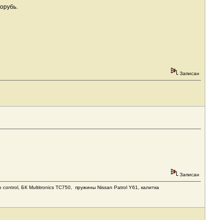
орубь.
Записан
Записан
ontrol, БК Мultitronics TC750, пружины Nissan Patrol Y61, калитка