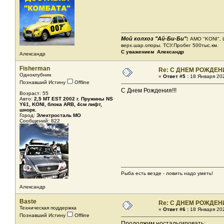
Мой колхоз "Ай-Би-Би":
АМО "KONI", Ш
верх.шар.опоры. ТСУ.Пробег 500тыс.км.
С уважением Александр
Александр
Fisherman
Re: С ДНЕМ РОЖДЕН
Одноклубник
«
Ответ #5 :
18 Января 202
Познавший Истину
Offline
С Днем Рождения!!!
Возраст: 55
Авто:
2,5 MT EST 2002 г. Пружины NS
Y61, KONI, блока ARB, 4см лифт,
шнорк.
Город:
Электросталь МО
Сообщений: 822
Рыба есть везде - ловить надо уметь!
Александр
Baste
Re: С ДНЕМ РОЖДЕН
Техническая поддержка
«
Ответ #6 :
18 Января 202
Познавший Истину
Offline
Продолжим ностальгировать: