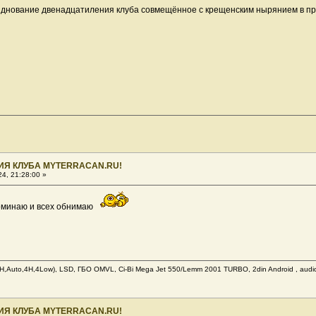
азднование двенадцатиления клуба совмещённое с крещенским нырянием в пр
ИЯ КЛУБА MYTERRACAN.RU!
4, 21:28:00 »
поминаю и всех обнимаю
,Auto,4H,4Low), LSD, ГБО OMVL, Ci-Bi Mega Jet 550/Lemm 2001 TURBO, 2din Android , audio c
ИЯ КЛУБА MYTERRACAN.RU!