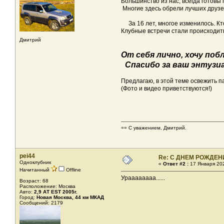
Большинство из нас, всегда готовы
Многие здесь обрели лучших друзей
За 16 лет, многое изменилось. Кто
Клубные встречи стали происходить
Дмитрий
От себя лично, хочу по
Спасибо за ваш энтузиа
Предлагаю, в этой теме освежить п
(Фото и видео приветствуются!)
== С уважением, Дмитрий.
pei44
Re: С ДНЕМ РОЖДЕН
Одноклубник
«
Ответ #2 :
17 Января 202
Начитанный
Offline
Ураааааааа......
Возраст: 68
Расположение: Москва
Авто:
2,9 АТ EST 2005г.
Город:
Новая Москва, 44 км МКАД
Сообщений: 2179