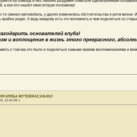
 прийти на помощь и без лишних раздумий помогали одноклубникам попавших 
, а кое-кто нашёл свою вторую половинку!
-то сменил автомобиль, у других изменились обстоятельства и ритм жизни. И
 крайне редко. А ведь каждому есть что вспомнить и чем поделиться со стары
благодарить основателей клуба!
зм и воплощение в жизнь этого прекрасного, абсол
амять о том как это было и поделиться самыми яркими воспоминаниями и мо
ИЯ КЛУБА MYTERRACAN.RU!
4, 12:41:56 »