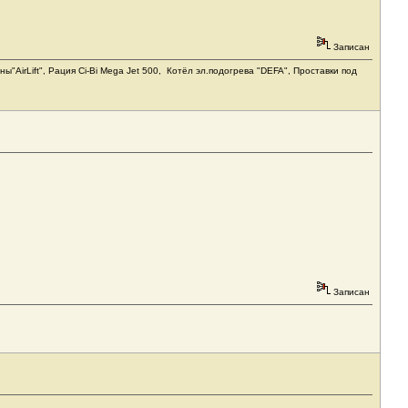
Записан
"AirLift", Рация Ci-Bi Mega Jet 500, Котёл эл.подогрева "DEFA", Проставки под
Записан