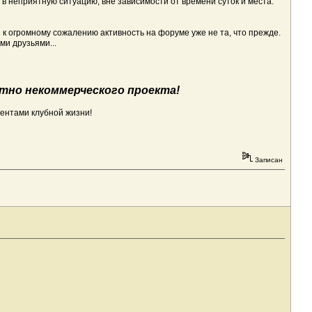
в неприятную ситуацию, вне зависимости от времени суток и места.
 к огромному сожалению активность на форуме уже не та, что прежде.
ми друзьями...
ютно некоммерческого проекта!
ментами клубной жизни!
Записан