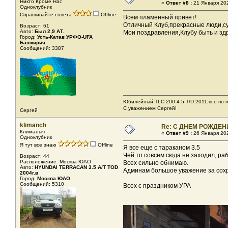
Никто Кроме Нас
«
Ответ #8 :
21 Января 202
Одноклубник
Спрашивайте совета
Offline
Всем пламенный привет!
Отличный Клуб,прекрасные люди,су
Возраст: 61
Авто:
Был 2,9 АТ.
Мои поздравления,Клубу быть и здр
Город:
Усть-Катав УРФО-UFA
Башкирия
Сообщений: 3387
Юбилейный TLC 200 4.5 T/D 2011,всё по m
С уважением Сергей!
Сергей
klimanch
Re: С ДНЕМ РОЖДЕН
Климаныч
«
Ответ #9 :
26 Января 202
Одноклубник
Я тут все знаю
Offline
Я все еще с тараканом 3.5
Чей то совсем сюда не заходил, ра
Возраст: 44
Расположение: Москва ЮАО
Всех сильно обнимаю.
Авто:
HYUNDAI TERRACAN 3.5 A/T TOD
Админам большое уважение за сохр
2004г.в
Город:
Москва ЮАО
Сообщений: 5310
Всех с праздником УРА