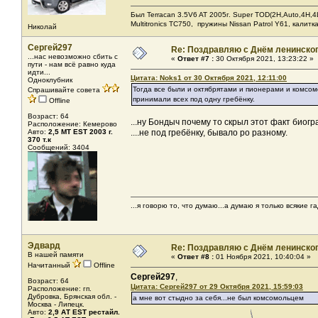
Был Terracan 3.5V6 AT 2005г. Super TOD(2H,Auto,4H,4L
Мultitronics TC750, пружины Nissan Patrol Y61, калитк
Николай
Сергей297
Re: Поздравляю с Днём ленинско
...нас невозможно сбить с
«
Ответ #7 :
30 Октября 2021, 13:23:22 »
пути - нам всё равно куда
идти...
Цитата: Noks1 от 30 Октября 2021, 12:11:00
Одноклубник
Тогда все были и октябрятами и пионерами и комсом
Спрашивайте совета
принимали всех под одну гребёнку.
Offline
Возраст: 64
...ну Бондыч почему то скрыл этот факт биогр
Расположение: Кемерово
Авто:
2,5 МТ EST 2003 г.
....не под гребёнку, бывало ро разному.
370 т.к
Сообщений: 3404
...я говорю то, что думаю...а думаю я только всякие га
Эдвард
Re: Поздравляю с Днём ленинско
В нашей памяти
«
Ответ #8 :
01 Ноября 2021, 10:40:04 »
Начитанный
Offline
Сергей297
,
Возраст: 64
Цитата: Сергей297 от 29 Октября 2021, 15:59:03
Расположение: гп.
Дубровка, Брянская обл. -
а мне вот стыдно за себя...не был комсомольцем
Москва - Липецк.
Авто:
2,9 АТ EST рестайл.