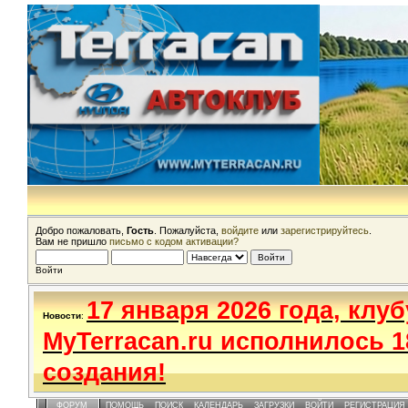
Добро пожаловать,
Гость
. Пожалуйста,
войдите
или
зарегистрируйтесь
.
Вам не пришло
письмо с кодом активации?
Войти
17 января 2026 года, клуб
Новости
:
MyTerracan.ru исполнилось 1
создания!
ФОРУМ
ПОМОЩЬ
ПОИСК
КАЛЕНДАРЬ
ЗАГРУЗКИ
ВОЙТИ
РЕГИСТРАЦИЯ