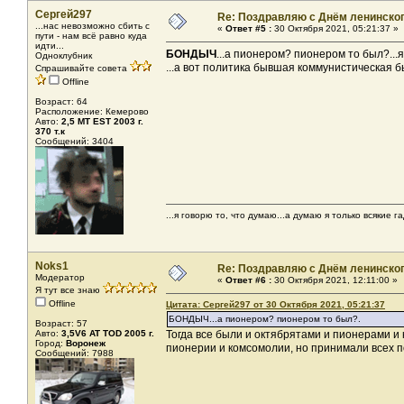
Сергей297
Re: Поздравляю с Днём ленинско
...нас невозможно сбить с
«
Ответ #5 :
30 Октября 2021, 05:21:37 »
пути - нам всё равно куда
идти...
БОНДЫЧ
...а пионером? пионером то был?...
Одноклубник
...а вот политика бывшая коммунистическая 
Спрашивайте совета
Offline
Возраст: 64
Расположение: Кемерово
Авто:
2,5 МТ EST 2003 г.
370 т.к
Сообщений: 3404
...я говорю то, что думаю...а думаю я только всякие га
Noks1
Re: Поздравляю с Днём ленинско
Модератор
«
Ответ #6 :
30 Октября 2021, 12:11:00 »
Я тут все знаю
Offline
Цитата: Сергей297 от 30 Октября 2021, 05:21:37
БОНДЫЧ...а пионером? пионером то был?.
Возраст: 57
Авто:
3,5V6 AT TOD 2005 г.
Тогда все были и октябрятами и пионерами и
Город:
Воронеж
пионерии и комсомолии, но принимали всех по
Сообщений: 7988