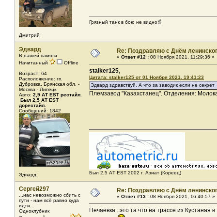
Грязный танк в бою не видно☝️
Дмитрий
Эдвард
Re: Поздравляю с Днём ленинско
В нашей памяти
«
Ответ #12 :
08 Ноября 2021, 11:29:36 »
Начитанный
Offline
stalker125
,
Возраст: 64
Цитата: stalker125 от 01 Ноября 2021, 19:41:23
Расположение: гп.
Дубровка, Брянская обл. -
Эдвард здравствуй. А что за заводик если не секрет
Москва - Липецк.
Племзавод "Казахстанец". Отделения: Молока
Авто:
2,9 АТ EST рестайл.
Был 2,5 АТ ЕST
дорестайл.
Сообщений: 1842
Был 2,5 AТ EST 2002 г. Азиат (Кореец)
Эдвард
Сергей297
Re: Поздравляю с Днём ленинско
...нас невозможно сбить с
«
Ответ #13 :
08 Ноября 2021, 16:40:57 »
пути - нам всё равно куда
идти...
Нечаевка...это та что на трассе из Кустаная 
Одноклубник