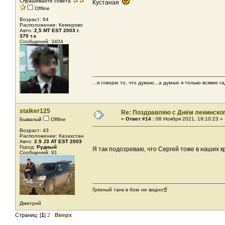
Спрашивайте совета
Кустаная
Offline
Возраст: 64
Расположение: Кемерово
Авто:
2,5 МТ EST 2003 г.
370 т.к
Сообщений: 3404
...я говорю то, что думаю...а думаю я только всякие га
stalker125
Re: Поздравляю с Днём ленинско
«
Ответ #14 :
08 Ноября 2021, 19:10:23 »
Бывалый
Offline
Возраст: 43
Расположение: Казахстан
Авто:
2.9 J3 AT EST 2003
Город:
Рудный
Я так подозреваю, что Сергей тоже в наших 
Сообщений: 91
Грязный танк в бою не видно☝️
Дмитрий
Страниц: [
1
]
2
Вверх