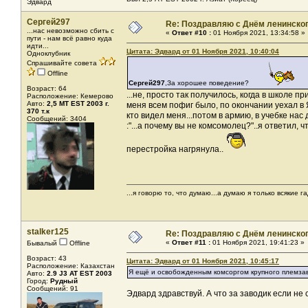
Эдвард
Сергей297
Re: Поздравляю с Днём ленинско
...нас невозможно сбить с
«
Ответ #10 :
01 Ноября 2021, 13:34:58 »
пути - нам всё равно куда
идти...
Цитата: Эдвард от 01 Ноября 2021, 10:40:04
Одноклубник
Спрашивайте совета
Offline
Сергей297
,За хорошее поведение?
Возраст: 64
...не, просто так получилось, когда в школе п
Расположение: Кемерово
Авто:
2,5 МТ EST 2003 г.
меня всем пофиг было, по окончании уехал в
370 т.к
кто видел меня...потом в армию, в учебке нас
Сообщений: 3404
:"...а почему вы не комсомолец?"..я ответил, 
перестройка нагрянула..
...я говорю то, что думаю...а думаю я только всякие га
stalker125
Re: Поздравляю с Днём ленинско
«
Ответ #11 :
01 Ноября 2021, 19:41:23 »
Бывалый
Offline
Возраст: 43
Цитата: Эдвард от 01 Ноября 2021, 10:45:17
Расположение: Казахстан
Я ещё и освобожденным комсоргом крупного племзав
Авто:
2.9 J3 AT EST 2003
Город:
Рудный
Сообщений: 91
Эдвард здравствуй. А что за заводик если не