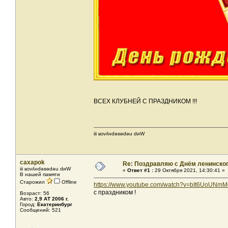
ВСЕХ КЛУБНЕЙ С ПРАЗДНИКОМ !!!
iii ʁɔvʎнdǝʚǝdǝu dиW
caxapok
Re: Поздравляю с Днём ленинско
iii ʁɔvʎнdǝʚǝdǝu dиW
«
Ответ #1 :
29 Октября 2021, 14:30:41 »
В нашей памяти
Старожил
Offline
https://www.youtube.com/watch?v=bIt6UoUNmM
с праздником !
Возраст: 56
Авто:
2,9 АТ 2006 г.
Город:
Екатеринбург
Сообщений: 521