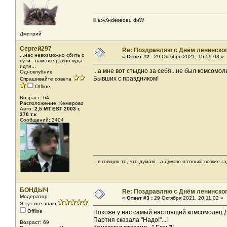
iii ʁɔvʎнdǝʚǝdǝu dиW
Дмитрий
Сергей297
Re: Поздравляю с Днём ленинско
...нас невозможно сбить с
«
Ответ #2 :
29 Октября 2021, 15:59:03 »
пути - нам всё равно куда
идти...
...а мне вот стыдно за себя...не был комсомо
Одноклубник
Бывших с праздником!
Спрашивайте совета
Offline
Возраст: 64
Расположение: Кемерово
Авто:
2,5 МТ EST 2003 г.
370 т.к
Сообщений: 3404
...я говорю то, что думаю...а думаю я только всякие га
БОНДЫЧ
Re: Поздравляю с Днём ленинско
Модератор
«
Ответ #3 :
29 Октября 2021, 20:11:02 »
Я тут все знаю
Offline
Похоже у нас самый настоящий комсомолец Ди
Партия сказала "Надо!"...!
Возраст: 69