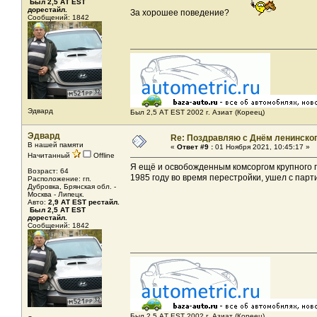
Был 2,5 АТ ЕST
дорестайл.
За хорошее поведение?
Сообщений: 1842
Эдвард
Был 2,5 AТ EST 2002 г. Азиат (Кореец)
Эдвард
Re: Поздравляю с Днём ленинско
В нашей памяти
«
Ответ #9 :
01 Ноября 2021, 10:45:17 »
Начитанный
Offline
Я ещё и освобожденным комсоргом крупного пл
Возраст: 64
1985 году во время перестройки, ушел с парт
Расположение: гп.
Дубровка, Брянская обл. -
Москва - Липецк.
Авто:
2,9 АТ EST рестайл.
Был 2,5 АТ ЕST
дорестайл.
Сообщений: 1842
Был 2,5 AТ EST 2002 г. Азиат (Кореец)