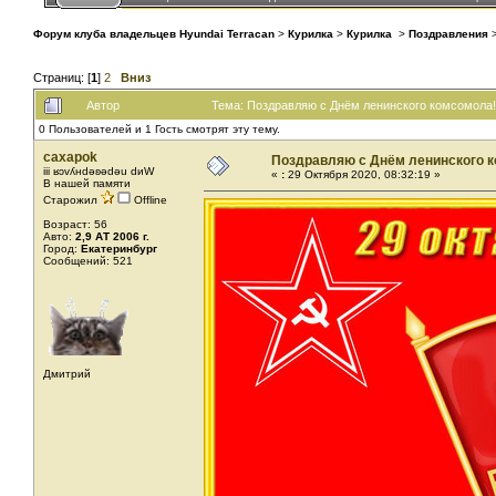
Форум клуба владельцев Hyundai Terracan
>
Курилка
>
Курилка
>
Поздравления
Страниц: [
1
]
2
Вниз
Автор
Тема: Поздравляю с Днём ленинского комсомола!
0 Пользователей и 1 Гость смотрят эту тему.
caxapok
Поздравляю с Днём ленинского 
iii ʁɔvʎнdǝʚǝdǝu dиW
«
:
29 Октября 2020, 08:32:19 »
В нашей памяти
Старожил
Offline
Возраст: 56
Авто:
2,9 АТ 2006 г.
Город:
Екатеринбург
Сообщений: 521
Дмитрий