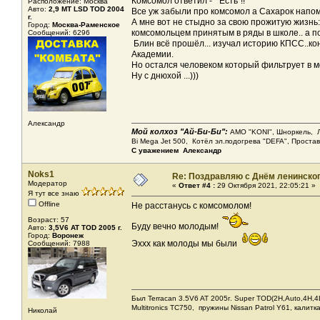
Комсомол ответил - " Есть"!!
Расположение: Москва
Авто:
2,9 МТ LSD ТОD 2004
Все уж забыли про комсомол а Сахарок напом
г.
А мне вот не стыдно за свою прожитую жизнь
Город:
Москва-Раменское
комсомольцем принятым в ряды в школе.. а п
Сообщений: 6296
Блин всё прошёл... изучал историю КПСС..ко
Академии.
Но остался человеком который фильтрует в мо
Ну с днюхой ...)))
Александр
Мой колхоз "Ай-Би-Би":
АМО "KONI", Шноркель, Леб
Bi Mega Jet 500, Котёл эл.подогрева "DEFA", Проста
С уважением Александр
Noks1
Re: Поздравляю с Днём ленинско
Модератор
«
Ответ #4 :
29 Октября 2021, 22:05:21 »
Я тут все знаю
Offline
Не расстанусь с комсомолом!
Возраст: 57
Буду вечно молодым!
Авто:
3,5V6 AT TOD 2005 г.
Город:
Воронеж
Эххх как молоды мы были
Сообщений: 7988
Был Terracan 3.5V6 AT 2005г. Super TOD(2H,Auto,4H,4L
Мultitronics TC750, пружины Nissan Patrol Y61, калитк
Николай