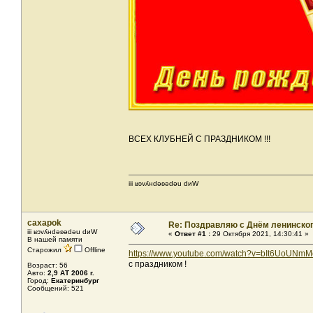
ВСЕХ КЛУБНЕЙ С ПРАЗДНИКОМ !!!
iii ʁɔvʎнdǝʚǝdǝu dиW
caxapok
Re: Поздравляю с Днём ленинско
iii ʁɔvʎнdǝʚǝdǝu dиW
«
Ответ #1 :
29 Октября 2021, 14:30:41 »
В нашей памяти
Старожил
Offline
https://www.youtube.com/watch?v=bIt6UoUNmM
с праздником !
Возраст: 56
Авто:
2,9 АТ 2006 г.
Город:
Екатеринбург
Сообщений: 521