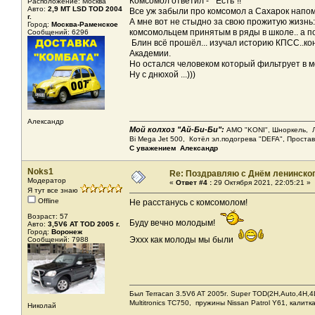
Комсомол ответил - " Есть"!!
Расположение: Москва
Авто:
2,9 МТ LSD ТОD 2004
Все уж забыли про комсомол а Сахарок напом
г.
А мне вот не стыдно за свою прожитую жизнь
Город:
Москва-Раменское
комсомольцем принятым в ряды в школе.. а п
Сообщений: 6296
Блин всё прошёл... изучал историю КПСС..ко
Академии.
Но остался человеком который фильтрует в мо
Ну с днюхой ...)))
Александр
Мой колхоз "Ай-Би-Би":
АМО "KONI", Шноркель, Леб
Bi Mega Jet 500, Котёл эл.подогрева "DEFA", Проста
С уважением Александр
Noks1
Re: Поздравляю с Днём ленинско
Модератор
«
Ответ #4 :
29 Октября 2021, 22:05:21 »
Я тут все знаю
Offline
Не расстанусь с комсомолом!
Возраст: 57
Буду вечно молодым!
Авто:
3,5V6 AT TOD 2005 г.
Город:
Воронеж
Эххх как молоды мы были
Сообщений: 7988
Был Terracan 3.5V6 AT 2005г. Super TOD(2H,Auto,4H,4L
Мultitronics TC750, пружины Nissan Patrol Y61, калитк
Николай