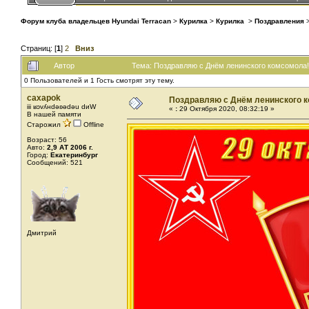
Форум клуба владельцев Hyundai Terracan
>
Курилка
>
Курилка
>
Поздравления
Страниц: [
1
]
2
Вниз
Автор
Тема: Поздравляю с Днём ленинского комсомола!
0 Пользователей и 1 Гость смотрят эту тему.
caxapok
Поздравляю с Днём ленинского 
iii ʁɔvʎнdǝʚǝdǝu dиW
«
:
29 Октября 2020, 08:32:19 »
В нашей памяти
Старожил
Offline
Возраст: 56
Авто:
2,9 АТ 2006 г.
Город:
Екатеринбург
Сообщений: 521
Дмитрий