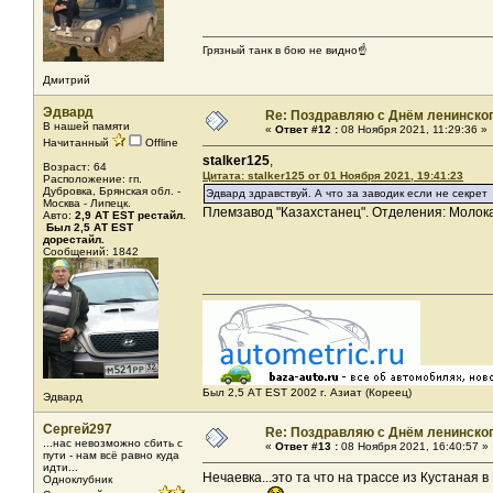
Грязный танк в бою не видно☝️
Дмитрий
Эдвард
Re: Поздравляю с Днём ленинско
В нашей памяти
«
Ответ #12 :
08 Ноября 2021, 11:29:36 »
Начитанный
Offline
stalker125
,
Возраст: 64
Цитата: stalker125 от 01 Ноября 2021, 19:41:23
Расположение: гп.
Дубровка, Брянская обл. -
Эдвард здравствуй. А что за заводик если не секрет
Москва - Липецк.
Племзавод "Казахстанец". Отделения: Молока
Авто:
2,9 АТ EST рестайл.
Был 2,5 АТ ЕST
дорестайл.
Сообщений: 1842
Был 2,5 AТ EST 2002 г. Азиат (Кореец)
Эдвард
Сергей297
Re: Поздравляю с Днём ленинско
...нас невозможно сбить с
«
Ответ #13 :
08 Ноября 2021, 16:40:57 »
пути - нам всё равно куда
идти...
Нечаевка...это та что на трассе из Кустаная 
Одноклубник