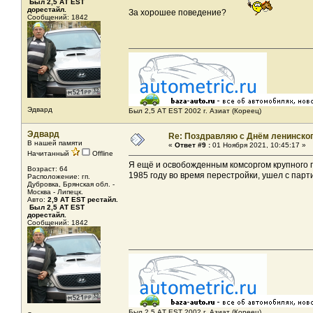
Был 2,5 АТ ЕST
дорестайл.
За хорошее поведение?
Сообщений: 1842
Эдвард
Был 2,5 AТ EST 2002 г. Азиат (Кореец)
Эдвард
Re: Поздравляю с Днём ленинско
В нашей памяти
«
Ответ #9 :
01 Ноября 2021, 10:45:17 »
Начитанный
Offline
Я ещё и освобожденным комсоргом крупного пл
Возраст: 64
1985 году во время перестройки, ушел с парт
Расположение: гп.
Дубровка, Брянская обл. -
Москва - Липецк.
Авто:
2,9 АТ EST рестайл.
Был 2,5 АТ ЕST
дорестайл.
Сообщений: 1842
Был 2,5 AТ EST 2002 г. Азиат (Кореец)