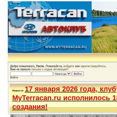
Добро пожаловать,
Гость
. Пожалуйста,
войдите
или
зарегистрируйтесь
.
Вам не пришло
письмо с кодом активации?
Войти
17 января 2026 года, клуб
Новости
:
MyTerracan.ru исполнилось 1
создания!
ФОРУМ
ПОМОЩЬ
ПОИСК
КАЛЕНДАРЬ
ЗАГРУЗКИ
ВОЙТИ
РЕГИСТРАЦИЯ