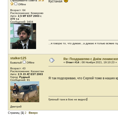
Спрашивайте совета
Кустаная
Offline
Возраст: 64
Расположение: Кемерово
Авто:
2,5 МТ EST 2003 г.
370 т.к
Сообщений: 3404
...я говорю то, что думаю...а думаю я только всякие га
stalker125
Re: Поздравляю с Днём ленинско
«
Ответ #14 :
08 Ноября 2021, 19:10:23 »
Бывалый
Offline
Возраст: 43
Расположение: Казахстан
Авто:
2.9 J3 AT EST 2003
Город:
Рудный
Я так подозреваю, что Сергей тоже в наших 
Сообщений: 91
Грязный танк в бою не видно☝️
Дмитрий
Страниц: [
1
]
2
Вверх