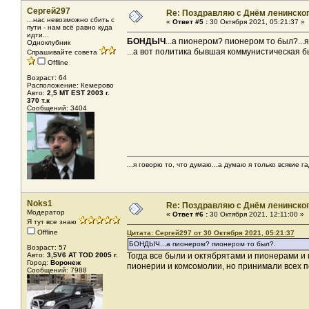
Сергей297
Re: Поздравляю с Днём ленинско
...нас невозможно сбить с
«
Ответ #5 :
30 Октября 2021, 05:21:37 »
пути - нам всё равно куда
идти...
БОНДЫЧ
...а пионером? пионером то был?...
Одноклубник
...а вот политика бывшая коммунистическая 
Спрашивайте совета
Offline
Возраст: 64
Расположение: Кемерово
Авто:
2,5 МТ EST 2003 г.
370 т.к
Сообщений: 3404
...я говорю то, что думаю...а думаю я только всякие га
Noks1
Re: Поздравляю с Днём ленинско
Модератор
«
Ответ #6 :
30 Октября 2021, 12:11:00 »
Я тут все знаю
Offline
Цитата: Сергей297 от 30 Октября 2021, 05:21:37
БОНДЫЧ...а пионером? пионером то был?.
Возраст: 57
Авто:
3,5V6 AT TOD 2005 г.
Тогда все были и октябрятами и пионерами и
Город:
Воронеж
пионерии и комсомолии, но принимали всех по
Сообщений: 7988