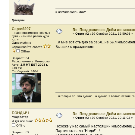
iii ʁɔvʎнdǝʚǝdǝu dиW
Дмитрий
Сергей297
Re: Поздравляю с Днём ленинско
...нас невозможно сбить с
«
Ответ #2 :
29 Октября 2021, 15:59:03 »
пути - нам всё равно куда
идти...
...а мне вот стыдно за себя...не был комсомо
Одноклубник
Бывших с праздником!
Спрашивайте совета
Offline
Возраст: 64
Расположение: Кемерово
Авто:
2,5 МТ EST 2003 г.
370 т.к
Сообщений: 3404
...я говорю то, что думаю...а думаю я только всякие га
БОНДЫЧ
Re: Поздравляю с Днём ленинско
Модератор
«
Ответ #3 :
29 Октября 2021, 20:11:02 »
Я тут все знаю
Offline
Похоже у нас самый настоящий комсомолец Ди
Партия сказала "Надо!"...!
Возраст: 69