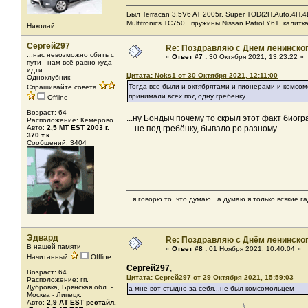
Был Terracan 3.5V6 AT 2005г. Super TOD(2H,Auto,4H,4L
Мultitronics TC750, пружины Nissan Patrol Y61, калитк
Николай
Сергей297
Re: Поздравляю с Днём ленинско
...нас невозможно сбить с
«
Ответ #7 :
30 Октября 2021, 13:23:22 »
пути - нам всё равно куда
идти...
Цитата: Noks1 от 30 Октября 2021, 12:11:00
Одноклубник
Тогда все были и октябрятами и пионерами и комсом
Спрашивайте совета
принимали всех под одну гребёнку.
Offline
Возраст: 64
...ну Бондыч почему то скрыл этот факт биогр
Расположение: Кемерово
Авто:
2,5 МТ EST 2003 г.
....не под гребёнку, бывало ро разному.
370 т.к
Сообщений: 3404
...я говорю то, что думаю...а думаю я только всякие га
Эдвард
Re: Поздравляю с Днём ленинско
В нашей памяти
«
Ответ #8 :
01 Ноября 2021, 10:40:04 »
Начитанный
Offline
Сергей297
,
Возраст: 64
Цитата: Сергей297 от 29 Октября 2021, 15:59:03
Расположение: гп.
Дубровка, Брянская обл. -
а мне вот стыдно за себя...не был комсомольцем
Москва - Липецк.
Авто:
2,9 АТ EST рестайл.