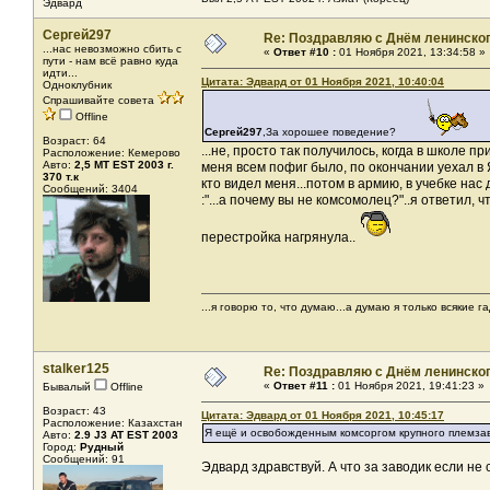
Эдвард
Сергей297
Re: Поздравляю с Днём ленинско
...нас невозможно сбить с
«
Ответ #10 :
01 Ноября 2021, 13:34:58 »
пути - нам всё равно куда
идти...
Цитата: Эдвард от 01 Ноября 2021, 10:40:04
Одноклубник
Спрашивайте совета
Offline
Сергей297
,За хорошее поведение?
Возраст: 64
...не, просто так получилось, когда в школе п
Расположение: Кемерово
Авто:
2,5 МТ EST 2003 г.
меня всем пофиг было, по окончании уехал в
370 т.к
кто видел меня...потом в армию, в учебке нас
Сообщений: 3404
:"...а почему вы не комсомолец?"..я ответил, 
перестройка нагрянула..
...я говорю то, что думаю...а думаю я только всякие га
stalker125
Re: Поздравляю с Днём ленинско
«
Ответ #11 :
01 Ноября 2021, 19:41:23 »
Бывалый
Offline
Возраст: 43
Цитата: Эдвард от 01 Ноября 2021, 10:45:17
Расположение: Казахстан
Я ещё и освобожденным комсоргом крупного племзав
Авто:
2.9 J3 AT EST 2003
Город:
Рудный
Сообщений: 91
Эдвард здравствуй. А что за заводик если не