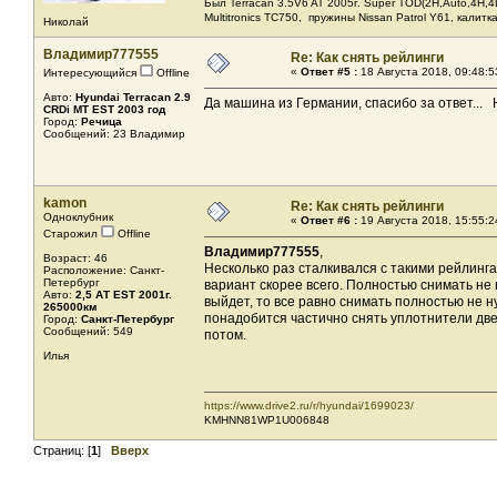
Был Terracan 3.5V6 AT 2005г. Super TOD(2H,Auto,4H,4L
Мultitronics TC750, пружины Nissan Patrol Y61, калитк
Николай
Владимир777555
Re: Как снять рейлинги
«
Ответ #5 :
18 Августа 2018, 09:48:5
Интересующийся
Offline
Авто:
Hyundai Terracan 2.9
Да машина из Германии, спасибо за ответ... 
CRDi МТ EST 2003 год
Город:
Речица
Сообщений: 23 Владимир
kamon
Re: Как снять рейлинги
Одноклубник
«
Ответ #6 :
19 Августа 2018, 15:55:2
Старожил
Offline
Владимир777555
,
Возраст: 46
Несколько раз сталкивался с такими рейлинга
Расположение: Санкт-
Петербург
вариант скорее всего. Полностью снимать не 
Авто:
2,5 АТ EST 2001г.
выйдет, то все равно снимать полностью не н
265000км
понадобится частично снять уплотнители две
Город:
Санкт-Петербург
Сообщений: 549
потом.
Илья
https://www.drive2.ru/r/hyundai/1699023/
KMHNN81WP1U006848
Страниц: [
1
]
Вверх