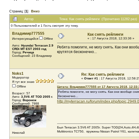
Страниц: [
1
]
Вниз
Автор
Тема: Как снять рейлинги (Прочитано 11282 раз)
0 Пользователей и 1 Гость смотрят эту тему.
Владимир777555
Как снять рейлинги
«
:
17 Августа 2018, 12:33:36 »
Интересующийся
Offline
Авто:
Hyundai Terracan 2.9
Ребята помогите, не могу снять. Как они воо
CRDi МТ EST 2003 год
крутятся бесконечно...
Город:
Речица
Сообщений: 23 Владимир
Noks1
Re: Как снять рейлинги
Модератор
«
Ответ #1 :
17 Августа 2018, 12:58:2
Я тут все знаю
Offline
Цитата: Владимир777555 от 17 Августа 2018, 12:33:
Ребята помогите, не могу снять. Как они вообще сни
Возраст: 57
бесконечно...
Авто:
3,5V6 AT TOD 2005 г.
Город:
Воронеж
http://myterracan.ru/forum/index.php/topic,2949.
Сообщений: 7988
Был Terracan 3.5V6 AT 2005г. Super TOD(2H,Auto,4H,4L
Мultitronics TC750, пружины Nissan Patrol Y61, калитк
Николай