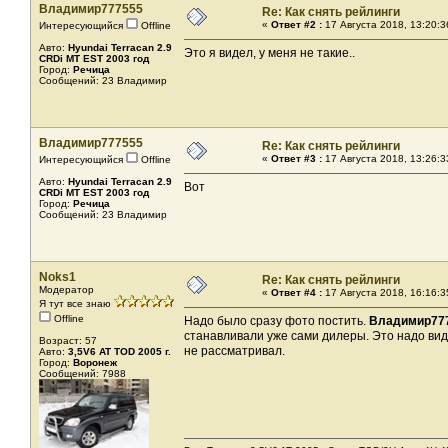
Владимир777555
Re: Как снять рейлинги
«
Ответ #2 :
17 Августа 2018, 13:20:3
Интересующийся
Offline
Авто:
Hyundai Terracan 2.9
Это я видел, у меня не такие..
CRDi МТ EST 2003 год
Город:
Речица
Сообщений: 23 Владимир
Владимир777555
Re: Как снять рейлинги
«
Ответ #3 :
17 Августа 2018, 13:26:3
Интересующийся
Offline
Авто:
Hyundai Terracan 2.9
Вот
CRDi МТ EST 2003 год
Город:
Речица
Сообщений: 23 Владимир
Noks1
Re: Как снять рейлинги
Модератор
«
Ответ #4 :
17 Августа 2018, 16:16:3
Я тут все знаю
Offline
Надо было сразу фото постить.
Владимир77
станавливали уже сами дилеры. Это надо вид
Возраст: 57
не рассматривал.
Авто:
3,5V6 AT TOD 2005 г.
Город:
Воронеж
Сообщений: 7988