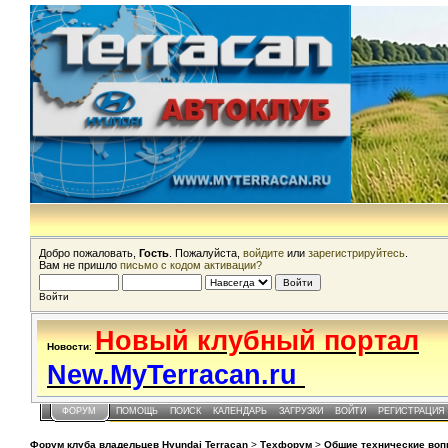
Добро пожаловать,
Гость
. Пожалуйста,
войдите
или
зарегистрируйтесь
.
Вам не пришло
письмо с кодом активации?
Войти
Новый клубный портал
Новости
:
New.MyTerracan.ru
ФОРУМ
ПОМОЩЬ
ПОИСК
КАЛЕНДАРЬ
ЗАГРУЗКИ
ВОЙТИ
РЕГИСТРАЦИЯ
Форум клуба владельцев Hyundai Terracan
>
Техфорум
>
Общие технические во