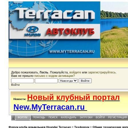
Добро пожаловать,
Гость
. Пожалуйста,
войдите
или
зарегистрируйтесь
.
Вам не пришло
письмо с кодом активации?
Войти
Новый клубный портал
Новости
:
New.MyTerracan.ru
ФОРУМ
ПОМОЩЬ
ПОИСК
КАЛЕНДАРЬ
ЗАГРУЗКИ
ВОЙТИ
РЕГИСТРАЦИЯ
Форум клуба владельцев Hyundai Terracan
>
Техфорум
>
Общие технические во