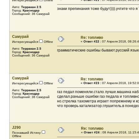
Интересующийся
Offline
Авто:
Терракан 2.5
знаки препинания тоже будут)))).учтите что я
Город:
Краснодар
Сообщений: 36 Самурай
Самурай
Re: топливо
«
Ответ #22 :
07 Апреля 2018, 08:26:4
Интересующийся
Offline
Авто:
Терракан 2.5
грамматические ошибкы бывают.русский язык
Город:
Краснодар
Сообщений: 36 Самурай
Самурай
Re: топливо
«
Ответ #23 :
07 Апреля 2018, 19:52:0
Интересующийся
Offline
Авто:
Терракан 2.5
газ педал поменяли.стало лучше.машина наби
Город:
Краснодар
сделал.раньше ошибки газ педала и топливно
Сообщений: 36 Самурай
но.стрелка тахометра играет попрежнему и ко
что проверь катализатор.глушитель.в понеде
J290
Re: топливо
«
Ответ #24 :
08 Апреля 2018, 11:15:4
Познавший Истину
Offline