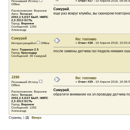
«
Ответ #27 :
10 Апреля 2018, 08:06:4
Познавший Истину
Offline
Самурай
,
Расположение: Воронеж
еще раз вокруг клумбы, вы сканером повторн
Авто:
Terracan
2002,2.5,EST БЫЛ. НМПС
2,5 2013 ЕСТЬ
Город:
Воронеж
Сообщений: 1292
Александр
Самурай
Re: топливо
«
Ответ #28 :
10 Апреля 2018, 15:03:4
Интересующийся
Offline
Авто:
Терракан 2.5
после замены датчика газ педала никаких ош
Город:
Краснодар
Сообщений: 36 Самурай
J290
Re: топливо
«
Ответ #29 :
10 Апреля 2018, 16:38:5
Познавший Истину
Offline
Самурай
,
Расположение: Воронеж
обратите внимание на эл.проводку датчика п
Авто:
Terracan
2002,2.5,EST БЫЛ. НМПС
2,5 2013 ЕСТЬ
Город:
Воронеж
Сообщений: 1292
Александр
Страниц:
1
[
2
]
Вверх