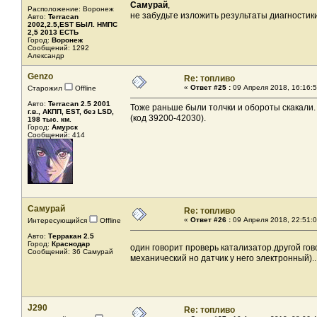
Самурай
,
Расположение: Воронеж
не забудьте изложить результаты диагностик
Авто:
Terracan
2002,2.5,EST БЫЛ. НМПС
2,5 2013 ЕСТЬ
Город:
Воронеж
Сообщений: 1292
Александр
Genzo
Re: топливо
«
Ответ #25 :
09 Апреля 2018, 16:16:5
Старожил
Offline
Авто:
Terracan 2.5 2001
Тоже раньше были толчки и обороты скакали.
г.в., АКПП, EST, без LSD,
(код 39200-42030).
198 тыс. км.
Город:
Амурск
Сообщений: 414
Самурай
Re: топливо
«
Ответ #26 :
09 Апреля 2018, 22:51:0
Интересующийся
Offline
Авто:
Терракан 2.5
Город:
Краснодар
один говорит проверь катализатор.другой го
Сообщений: 36 Самурай
механический но датчик у него электронный)..
J290
Re: топливо