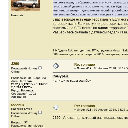
не смогу вернуть обратно датчик.попусту расход...а
электронный дизель насос.даже незнаю как будет ес
или нет..он говорит купим механический простой диз
ненужна.но боюсь если честно.и говорит что это выг
Николай
у вас в городе есть еще Терраканы? Если ест
договориться). Если нету или договориться не
знакомый на СТО менял на одном терракане 
Разберитесь сначала с датчиком педали газа.
БФ Гудрич Т/А, кенгурятник, ПТФ, пружины Nissan Saf
300, новый двигатель февраль 2014г, генератор жив
J290
Re: топливо
«
Ответ #17 :
06 Апреля 2018, 08:19:5
Познавший Истину
Offline
Самурай
,
Расположение: Воронеж
напишите коды ошибок
Авто:
Terracan
2002,2.5,EST БЫЛ. НМПС
2,5 2013 ЕСТЬ
Город:
Воронеж
Сообщений: 1292
Александр
fedchuk
Re: топливо
Партнер Клуба
«
Ответ #18 :
06 Апреля 2018, 23:27:1
Познавший Истину
Offline
J290
, Александр, который раз поражаюсь тв
Возраст: 57
Расположение: Москва