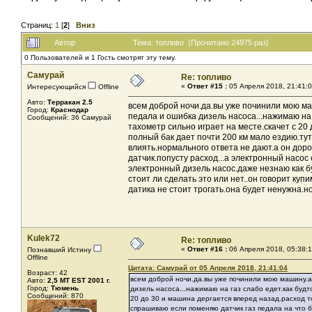
Страниц:
1
[
2
]
Вниз
Автор
Тема: топливо (Прочитано 24975 раз)
0 Пользователей и 1 Гость смотрят эту тему.
Самурай
Re: топливо
«
Ответ #15 :
05 Апреля 2018, 21:41:0
Интересующийся
Offline
Авто:
Терракан 2.5
всем доброй ночи.да.вы уже починили мою маши
Город:
Краснодар
педала и ошибка дизель насоса...нажимаю на 
Сообщений: 36 Самурай
тахометр сильно играет на месте.скачет с 2
полный бак дает почти 200 км мало ездию.ту
влиять.нормального ответа не дают.а он доро
датчик.попусту расход...а электронный насос 
электронный дизель насос.даже незнаю как б
стоит ли сделать это или нет..он говорит ку
датика не стоит трогать.она будет ненужна.но
Kulek72
Re: топливо
«
Ответ #16 :
06 Апреля 2018, 05:38:1
Познавший Истину
Offline
Цитата: Самурай от 05 Апреля 2018, 21:41:04
Возраст: 42
всем доброй ночи.да.вы уже починили мою машину.а я
Авто:
2,5 МТ EST 2001 г.
Город:
Тюмень
дизель насоса...нажимаю на газ слабо едет.как будт
Сообщений: 870
20 до 30 и машина дергается вперед назад.расход т
спрашиваю если поменяю датчик газ педала на что б