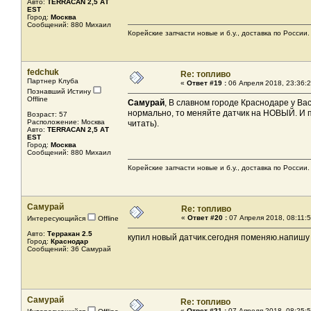
Авто:
TERRACAN 2,5 АТ
EST
Город:
Москва
Сообщений: 880 Михаил
Корейские запчасти новые и б.у., доставка по России. 
fedchuk
Re: топливо
Партнер Клуба
«
Ответ #19 :
06 Апреля 2018, 23:36:2
Познавший Истину
Offline
Самурай
, В славном городе Краснодаре у Вас
нормально, то меняйте датчик на НОВЫЙ. И 
Возраст: 57
Расположение: Москва
читать).
Авто:
TERRACAN 2,5 АТ
EST
Город:
Москва
Сообщений: 880 Михаил
Корейские запчасти новые и б.у., доставка по России. 
Самурай
Re: топливо
«
Ответ #20 :
07 Апреля 2018, 08:11:5
Интересующийся
Offline
Авто:
Терракан 2.5
купил новый датчик.сегодня поменяю.напишу
Город:
Краснодар
Сообщений: 36 Самурай
Самурай
Re: топливо
«
Ответ #21 :
07 Апреля 2018, 08:25:5