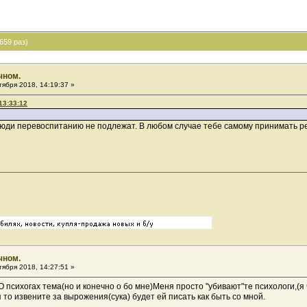
659 раз)
чном.
ября 2018, 14:19:37 »
13:33:12
 люди перевоспитанию не подлежат. В любом случае тебе самому принимать ре
чном.
ября 2018, 14:27:51 »
психогах тема(но и конечно о бо мне)Меня просто "убивают"те психологи,(я
 то извените за вырожения(сука) будет ей писать как быть со мной.