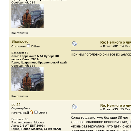
Сообщений: 584
Константин
Sharipovo
Re: Немного о ли
«
Ответ #32 :
24 Сент
Старожил
Offline
Возраст: 53
Причем поголовно они все из Белор
Авто:
Терракан 2.5.AT.СуперTOD
кнопка Льва. 2001г.
Город:
Шарыпово Красноярский край
Сообщений: 584
Константин
pei44
Re: Немного о ли
Одноклубник
«
Ответ #33 :
25 Сент
Начитанный
Offline
Когда то давно, уже больше 38 лет
Возраст: 68
хреново, сплошное непонимание, на
Расположение: Москва
Авто:
2,9 АТ EST 2005г.
жизнь развернулась , что дети оказ
Город:
Новая Москва, 44 км МКАД
направлении, переходили в разряд 