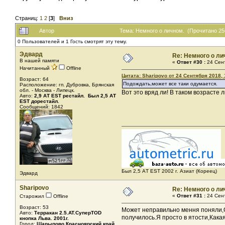
Страниц:
1
2
[
3
]
Вниз
Автор
Тема: Немного о личном. (Прочитано 25
0 Пользователей и 1 Гость смотрят эту тему.
Эдвард
Re: Немного о ли
В нашей памяти
«
Ответ #30 :
24 Сент
Начитанный
Offline
Цитата: Sharipovo от 24 Сентября 2018, 
Возраст: 64
Подождать,может все таки одумается.
Расположение: гп. Дубровка, Брянская
обл. - Москва - Липецк.
Вот это вряд ли! В таком возрасте
Авто:
2,9 АТ EST рестайл. Был 2,5 АТ
ЕST дорестайл.
Сообщений: 1842
Был 2,5 AТ EST 2002 г. Азиат (Кореец)
Эдвард
Sharipovo
Re: Немного о ли
«
Ответ #31 :
24 Сент
Старожил
Offline
Возраст: 53
Может неправильно мення поняли,О 
Авто:
Терракан 2.5.AT.СуперTOD
получилось.Я просто в ятости,Какая
кнопка Льва. 2001г.
Город:
Шарыпово Красноярский край