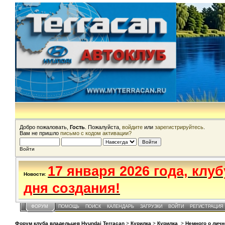
Добро пожаловать,
Гость
. Пожалуйста,
войдите
или
зарегистрируйтесь
.
Вам не пришло
письмо с кодом активации?
Войти
17 января 2026 года, клу
Новости
:
дня создания!
ФОРУМ
ПОМОЩЬ
ПОИСК
КАЛЕНДАРЬ
ЗАГРУЗКИ
ВОЙТИ
РЕГИСТРАЦИЯ
Форум клуба владельцев Hyundai Terracan
>
Курилка
>
Курилка
>
Немного о личн