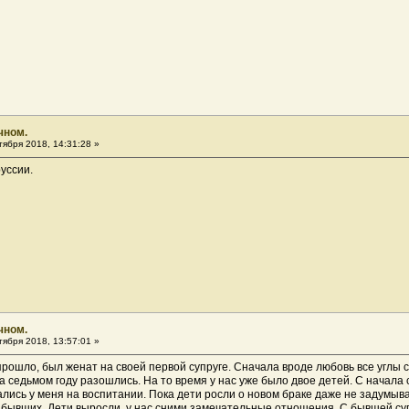
чном.
ября 2018, 14:31:28 »
уссии.
чном.
ября 2018, 13:57:01 »
 прошло, был женат на своей первой супруге. Сначала вроде любовь все углы 
 седьмом году разошлись. На то время у нас уже было двое детей. С начала 
ались у меня на воспитании. Пока дети росли о новом браке даже не задумыва
бывших. Дети выросли, у нас сними замечательные отношения. С бывшей супр