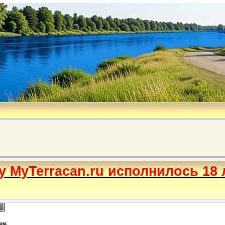
бу MyTerracan.ru исполнилось 18 
ом.