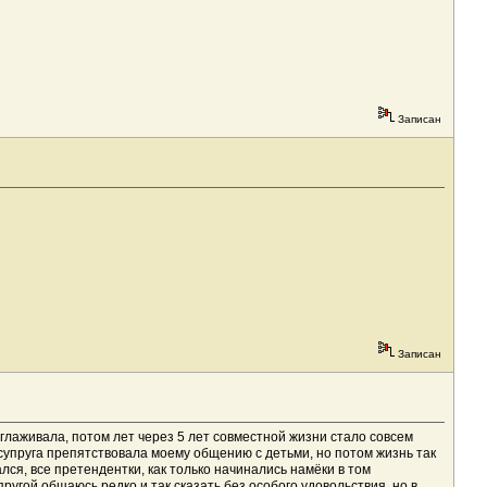
Записан
Записан
сглаживала, потом лет через 5 лет совместной жизни стало совсем
супруга препятствовала моему общению с детьми, но потом жизнь так
лся, все претендентки, как только начинались намёки в том
угой общаюсь редко и так сказать без особого удовольствия, но в