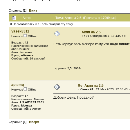
Страниц: [
1
]
Вниз
Автор
Тема: Акпп на 2.5 (Прочитано 17999 раз)
0 Пользователей и 1 Гость смотрят эту тему.
Vasek8311
Акпп на 2.5
«
:
01 Октября 2017, 19:43:27 »
Новичок
Offline
Возраст: 42
Есть корпус весь в сборе кому что надо пишит
Расположение: калужская
обл Обнинск
Авто:
terracan
Город:
обнинск
Сообщений: 19 василий
терракан 2,5 2001г
aptemq
Re: Акпп на 2.5
«
Ответ #1 :
21 Мая 2023, 12:38:43 
Новичок
Offline
Возраст: 47
Добрый день. Продано?
Расположение: Москва
Авто:
2.5 A/T EST 2001
Город:
Москва
Сообщений: 2 Артём
Страниц: [
1
]
Вверх