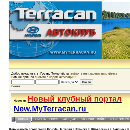
Добро пожаловать,
Гость
. Пожалуйста,
войдите
или
зарегистрируйтесь
.
Вам не пришло
письмо с кодом активации?
Войти
Новый клубный портал
Новости
:
New.MyTerracan.ru
ФОРУМ
ПОМОЩЬ
ПОИСК
КАЛЕНДАРЬ
ЗАГРУЗКИ
ВОЙТИ
РЕГИСТРАЦИЯ
Форум клуба владельцев Hyundai Terracan
>
Курилка
>
Объявления
>
Акпп на 2.5