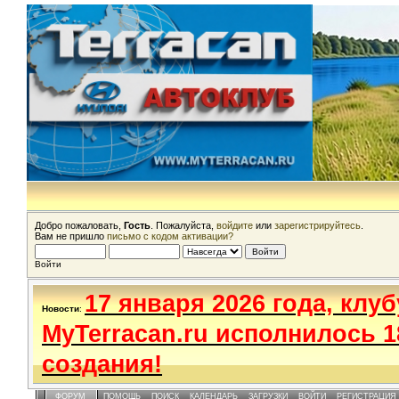
Добро пожаловать,
Гость
. Пожалуйста,
войдите
или
зарегистрируйтесь
.
Вам не пришло
письмо с кодом активации?
Войти
17 января 2026 года, клуб
Новости
:
MyTerracan.ru исполнилось 1
создания!
ФОРУМ
ПОМОЩЬ
ПОИСК
КАЛЕНДАРЬ
ЗАГРУЗКИ
ВОЙТИ
РЕГИСТРАЦИЯ