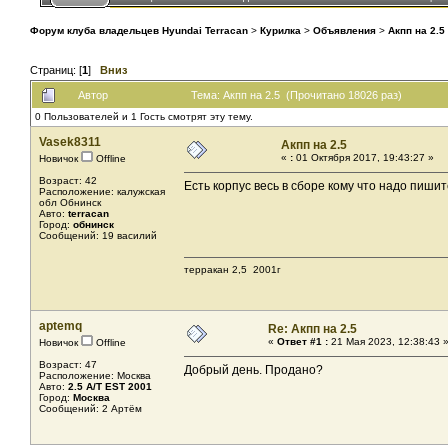
Форум клуба владельцев Hyundai Terracan
>
Курилка
>
Объявления
>
Акпп на 2.5
Страниц: [
1
]
Вниз
Автор
Тема: Акпп на 2.5 (Прочитано 18026 раз)
0 Пользователей и 1 Гость смотрят эту тему.
Vasek8311
Акпп на 2.5
«
:
01 Октября 2017, 19:43:27 »
Новичок
Offline
Возраст: 42
Есть корпус весь в сборе кому что надо пишит
Расположение: калужская
обл Обнинск
Авто:
terracan
Город:
обнинск
Сообщений: 19 василий
терракан 2,5 2001г
aptemq
Re: Акпп на 2.5
«
Ответ #1 :
21 Мая 2023, 12:38:43 
Новичок
Offline
Возраст: 47
Добрый день. Продано?
Расположение: Москва
Авто:
2.5 A/T EST 2001
Город:
Москва
Сообщений: 2 Артём