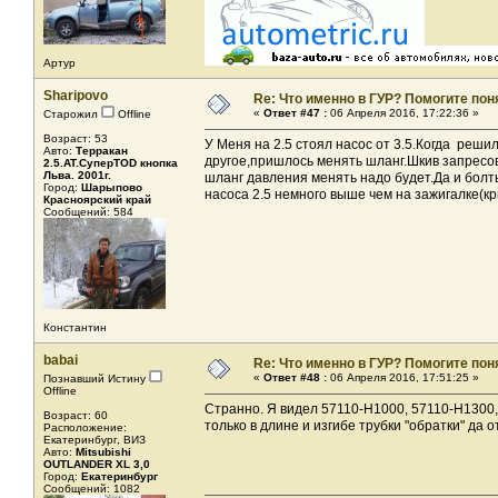
Артур
Sharipovo
Re: Что именно в ГУР? Помогите поня
«
Ответ #47 :
06 Апреля 2016, 17:22:36 »
Старожил
Offline
Возраст: 53
У Меня на 2.5 стоял насос от 3.5.Когда реши
Авто:
Терракан
другое,пришлось менять шланг.Шкив запресов
2.5.AT.СуперTOD кнопка
Льва. 2001г.
шланг давления менять надо будет.Да и бол
Город:
Шарыпово
насоса 2.5 немного выше чем на зажигалке(к
Красноярский край
Сообщений: 584
Константин
babai
Re: Что именно в ГУР? Помогите поня
«
Ответ #48 :
06 Апреля 2016, 17:51:25 »
Познавший Истину
Offline
Странно. Я видел 57110-H1000, 57110-H1300,
Возраст: 60
только в длине и изгибе трубки "обратки" да
Расположение:
Екатеринбург, ВИЗ
Авто:
Mitsubishi
OUTLANDER XL 3,0
Город:
Екатеринбург
Сообщений: 1082