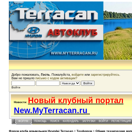
Добро пожаловать,
Гость
. Пожалуйста,
войдите
или
зарегистрируйтесь
.
Вам не пришло
письмо с кодом активации?
Войти
Новый клубный портал
Новости
:
New.MyTerracan.ru
ФОРУМ
ПОМОЩЬ
ПОИСК
КАЛЕНДАРЬ
ЗАГРУЗКИ
ВОЙТИ
РЕГИСТРАЦИЯ
Форум клуба владельцев Hyundai Terracan
>
Техфорум
>
Общие технические во