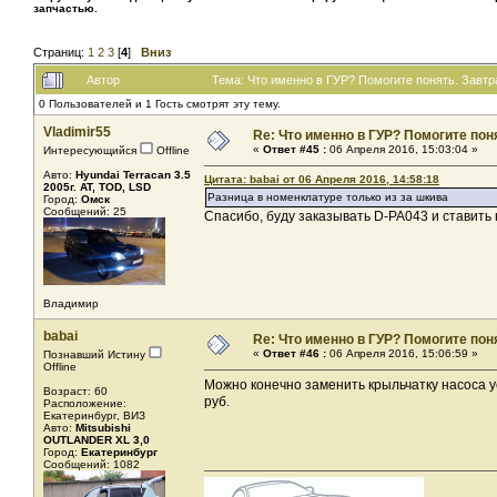
запчастью.
Страниц:
1
2
3
[
4
]
Вниз
Автор
Тема: Что именно в ГУР? Помогите понять. Завтр
0 Пользователей и 1 Гость смотрят эту тему.
Vladimir55
Re: Что именно в ГУР? Помогите поня
«
Ответ #45 :
06 Апреля 2016, 15:03:04 »
Интересующийся
Offline
Авто:
Hyundai Terracan 3.5
Цитата: babai от 06 Апреля 2016, 14:58:18
2005г. AT, TOD, LSD
Разница в номенклатуре только из за шкива
Город:
Омск
Сообщений: 25
Спасибо, буду заказывать D-PA043 и ставить 
Владимир
babai
Re: Что именно в ГУР? Помогите поня
«
Ответ #46 :
06 Апреля 2016, 15:06:59 »
Познавший Истину
Offline
Можно конечно заменить крыльчатку насоса у
Возраст: 60
руб.
Расположение:
Екатеринбург, ВИЗ
Авто:
Mitsubishi
OUTLANDER XL 3,0
Город:
Екатеринбург
Сообщений: 1082