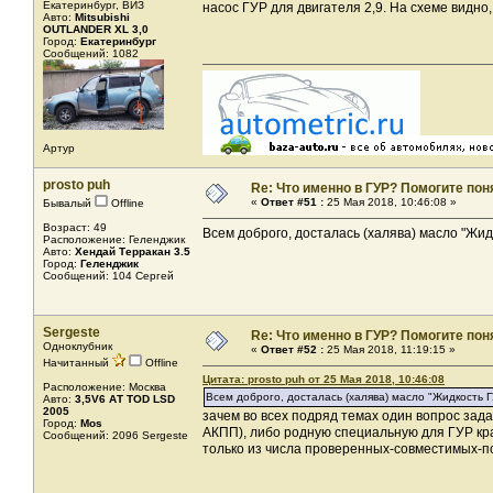
Екатеринбург, ВИЗ
насос ГУР для двигателя 2,9. На схеме видно, 
Авто:
Mitsubishi
OUTLANDER XL 3,0
Город:
Екатеринбург
Сообщений: 1082
Артур
prosto puh
Re: Что именно в ГУР? Помогите поня
«
Ответ #51 :
25 Мая 2018, 10:46:08 »
Бывалый
Offline
Возраст: 49
Всем доброго, досталась (халява) масло "Жи
Расположение: Геленджик
Авто:
Хендай Терракан 3.5
Город:
Геленджик
Сообщений: 104 Сергей
Sergeste
Re: Что именно в ГУР? Помогите поня
Одноклубник
«
Ответ #52 :
25 Мая 2018, 11:19:15 »
Начитанный
Offline
Цитата: prosto puh от 25 Мая 2018, 10:46:08
Расположение: Москва
Всем доброго, досталась (халява) масло "Жидкость 
Авто:
3,5V6 АТ TOD LSD
2005
зачем во всех подряд темах один вопрос задае
Город:
Mos
АКПП), либо родную специальную для ГУР кра
Сообщений: 2096 Sergeste
только из числа проверенных-совместимых-по