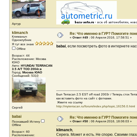
Артур
klimanch
Re: Что именно в ГУР? Помогите поня
Климаныч
«
Ответ #49 :
06 Апреля 2016, 17:58:51 »
Одноклубник
Я тут все знаю
babai
, если посмотреть фото в интернете насо
Offline
Возраст: 44
Расположение: Москва
ЮАО
Авто:
HYUNDAI TERRACAN
3.5 A/T TOD 2004г.в
Город:
Москва ЮАО
Сообщений: 5310
Был Terracan 2.5 EST off road 2003г / Теперь сток Ter
как вставить фото на сайт с фотками.
Жмите на ссылку
http://myterracan.ru/forum/index.php/topic,16156.0.html
Сергей
babai
Re: Что именно в ГУР? Помогите поня
«
Ответ #50 :
06 Апреля 2016, 18:06:03 »
Познавший Истину
Offline
klimanch
,
Возраст: 60
Серега. Может и есть. Не спорю. Своими глаз
Расположение: