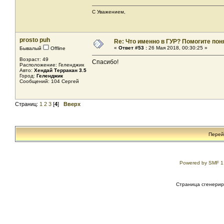
С Уважением,
prosto puh
Re: Что именно в ГУР? Помогите поня
«
Ответ #53 :
26 Мая 2018, 00:30:25 »
Бывалый
Offline
Возраст: 49
Спасибо!
Расположение: Геленджик
Авто:
Хендай Терракан 3.5
Город:
Геленджик
Сообщений: 104 Сергей
Страниц:
1
2
3
[
4
]
Вверх
Перей
Powered by SMF 1
Страница сгенериро