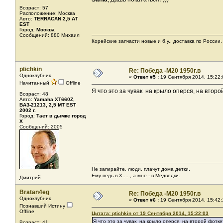
Возраст: 57
Расположение: Москва
Авто:
TERRACAN 2,5 АТ
EST
Город:
Москва
Сообщений: 880 Михаил
Корейские запчасти новые и б.у., доставка по России. 
ptichkin
Re: Победа -М20 1950г.в
Одноклубник
«
Ответ #5 :
19 Сентября 2014, 15:22:
Начитанный
Offline
Я что это за чувак на крыло оперся, на второ
Возраст: 48
Авто:
Yamaha XT660Z,
ВАЗ-21213, 2,5 МТ EST
2002 г.
Город:
Тает в дымке город
Х
Сообщений: 2005
Не запирайте, люди, плачут дома детки,
Ему ведь в Х....., а мне - в Медведки.
Дмитрий
Bratan4eg
Re: Победа -М20 1950г.в
Одноклубник
«
Ответ #6 :
19 Сентября 2014, 15:42:
Познавший Истину
Offline
Цитата: ptichkin от 19 Сентября 2014, 15:22:03
Я что это за чувак на крыло оперся, на второй фотке
Возраст: 41