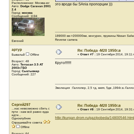
Расположение: Москва-юг
это вроде бы SAnia пропорции )))
Авто:
Dodge Caravan 2001
2.4
Город:
москва
Сообщений: 1194
189000 км->200000км, кенгурин, пружины Nissan Safar
Reverse camera
Евгений
артур
Re: Победа -М20 1950г.в
«
Ответ #7 :
19 Сентября 2014, 19:11:
Бывалый
Offline
Возраст: 48
Круто!!!!!!!
Авто:
Terracan 3.5 AT
2003г.ГБО
Город:
Сыктывкар
Сообщений: 227
Эволюция :Галлопер, 2,5 тд, мкпп, 5дв ,1994г.в.-Галлоп
Сергей297
Re: Победа -М20 1950г.в
...нас невозможно сбить с
«
Ответ #8 :
19 Сентября 2014, 19:31:
пути - нам всё равно куда
идти...
http://kurgan.drom.ru/gaz/pobeda/14800546.htm
Одноклубник
Спрашивайте совета
Offline
Возраст: 64