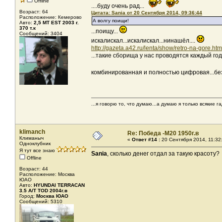
Offline
....буду очень рад...
Возраст: 64
Цитата: Sania от 20 Сентября 2014, 09:36:44
Расположение: Кемерово
А волгу поищи!
Авто:
2,5 МТ EST 2003 г.
370 т.к
...поищу...
Сообщений: 3404
искалискал...искалискал...нинашёл....
http://gazeta.a42.ru/lenta/show/retro-na-gore.htm
...такие сборища у нас проводятся каждый год
комбинированная и полностью цифровая...без 
...я говорю то, что думаю...а думаю я только всякие га
klimanch
Re: Победа -М20 1950г.в
Климаныч
«
Ответ #14 :
20 Сентября 2014, 11:32
Одноклубник
Я тут все знаю
Sania
, сколько денег отдал за такую красоту?
Offline
Возраст: 44
Расположение: Москва
ЮАО
Авто:
HYUNDAI TERRACAN
3.5 A/T TOD 2004г.в
Город:
Москва ЮАО
Сообщений: 5310