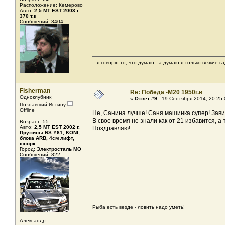
Расположение: Кемерово
Авто:
2,5 МТ EST 2003 г.
370 т.к
Сообщений: 3404
...я говорю то, что думаю...а думаю я только всякие га
Fisherman
Re: Победа -М20 1950г.в
Одноклубник
«
Ответ #9 :
19 Сентября 2014, 20:25:
Познавший Истину
Offline
Не, Санина лучше! Саня машинка супер! Зави
В свое время не знали как от 21 избавится, а 
Возраст: 55
Авто:
2,5 MT EST 2002 г.
Поздравляю!
Пружины NS Y61, KONI,
блока ARB, 4см лифт,
шнорк.
Город:
Электросталь МО
Сообщений: 822
Рыба есть везде - ловить надо уметь!
Александр