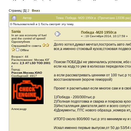
Страниц: [
1
]
2
Вниз
Автор
Тема: Победа -М20 1950г.в (Прочитано 13336 раз
0 Пользователей и 1 Гость смотрят эту тему.
Sania
Победа -М20 1950г.в
In an ass economy of fuel
«
:
19 Сентября 2014, 10:17:59 »
and the control of speed!
Одноклубник
Долго хотел,думал мечтал,построить авто либ
Спрашивайте совета
все,а именно стоковый кузов,стоковая подвеск
Offline
Возраст: 44
Расположение: Москва ЮГ
Поиски ПОБЕДЫ не увенчались успехом, ибо най
Авто:
2,5 АТ LSD TOD 2001
если на ходу,то уже в колхозах переделок ст
г.
Город:
Россия.Москва.ЮАО
а если рассматривать ценники от 100 тыс.р 
Сообщений: 4917
восстановления (короче геморрой)
Проект я расчитывал если многое сам и в сво
1)Победа - 200/300тыс.р
2)Полная подготовка и сварка и покраска кузо
3)Инсталляция двигателя,акпп и всего сопутст
Александр
4)Документы, ПТС нового образца ,номера итд
ИТОГО около 800/900 тыс.р это минимум ну и 
Искал именно первые выпуски,от 50 до 53/54 