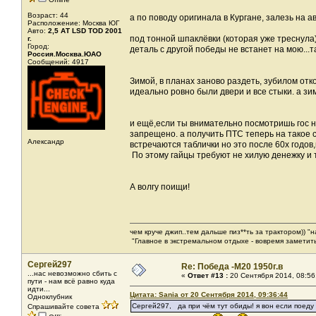
Возраст: 44
а по поводу оригинала в Кургане, залезь на а
Расположение: Москва ЮГ
Авто:
2,5 АТ LSD TOD 2001
под тонной шпаклёвки (которая уже треснула)
г.
Город:
деталь с другой победы не встанет на мою...т
Россия.Москва.ЮАО
Сообщений: 4917
Зимой, в планах заново раздеть, зубилом отк
идеально ровно были двери и все стыки. а з
и ещё,если ты внимательно посмотришь гос н
запрещено. а получить ПТС теперь на такое ст
Александр
встречаются таблички но это после 60х годов,
По этому гайцы требуют не хилую денежку и 
А волгу поищи!
чем круче джип..тем дальше пиз**ть за трактором)) "
"Главное в экстремальном отдыхе - вовремя заметить
Сергей297
Re: Победа -М20 1950г.в
...нас невозможно сбить с
«
Ответ #13 :
20 Сентября 2014, 08:56
пути - нам всё равно куда
идти...
Цитата: Sania от 20 Сентября 2014, 09:36:44
Одноклубник
Сергей297, да при чём тут обиды! я вон если поеду 
Спрашивайте совета