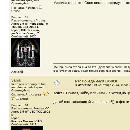
не только трендеть.
Машина красотка. Саня немного завидую, тоже
Одноклубник
Познавший Истину
Offline
Возраст: 41
Расположение: г.Рязань
Авто:
2,9 АТ переделан с
TOD на EST 2003 г.
Город:
РФ г.Рязань,
ул.Боголюбова д.7
Сообщений: 1035
150 hp. было стало 194 по стенду после чиповки. Не
Все будет хорошо, надо только верить в себя!!! Ран
Алексей
Sania
Re: Победа -М20 1950г.в
In an ass economy of fuel
«
Ответ #2 :
19 Сентября 2014, 10:36:
and the control of speed!
Одноклубник
Astral
, Привет, Чайку или ЗИМ и я хотел,но ц
Спрашивайте совета
Offline
давай восстанавливай и не ленись!)) а фотк
Возраст: 44
Расположение: Москва ЮГ
Авто:
2,5 АТ LSD TOD 2001
г.
Город:
Россия.Москва.ЮАО
Сообщений: 4917