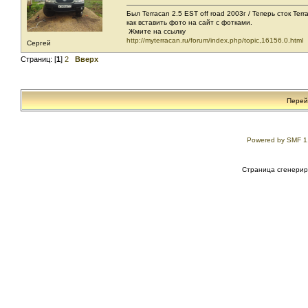
Был Terracan 2.5 EST off road 2003г / Теперь сток Ter
как вставить фото на сайт с фотками.
Жмите на ссылку
http://myterracan.ru/forum/index.php/topic,16156.0.html
Сергей
Страниц: [
1
]
2
Вверх
Перей
Powered by SMF 1
Страница сгенериро