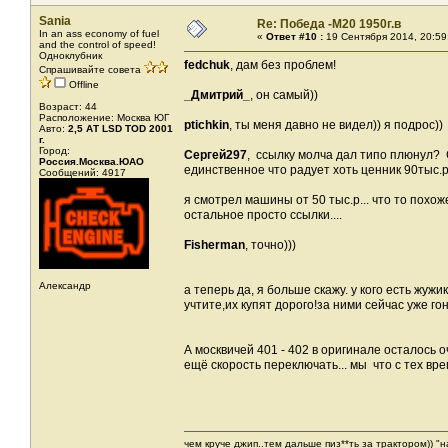
Sania
Re: Победа -М20 1950г.в
In an ass economy of fuel
«
Ответ #10 :
19 Сентября 2014, 20:59
and the control of speed!
Одноклубник
fedchuk
, дам без проблем!
Спрашивайте совета
Offline
_Дмитрий_
, он самый))
Возраст: 44
Расположение: Москва ЮГ
ptichkin
, ты меня давно не видел)) я подрос))
Авто:
2,5 АТ LSD TOD 2001
г.
Город:
Сергей297
, ссылку молча дал типо плюнул? 
Россия.Москва.ЮАО
единственное что радует хоть ценник 90тыс.р.
Сообщений: 4917
я смотрел машины от 50 тыс.р... что то похо
остальное просто ссылки....
Fisherman
, точно)))
Александр
а теперь да, я больше скажу. у кого есть жу
учтите,их купят дорого!за ними сейчас уже гон
А москвичей 401 - 402 в оригинале осталось 
ещё скорость переключать... мы что с тех вре
чем круче джип..тем дальше пиз**ть за трактором)) "