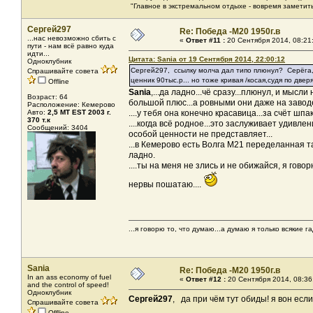
"Главное в экстремальном отдыхе - вовремя заметить
Сергей297
Re: Победа -М20 1950г.в
...нас невозможно сбить с
«
Ответ #11 :
20 Сентября 2014, 08:21
пути - нам всё равно куда
идти...
Цитата: Sania от 19 Сентября 2014, 22:00:12
Одноклубник
Сергей297, ссылку молча дал типо плюнул? Серёга, 
Спрашивайте совета
ценник 90тыс.р... но тоже кривая /косая,судя по двер
Offline
Sania
,...да ладно...чё сразу...плюнул, и мысл
Возраст: 64
большой плюс...а ровными они даже на заводе
Расположение: Кемерово
Авто:
2,5 МТ EST 2003 г.
....у тебя она конечно красавица...за счёт шпак
370 т.к
....когда всё родное...это заслуживает удивле
Сообщений: 3404
особой ценности не представляет...
...в Кемерово есть Волга М21 переделанная так
ладно.
....ты на меня не злись и не обижайся, я говор
нервы пошатаю....
...я говорю то, что думаю...а думаю я только всякие га
Sania
Re: Победа -М20 1950г.в
In an ass economy of fuel
«
Ответ #12 :
20 Сентября 2014, 08:36
and the control of speed!
Одноклубник
Сергей297
, да при чём тут обиды! я вон есл
Спрашивайте совета
Offline