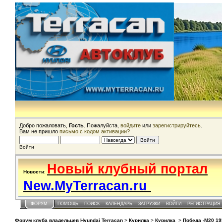
Добро пожаловать,
Гость
. Пожалуйста,
войдите
или
зарегистрируйтесь
.
Вам не пришло
письмо с кодом активации?
Войти
Новый клубный портал
Новости
:
New.MyTerracan.ru
ФОРУМ
ПОМОЩЬ
ПОИСК
КАЛЕНДАРЬ
ЗАГРУЗКИ
ВОЙТИ
РЕГИСТРАЦИЯ
Форум клуба владельцев Hyundai Terracan
>
Курилка
>
Курилка
>
Победа -М20 19