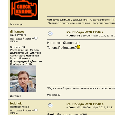
чем круче джип..тем дальше пиз**ть за трактором)) "
"Главное в экстремальном отдыхе - вовремя заметить
Александр
di_karpov
Re: Победа -М20 1950г.в
Одноклубник
«
Ответ #3 :
19 Сентября 2014, 11:33:
Познавший Истину
Offline
Интересный аппарат!
Возраст: 33
Теперь Победавод?
Расположение: Москва -
Долгопрудный - Дмитров
Авто:
Часто меняются
Город:
Москва -
Долгопрудный - Дмитров
Сообщений: 1307
"Идти к своей цели, не останавливаясь ни перед как
#di_karpov
Дмитрий
fedchuk
Re: Победа -М20 1950г.в
Партнер Клуба
«
Ответ #4 :
19 Сентября 2014, 12:31:
Познавший Истину
Offline
Sania
, Дашь покататься?)))