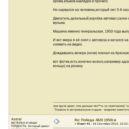
хрома.клыков.накладок и прочего.
Но нарвался на человека,который лет 5-6 наз
Двигатель дизельный,коробка автомат,салон
музыка.
Машина именно генеральская, 1950 года вып
И вот вчера я её снял с автовоза и катался н
снимать на видео.
Дождавшись вечера (ночи) поехал на Красную
вот фотки,есть конечно колхоз,например адс
кольцо) на резину.
чем круче джип..тем дальше пиз**ть за трактором)) "
"Главное в экстремальном отдыхе - вовремя заметить
Astral
Re: Победа -М20 1950г.в
ВЕТЕРАН И НАША
«
Ответ #1 :
19 Сентября 2014, 10:33:
ГОРДОСТЬ. Который умеет