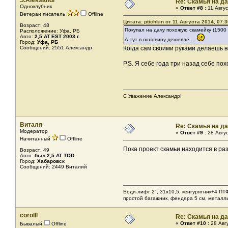
S.Aleksandr
Re: Скамья на д
Одноклубник
«
Ответ #8 :
11 Авгус
Ветеран писатель
Offline
Цитата: ptichkin от 11 Августа 2014, 07:3
Возраст: 48
Покупал на дачу похожую скамейку (1500
Расположение: Уфа, РБ
Авто:
2,5 AT EST 2003 г.
А тут в половину дешевле....
Город:
Уфа, РБ
Сообщений: 2551 Александр
Когда сам своими руками делаешь в
P.S. Я себе года три назад себе пох
С Уважение Александр!
Виталя
Re: Скамья на д
Модератор
«
Ответ #9 :
28 Авгус
Начитанный
Offline
Пока проект скамьи находится в ра
Возраст: 49
Авто:
был 2,5 AT TOD
Город:
Хабаровск
Сообщений: 2449 Виталий
Боди-лифт 2", 31х10,5, кенгурятник+4 ПТ
простой багажник, фендера 5 см, металл
corolll
Re: Скамья на д
«
Ответ #10 :
28 Авгу
Бывалый
Offline