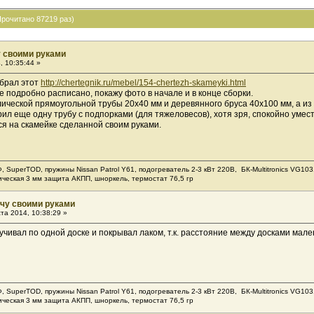
рочитано 87219 раз)
у своими руками
, 10:35:44 »
ыбрал этот
http://chertegnik.ru/mebel/154-chertezh-skameyki.html
все подробно расписано, покажу фото в начале и в конце сборки.
лической прямоугольной трубы 20х40 мм и деревянного бруса 40х100 мм, а из 
л еще одну трубу с подпорками (для тяжеловесов), хотя зря, спокойно умес
ся на скамейке сделанной своим руками.
Ф, SuperTOD, пружины Nissan Patrol Y61, подогреватель 2-3 кВт 220В, БК-Multitronics VG
ическая 3 мм защита АКПП, шноркель, термостат 76,5 гр
ачу своими руками
та 2014, 10:38:29 »
учивал по одной доске и покрывал лаком, т.к. расстояние между досками мале
Ф, SuperTOD, пружины Nissan Patrol Y61, подогреватель 2-3 кВт 220В, БК-Multitronics VG
ическая 3 мм защита АКПП, шноркель, термостат 76,5 гр