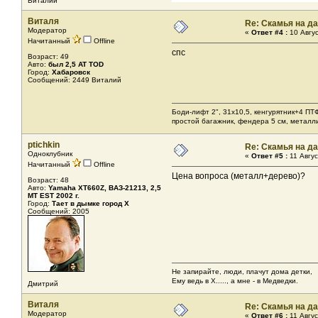
Виталий
Виталя
Re: Скамья на д
Модератор
«
Ответ #4 :
10 Авгус
Начитанный
Offline
спс
Возраст: 49
Авто:
был 2,5 AT TOD
Город:
Хабаровск
Сообщений: 2449 Виталий
Боди-лифт 2", 31х10,5, кенгурятник+4 ПТ
простой багажник, фендера 5 см, металл
ptichkin
Re: Скамья на д
Одноклубник
«
Ответ #5 :
11 Авгус
Начитанный
Offline
Цена вопроса (металл+дерево)?
Возраст: 48
Авто:
Yamaha XT660Z, ВАЗ-21213, 2,5
МТ EST 2002 г.
Город:
Тает в дымке город Х
Сообщений: 2005
Не запирайте, люди, плачут дома детки,
Ему ведь в Х....., а мне - в Медведки.
Дмитрий
Виталя
Re: Скамья на д
Модератор
«
Ответ #6 :
11 Авгус