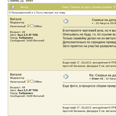
Страниц: [
1
]
Вниз
Автор
Тема: Скамья на дачу своими руками (П
0 Пользователей и 1 Гость смотрят эту тему.
Виталя
Скамья на дач
Модератор
«
:
10 Августа 2014
Начитанный
Offline
В интернете чертежей куча, но я в
Возраст: 49
Описывать не буду, т.к. по ссылке 
Авто:
был 2,5 AT TOD
Город:
Хабаровск
Только скамейку делал не из метал
Сообщений: 2449 Виталий
Дополнительно по середине привари
Зато приятно на участке развалить
Боди-лифт 2", 31х10,5, кенгурятник+4 ПТ
простой багажник, фендера 5 см, металл
Виталя
Re: Скамья на д
Модератор
«
Ответ #1 :
10 Авгус
Начитанный
Offline
Еще фото, в процессе сборки прикр
Возраст: 49
Авто:
был 2,5 AT TOD
Город:
Хабаровск
Сообщений: 2449 Виталий
Боди-лифт 2", 31х10,5, кенгурятник+4 ПТ
простой багажник, фендера 5 см, металл