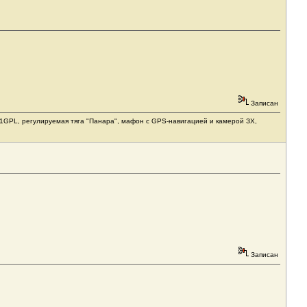
Записан
1031GPL, регулируемая тяга "Панара", мафон с GPS-навигацией и камерой ЗХ,
Записан