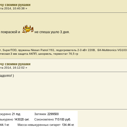
ачу своими руками
та 2014, 10:40:38 »
с покраской и
не спеша ушло 3 дня.
Ф, SuperTOD, пружины Nissan Patrol Y61, подогреватель 2-3 кВт 220В, БК-Multitronics VG
ическая 3 мм защита АКПП, шноркель, термостат 76,5 гр
ачу своими руками
та 2014, 16:12:02 »
адолго! )