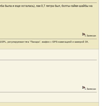
руба была и еще осталась), лак 0,7 литра был, болты-гайки-шайбы на
Записан
1031GPL, регулируемая тяга "Панара", мафон с GPS-навигацией и камерой ЗХ,
Записан