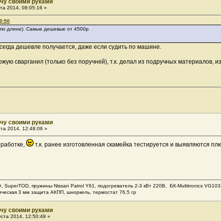
ачу своими руками
та 2014, 08:05:16 »
0:50
 по длине). Самые дешевые от 4500р
сегда дешевле получается, даже если судить по машине.
ожую сварганил (только без поручней), т.к. делал из подручных материалов, из
ачу своими руками
та 2014, 12:48:06 »
зработке,
т.к. ранее изготовленная скамейка тестируется и выявляются п
Ф, SuperTOD, пружины Nissan Patrol Y61, подогреватель 2-3 кВт 220В, БК-Multitronics VG
ическая 3 мм защита АКПП, шноркель, термостат 76,5 гр
ачу своими руками
ста 2014, 12:50:49 »