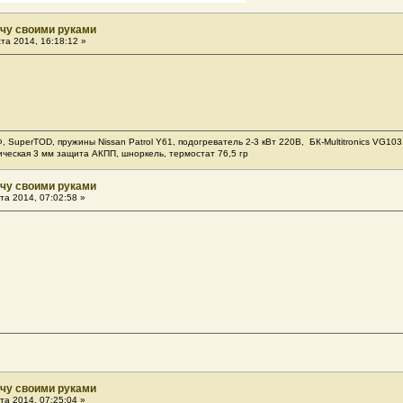
ачу своими руками
та 2014, 16:18:12 »
Ф, SuperTOD, пружины Nissan Patrol Y61, подогреватель 2-3 кВт 220В, БК-Multitronics VG
ическая 3 мм защита АКПП, шноркель, термостат 76,5 гр
ачу своими руками
та 2014, 07:02:58 »
ачу своими руками
та 2014, 07:25:04 »