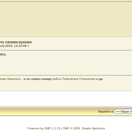
ачу своими руками
ля 2018, 14:10:58 »
ась.
рево Никулино
, а на северо-западе
район Покровское Стрешнево
и др.
Перейти в:
Powered by SMF 1.1.15
|
SMF © 2006, Simple Machines