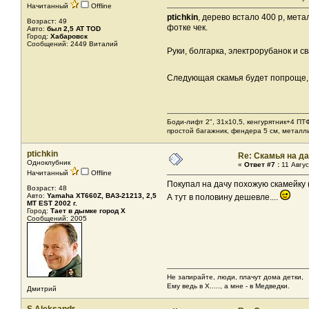
Начитанный
Offline
ptichkin
, дерево встало 400 р, мет
Возраст: 49
фотке чек.
Авто:
был 2,5 AT TOD
Город:
Хабаровск
Сообщений: 2449 Виталий
Руки, болгарка, электрорубанок и с
Следующая скамья будет попроще, 
Боди-лифт 2", 31х10,5, кенгурятник+4 ПТ
простой багажник, фендера 5 см, металл
ptichkin
Re: Скамья на д
Одноклубник
«
Ответ #7 :
11 Авгус
Начитанный
Offline
Покупал на дачу похожую скамейку
Возраст: 48
Авто:
Yamaha XT660Z, ВАЗ-21213, 2,5
А тут в половину дешевле....
МТ EST 2002 г.
Город:
Тает в дымке город Х
Сообщений: 2005
Не запирайте, люди, плачут дома детки,
Ему ведь в Х....., а мне - в Медведки.
Дмитрий