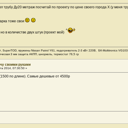
алл трубу Ду20 метраж посчитай по проекту по цене своего города Х (у меня т
варка тоже свои
но в количистве двух штук (проект мой)
Ф, SuperTOD, пружины Nissan Patrol Y61, подогреватель 2-3 кВт 220В, БК-Multitronics VG
ическая 3 мм защита АКПП, шноркель, термостат 76,5 гр
ачу своими руками
та 2014, 07:30:50 »
 (1500 по длине). Самые дешевые от 4500р