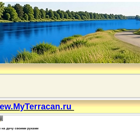
ew.MyTerracan.ru
 на дачу своими руками