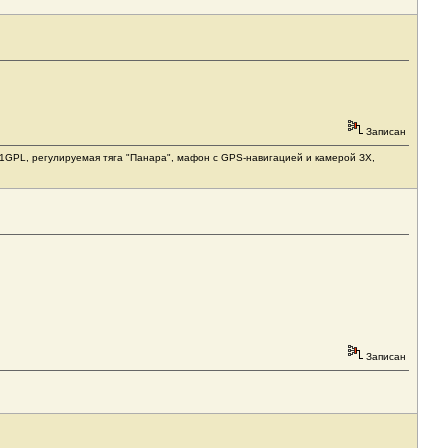
Записан
1031GPL, регулируемая тяга "Панара", мафон с GPS-навигацией и камерой ЗХ,
Записан