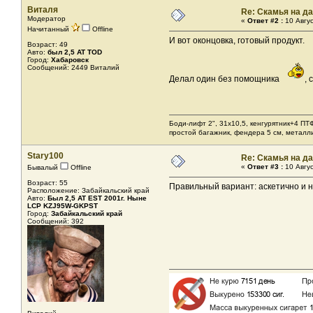
Виталя
Re: Скамья на д
Модератор
«
Ответ #2 :
10 Авгус
Начитанный
Offline
И вот оконцовка, готовый продукт.
Возраст: 49
Авто:
был 2,5 AT TOD
Город:
Хабаровск
Сообщений: 2449 Виталий
Делал один без помощника
, 
Боди-лифт 2", 31х10,5, кенгурятник+4 ПТ
простой багажник, фендера 5 см, металл
Stary100
Re: Скамья на д
«
Ответ #3 :
10 Авгус
Бывалый
Offline
Возраст: 55
Правильный вариант: аскетично и н
Расположение: Забайкальский край
Авто:
Был 2,5 AT EST 2001г. Ныне
LCP KZJ95W-GKPST
Город:
Забайкальский край
Сообщений: 392