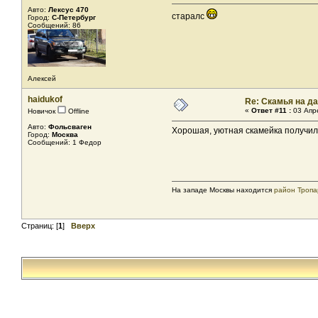
Авто:
Лексус 470
старалс
Город:
С-Петербург
Сообщений: 86
Алексей
haidukof
Re: Скамья на д
«
Ответ #11 :
03 Апре
Новичок
Offline
Авто:
Фольсваген
Хорошая, уютная скамейка получил
Город:
Москва
Сообщений: 1 Федор
На западе Москвы находится
район Тропа
Страниц: [
1
]
Вверх