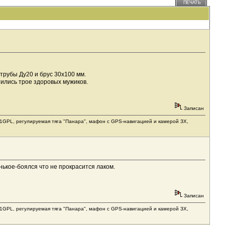
ПЕЧАТЬ
трубы Ду20 и брус 30х100 мм.
тились трое здоровых мужиков.
Записан
1031GPL, регулируемая тяга "Панара", мафон с GPS-навигацией и камерой ЗХ,
нькое-боялся что не прокрасится лаком.
Записан
1031GPL, регулируемая тяга "Панара", мафон с GPS-навигацией и камерой ЗХ,