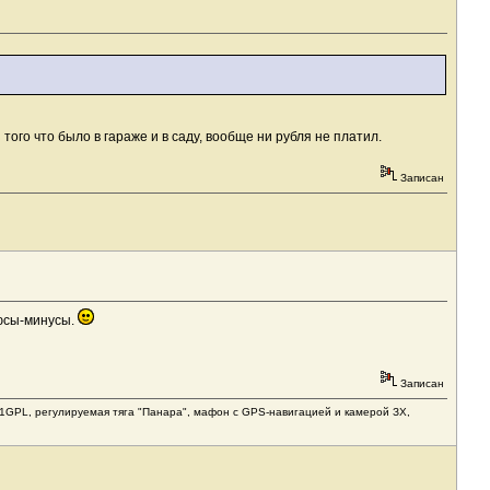
 того что было в гараже и в саду, вообще ни рубля не платил.
Записан
люсы-минусы.
Записан
1031GPL, регулируемая тяга "Панара", мафон с GPS-навигацией и камерой ЗХ,