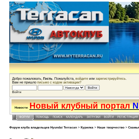
Добро пожаловать,
Гость
. Пожалуйста,
войдите
или
зарегистрируйтесь
.
Вам не пришло
письмо с кодом активации?
Войти
Новый клубный портал
N
Новости
:
ФОРУМ
ПОМОЩЬ
ПОИСК
КАЛЕНДАРЬ
ЗАГРУЗКИ
ВОЙТИ
РЕГИСТРАЦИЯ
Форум клуба владельцев Hyundai Terracan
>
Курилка
>
Наше творчество
>
Скамья