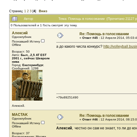
Страниц:
1
2
3
[
4
]
Вниз
Автор
Тема: Помощь в голосовании (Прочитано 21127 р
0 Пользователей и 1 Гость смотрят эту тему.
Алексий
Re: Помощь в голосовании
Одноклубник
«
Ответ #45 :
12 Апреля 2014, 05:03:4
Познавший Истину
Offline
а до какого числа конкурс?
http://volleyball.
Возраст: 50
Авто:
Был...2,5 AT EST
2001 г., сейчас Шевроле
нива
Город:
Екатеринбург.
Сообщений: 1298
+79о89251490
Алексей.
MACTAK
Re: Помощь в голосовании
Одноклубник
«
Ответ #46 :
12 Апреля 2014, 08:15:0
Познавший Истину
Offline
Алексий
, честно он сам не знает, то ли до ко
Возраст: 37
Расположение: Москва,