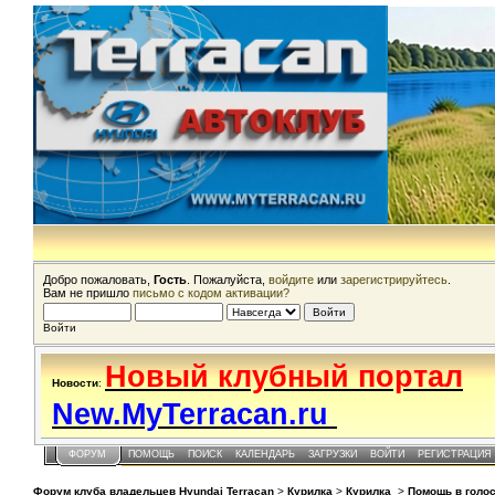
Добро пожаловать,
Гость
. Пожалуйста,
войдите
или
зарегистрируйтесь
.
Вам не пришло
письмо с кодом активации?
Войти
Новый клубный портал
Новости
:
New.MyTerracan.ru
ФОРУМ
ПОМОЩЬ
ПОИСК
КАЛЕНДАРЬ
ЗАГРУЗКИ
ВОЙТИ
РЕГИСТРАЦИЯ
Форум клуба владельцев Hyundai Terracan
>
Курилка
>
Курилка
>
Помощь в голо