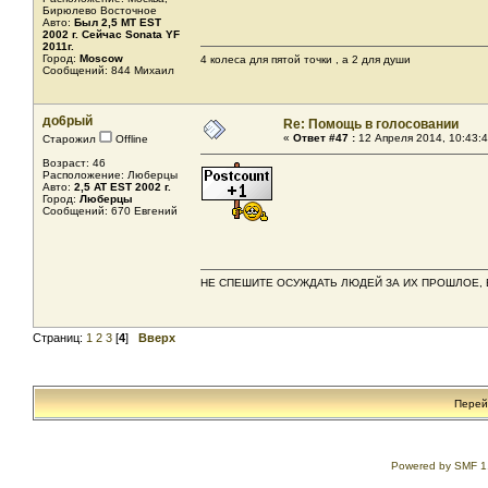
Бирюлево Восточное
Авто:
Был 2,5 MТ EST
2002 г. Сейчас Sonata YF
2011г.
Город:
Moscow
4 колеса для пятой точки , а 2 для души
Сообщений: 844 Михаил
до6рый
Re: Помощь в голосовании
«
Ответ #47 :
12 Апреля 2014, 10:43:4
Старожил
Offline
Возраст: 46
Расположение: Люберцы
Авто:
2,5 AT EST 2002 г.
Город:
Люберцы
Сообщений: 670 Евгений
НЕ СПЕШИТЕ ОСУЖДАТЬ ЛЮДЕЙ ЗА ИХ ПРОШЛОЕ, 
Страниц:
1
2
3
[
4
]
Вверх
Перей
Powered by SMF 1