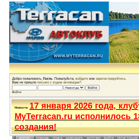
Добро пожаловать,
Гость
. Пожалуйста,
войдите
или
зарегистрируйтесь
.
Вам не пришло
письмо с кодом активации?
Войти
17 января 2026 года, клуб
Новости
:
MyTerracan.ru исполнилось 1
создания!
ФОРУМ
ПОМОЩЬ
ПОИСК
КАЛЕНДАРЬ
ЗАГРУЗКИ
ВОЙТИ
РЕГИСТРАЦИЯ