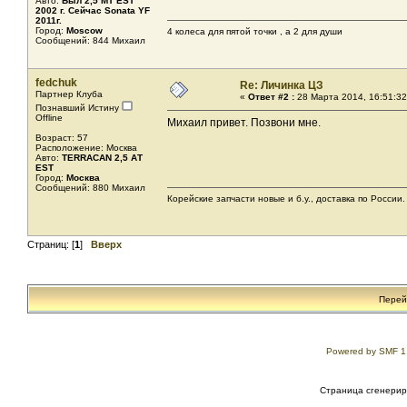
Авто:
Был 2,5 MТ EST
2002 г. Сейчас Sonata YF
2011г.
Город:
Moscow
4 колеса для пятой точки , а 2 для души
Сообщений: 844 Михаил
fedchuk
Re: Личинка ЦЗ
Партнер Клуба
«
Ответ #2 :
28 Марта 2014, 16:51:32
Познавший Истину
Offline
Михаил привет. Позвони мне.
Возраст: 57
Расположение: Москва
Авто:
TERRACAN 2,5 АТ
EST
Город:
Москва
Сообщений: 880 Михаил
Корейские запчасти новые и б.у., доставка по России. 
Страниц: [
1
]
Вверх
Перей
Powered by SMF 1
Страница сгенериро