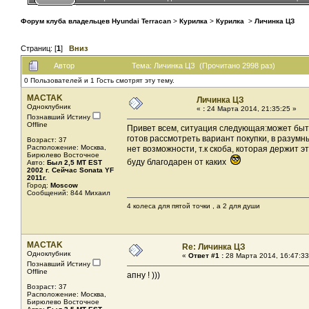
Форум клуба владельцев Hyundai Terracan
>
Курилка
>
Курилка
>
Личинка ЦЗ
Страниц: [
1
]
Вниз
Автор
Тема: Личинка ЦЗ (Прочитано 2998 раз)
0 Пользователей и 1 Гость смотрят эту тему.
MACTAK
Личинка ЦЗ
Одноклубник
«
:
24 Марта 2014, 21:35:25 »
Познавший Истину
Offline
Привет всем, ситуация следующая:может быть
готов рассмотреть вариант покупки, в разумн
Возраст: 37
Расположение: Москва,
нет возможности, т.к скоба, которая держит эту
Бирюлево Восточное
буду благодарен от каких
Авто:
Был 2,5 MТ EST
2002 г. Сейчас Sonata YF
2011г.
Город:
Moscow
Сообщений: 844 Михаил
4 колеса для пятой точки , а 2 для души
MACTAK
Re: Личинка ЦЗ
Одноклубник
«
Ответ #1 :
28 Марта 2014, 16:47:33
Познавший Истину
Offline
апну ! )))
Возраст: 37
Расположение: Москва,
Бирюлево Восточное