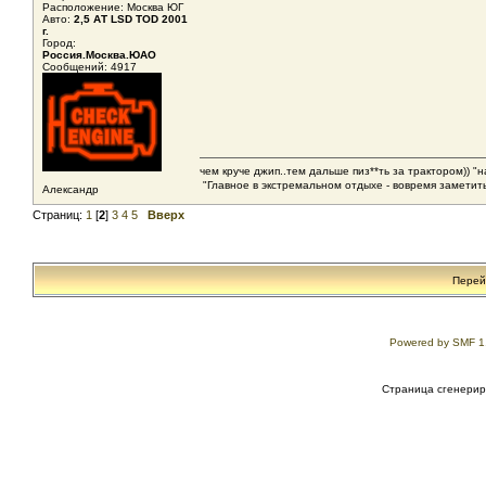
Расположение: Москва ЮГ
Авто:
2,5 АТ LSD TOD 2001
г.
Город:
Россия.Москва.ЮАО
Сообщений: 4917
чем круче джип..тем дальше пиз**ть за трактором)) "
"Главное в экстремальном отдыхе - вовремя заметить
Александр
Страниц:
1
[
2
]
3
4
5
Вверх
Перей
Powered by SMF 1
Страница сгенериро