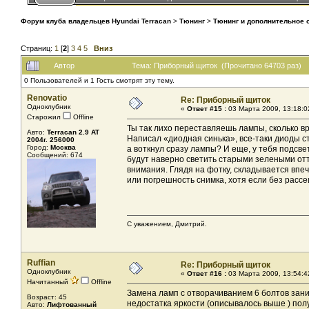
Форум клуба владельцев Hyundai Terracan
>
Тюнинг
>
Тюнинг и дополнительное
Страниц:
1
[
2
]
3
4
5
Вниз
Автор
Тема: Приборный щиток (Прочитано 64703 раз)
0 Пользователей и 1 Гость смотрят эту тему.
Renovatio
Re: Приборный щиток
Одноклубник
«
Ответ #15 :
03 Марта 2009, 13:18:0
Старожил
Offline
Ты так лихо переставляешь лампы, сколько в
Авто:
Terracan 2.9 AT
Написал «диодная синька», все-таки диоды ст
2004г. 256000
Город:
Москва
а воткнул сразу лампы? И еще, у тебя подсве
Сообщений: 674
будут наверно светить старыми зелеными отт
внимания. Глядя на фотку, складывается впеч
или погрешность снимка, хотя если без расс
С уважением, Дмитрий.
Ruffian
Re: Приборный щиток
Одноклубник
«
Ответ #16 :
03 Марта 2009, 13:54:4
Начитанный
Offline
Замена ламп с отворачиванием 6 болтов зани
Возраст: 45
недостатка яркости (описывалось выше ) получ
Авто:
Лифтованный