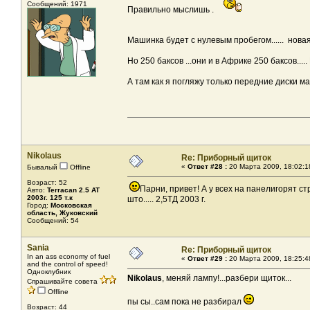
Сообщений: 1971
Правильно мыслишь .
Машинка будет с нулевым пробегом...... новая
Но 250 баксов ...они и в Африке 250 баксов...
А там как я погляжу только передние диски ма
Nikolaus
Re: Приборный щиток
«
Ответ #28 :
20 Марта 2009, 18:02:1
Бывалый
Offline
Возраст: 52
Парни, привет! А у всех на панелигорят стр
Авто:
Terracan 2.5 AT
2003г. 125 т.к
што..... 2,5ТД 2003 г.
Город:
Московская
область, Жуковский
Сообщений: 54
Sania
Re: Приборный щиток
In an ass economy of fuel
«
Ответ #29 :
20 Марта 2009, 18:25:4
and the control of speed!
Одноклубник
Nikolaus
, меняй лампу!...разбери щиток...
Спрашивайте совета
Offline
пы сы..сам пока не разбирал
Возраст: 44