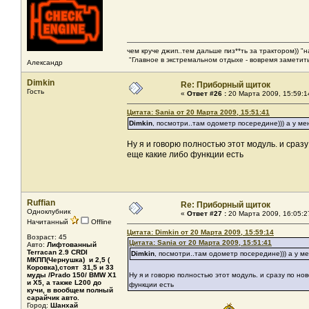
чем круче джип..тем дальше пиз**ть за трактором)) "
"Главное в экстремальном отдыхе - вовремя заметить
Александр
Dimkin
Re: Приборный щиток
Гость
«
Ответ #26 :
20 Марта 2009, 15:59:1
Цитата: Sania от 20 Марта 2009, 15:51:41
Dimkin
, посмотри..там одометр посередине))) а у ме
Ну я и говорю полностью этот модуль. и сраз
еще какие либо функции есть
Ruffian
Re: Приборный щиток
Одноклубник
«
Ответ #27 :
20 Марта 2009, 16:05:2
Начитанный
Offline
Цитата: Dimkin от 20 Марта 2009, 15:59:14
Возраст: 45
Цитата: Sania от 20 Марта 2009, 15:51:41
Авто:
Лифтованный
Terracan 2.9 CRDI
Dimkin
, посмотри..там одометр посередине))) а у м
МКПП(Чернушка) и 2,5 (
Коровка),стоят 31,5 и 33
муды /Prado 150/ BMW X1
Ну я и говорю полностью этот модуль. и сразу по но
и X5, а также L200 до
функции есть
кучи, в вообщем полный
сарайчик авто.
Город:
Шанхай