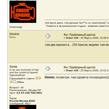
чем круче джип..тем дальше пиз**ть за трактором)) "
"Главное в экстремальном отдыхе - вовремя заметить
Александр
Dimkin
Re: Приборный щиток
Гость
«
Ответ #24 :
20 Марта 2009, 15:49:4
там два варианта... 250 баксов, видимо там
Sania
Re: Приборный щиток
In an ass economy of fuel
«
Ответ #25 :
20 Марта 2009, 15:51:4
and the control of speed!
Одноклубник
Dimkin
, посмотри..там одометр посередине)))
Спрашивайте совета
Offline
Возраст: 44
Расположение: Москва ЮГ
Авто:
2,5 АТ LSD TOD 2001
г.
Город:
Россия.Москва.ЮАО
Сообщений: 4917