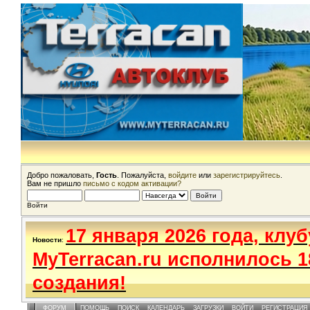
Добро пожаловать,
Гость
. Пожалуйста,
войдите
или
зарегистрируйтесь
.
Вам не пришло
письмо с кодом активации?
Войти
17 января 2026 года, клуб
Новости
:
MyTerracan.ru исполнилось 1
создания!
ФОРУМ
ПОМОЩЬ
ПОИСК
КАЛЕНДАРЬ
ЗАГРУЗКИ
ВОЙТИ
РЕГИСТРАЦИЯ