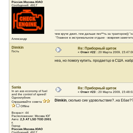
Россия.Москва.ЮАО
Сообщений: 4917
чем круче джип..тем дальше пиз**ть за трактором)) "
"Главное в экстремальном отдыхе - вовремя заметить
Александр
Dimkin
Re: Приборный щиток
Гость
«
Ответ #22 :
20 Марта 2009, 15:47:0
неа, но помогу купить. продаетцо в США. наб
Sania
Re: Приборный щиток
In an ass economy of fuel
«
Ответ #23 :
20 Марта 2009, 15:48:0
and the control of speed!
Одноклубник
Dimkin
, сколько сие удовольствие?..на Ебае?
Спрашивайте совета
Offline
Возраст: 44
Расположение: Москва ЮГ
Авто:
2,5 АТ LSD TOD 2001
г.
Город:
Россия.Москва.ЮАО
Сообщений: 4917