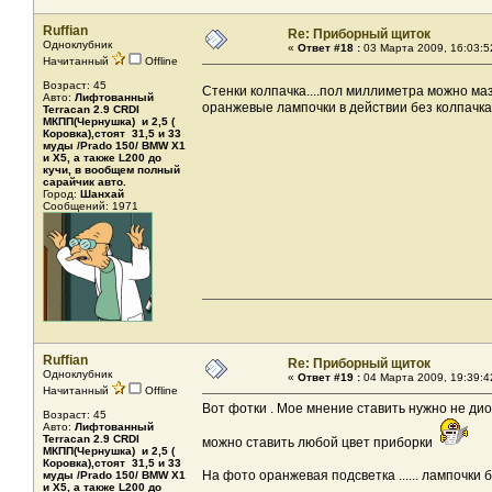
Ruffian
Re: Приборный щиток
Одноклубник
«
Ответ #18 :
03 Марта 2009, 16:03:5
Начитанный
Offline
Возраст: 45
Стенки колпачка....пол миллиметра можно маз
Авто:
Лифтованный
оранжевые лампочки в действии без колпачка
Terracan 2.9 CRDI
МКПП(Чернушка) и 2,5 (
Коровка),стоят 31,5 и 33
муды /Prado 150/ BMW X1
и X5, а также L200 до
кучи, в вообщем полный
сарайчик авто.
Город:
Шанхай
Сообщений: 1971
Ruffian
Re: Приборный щиток
Одноклубник
«
Ответ #19 :
04 Марта 2009, 19:39:4
Начитанный
Offline
Вот фотки . Мое мнение ставить нужно не дио
Возраст: 45
Авто:
Лифтованный
Terracan 2.9 CRDI
можно ставить любой цвет приборки
МКПП(Чернушка) и 2,5 (
Коровка),стоят 31,5 и 33
На фото оранжевая подсветка ...... лампочки 
муды /Prado 150/ BMW X1
и X5, а также L200 до