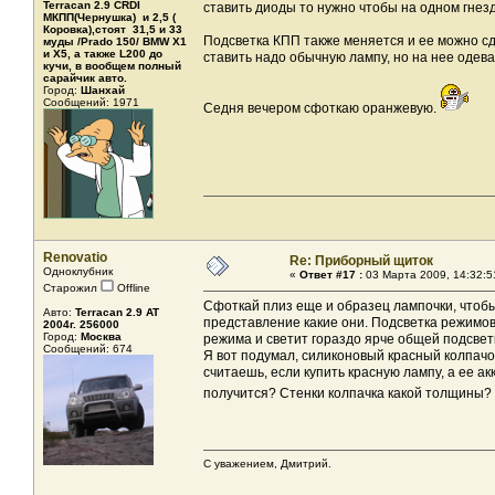
Terracan 2.9 CRDI
ставить диоды то нужно чтобы на одном гнезд
МКПП(Чернушка) и 2,5 (
Коровка),стоят 31,5 и 33
Подсветка КПП также меняется и ее можно сд
муды /Prado 150/ BMW X1
и X5, а также L200 до
ставить надо обычную лампу, но на нее одев
кучи, в вообщем полный
сарайчик авто.
Город:
Шанхай
Сообщений: 1971
Седня вечером сфоткаю оранжевую.
Renovatio
Re: Приборный щиток
Одноклубник
«
Ответ #17 :
03 Марта 2009, 14:32:5
Старожил
Offline
Сфоткай плиз еще и образец лампочки, чтобы
Авто:
Terracan 2.9 AT
представление какие они. Подсветка режимов
2004г. 256000
Город:
Москва
режима и светит гораздо ярче общей подсвет
Сообщений: 674
Я вот подумал, силиконовый красный колпачок 
считаешь, если купить красную лампу, а ее 
получится? Стенки колпачка какой толщины
С уважением, Дмитрий.