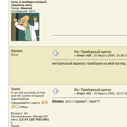
кучи, в вообщем полный
сарайчик авто.
Город:
Шанхай
Сообщений: 1971
Dimkin
Re: Приборный щиток
Гость
«
Ответ #20 :
20 Марта 2009, 15:36:2
интересный варинат приборки на мой взгляд
Sania
Re: Приборный щиток
In an ass economy of fuel
«
Ответ #21 :
20 Марта 2009, 15:37:3
and the control of speed!
Одноклубник
Dimkin
, это с терика?..твоя??
Спрашивайте совета
Offline
Возраст: 44
Расположение: Москва ЮГ
Авто:
2,5 АТ LSD TOD 2001
г.
Город: