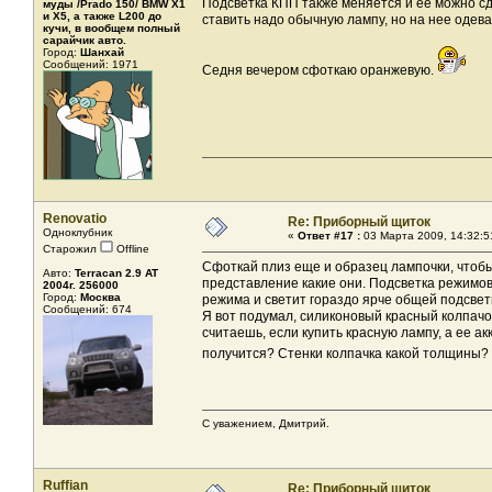
Подсветка КПП также меняется и ее можно сд
муды /Prado 150/ BMW X1
и X5, а также L200 до
ставить надо обычную лампу, но на нее одев
кучи, в вообщем полный
сарайчик авто.
Город:
Шанхай
Сообщений: 1971
Седня вечером сфоткаю оранжевую.
Renovatio
Re: Приборный щиток
Одноклубник
«
Ответ #17 :
03 Марта 2009, 14:32:5
Старожил
Offline
Сфоткай плиз еще и образец лампочки, чтобы
Авто:
Terracan 2.9 AT
представление какие они. Подсветка режимов
2004г. 256000
Город:
Москва
режима и светит гораздо ярче общей подсвет
Сообщений: 674
Я вот подумал, силиконовый красный колпачок 
считаешь, если купить красную лампу, а ее 
получится? Стенки колпачка какой толщины
С уважением, Дмитрий.
Ruffian
Re: Приборный щиток