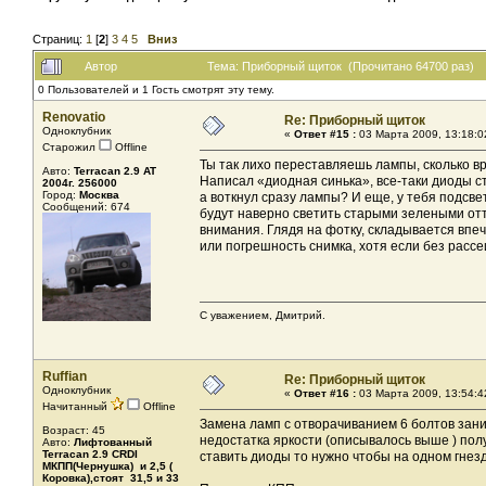
Страниц:
1
[
2
]
3
4
5
Вниз
Автор
Тема: Приборный щиток (Прочитано 64700 раз)
0 Пользователей и 1 Гость смотрят эту тему.
Renovatio
Re: Приборный щиток
Одноклубник
«
Ответ #15 :
03 Марта 2009, 13:18:0
Старожил
Offline
Ты так лихо переставляешь лампы, сколько в
Авто:
Terracan 2.9 AT
Написал «диодная синька», все-таки диоды ст
2004г. 256000
Город:
Москва
а воткнул сразу лампы? И еще, у тебя подсве
Сообщений: 674
будут наверно светить старыми зелеными отт
внимания. Глядя на фотку, складывается впеч
или погрешность снимка, хотя если без расс
С уважением, Дмитрий.
Ruffian
Re: Приборный щиток
Одноклубник
«
Ответ #16 :
03 Марта 2009, 13:54:4
Начитанный
Offline
Замена ламп с отворачиванием 6 болтов зани
Возраст: 45
недостатка яркости (описывалось выше ) получ
Авто:
Лифтованный
Terracan 2.9 CRDI
ставить диоды то нужно чтобы на одном гнезд
МКПП(Чернушка) и 2,5 (
Коровка),стоят 31,5 и 33