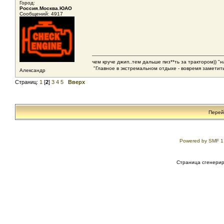
Город:
Россия.Москва.ЮАО
Сообщений: 4917
чем круче джип..тем дальше пиз**ть за трактором)) "
"Главное в экстремальном отдыхе - вовремя заметить
Александр
Страниц:
1
[
2
]
3
4
5
Вверх
Перей
Powered by SMF 1
Страница сгенериро