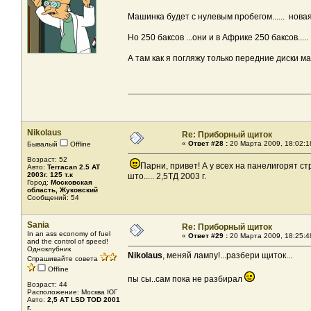
Машинка будет с нулевым пробегом...... новая
Но 250 баксов ...они и в Африке 250 баксов...
А там как я погляжу только передние диски ма
Nikolaus
Re: Приборный щиток
«
Ответ #28 :
20 Марта 2009, 18:02:1
Бывалый
Offline
Возраст: 52
Парни, привет! А у всех на панелигорят стр
Авто:
Terracan 2.5 AT
2003г. 125 т.к
што..... 2,5ТД 2003 г.
Город:
Московская
область, Жуковский
Сообщений: 54
Sania
Re: Приборный щиток
In an ass economy of fuel
«
Ответ #29 :
20 Марта 2009, 18:25:4
and the control of speed!
Одноклубник
Nikolaus
, меняй лампу!...разбери щиток...
Спрашивайте совета
Offline
пы сы..сам пока не разбирал
Возраст: 44
Расположение: Москва ЮГ
Авто:
2,5 АТ LSD TOD 2001
г.