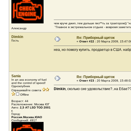
чем круче джип..тем дальше пиз**ть за трактором)) "
"Главное в экстремальном отдыхе - вовремя заметить
Александр
Dimkin
Re: Приборный щиток
Гость
«
Ответ #22 :
20 Марта 2009, 15:47:0
неа, но помогу купить. продаетцо в США. наб
Sania
Re: Приборный щиток
In an ass economy of fuel
«
Ответ #23 :
20 Марта 2009, 15:48:0
and the control of speed!
Одноклубник
Dimkin
, сколько сие удовольствие?..на Ебае?
Спрашивайте совета
Offline
Возраст: 44
Расположение: Москва ЮГ
Авто:
2,5 АТ LSD TOD 2001
г.
Город:
Россия.Москва.ЮАО
Сообщений: 4917