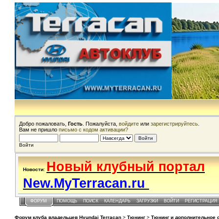
Добро пожаловать,
Гость
. Пожалуйста,
войдите
или
зарегистрируйтесь
.
Вам не пришло
письмо с кодом активации?
Войти
Новый клубный портал
Новости
:
New.MyTerracan.ru
ФОРУМ
ПОМОЩЬ
ПОИСК
КАЛЕНДАРЬ
ЗАГРУЗКИ
ВОЙТИ
РЕГИСТРАЦИЯ
Форум клуба владельцев Hyundai Terracan
>
Тюнинг
>
Тюнинг и дополнительное