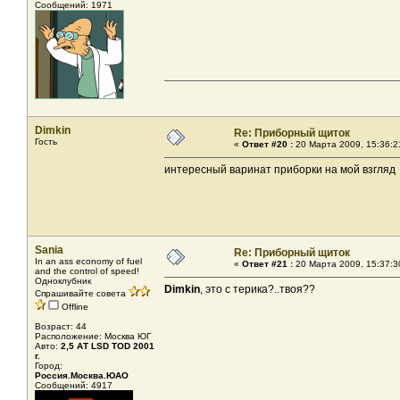
Сообщений: 1971
Dimkin
Re: Приборный щиток
Гость
«
Ответ #20 :
20 Марта 2009, 15:36:2
интересный варинат приборки на мой взгляд
Sania
Re: Приборный щиток
In an ass economy of fuel
«
Ответ #21 :
20 Марта 2009, 15:37:3
and the control of speed!
Одноклубник
Dimkin
, это с терика?..твоя??
Спрашивайте совета
Offline
Возраст: 44
Расположение: Москва ЮГ
Авто:
2,5 АТ LSD TOD 2001
г.
Город:
Россия.Москва.ЮАО
Сообщений: 4917