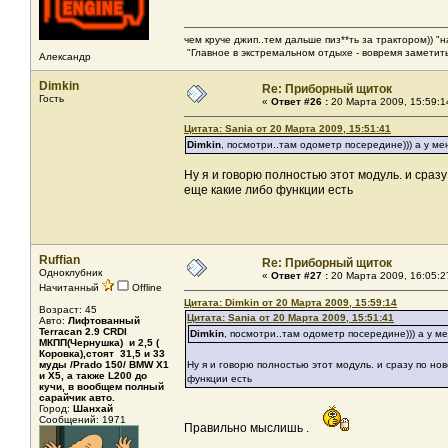
чем круче джип..тем дальше пиз**ть за трактором)) "
"Главное в экстремальном отдыхе - вовремя заметить
Александр
Dimkin
Re: Приборный щиток
Гость
«
Ответ #26 :
20 Марта 2009, 15:59:1
Цитата: Sania от 20 Марта 2009, 15:51:41
Dimkin
, посмотри..там одометр посередине))) а у ме
Ну я и говорю полностью этот модуль. и сраз
еще какие либо функции есть
Ruffian
Re: Приборный щиток
Одноклубник
«
Ответ #27 :
20 Марта 2009, 16:05:2
Начитанный
Offline
Цитата: Dimkin от 20 Марта 2009, 15:59:14
Возраст: 45
Цитата: Sania от 20 Марта 2009, 15:51:41
Авто:
Лифтованный
Terracan 2.9 CRDI
Dimkin
, посмотри..там одометр посередине))) а у м
МКПП(Чернушка) и 2,5 (
Коровка),стоят 31,5 и 33
муды /Prado 150/ BMW X1
Ну я и говорю полностью этот модуль. и сразу по но
и X5, а также L200 до
функции есть
кучи, в вообщем полный
сарайчик авто.
Город:
Шанхай
Сообщений: 1971
Правильно мыслишь .