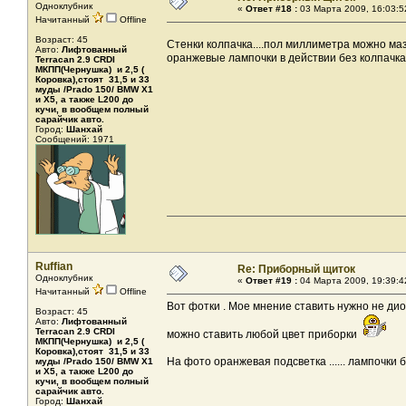
Одноклубник
«
Ответ #18 :
03 Марта 2009, 16:03:5
Начитанный
Offline
Возраст: 45
Стенки колпачка....пол миллиметра можно маз
Авто:
Лифтованный
оранжевые лампочки в действии без колпачка
Terracan 2.9 CRDI
МКПП(Чернушка) и 2,5 (
Коровка),стоят 31,5 и 33
муды /Prado 150/ BMW X1
и X5, а также L200 до
кучи, в вообщем полный
сарайчик авто.
Город:
Шанхай
Сообщений: 1971
Ruffian
Re: Приборный щиток
Одноклубник
«
Ответ #19 :
04 Марта 2009, 19:39:4
Начитанный
Offline
Вот фотки . Мое мнение ставить нужно не дио
Возраст: 45
Авто:
Лифтованный
Terracan 2.9 CRDI
можно ставить любой цвет приборки
МКПП(Чернушка) и 2,5 (
Коровка),стоят 31,5 и 33
На фото оранжевая подсветка ...... лампочки 
муды /Prado 150/ BMW X1
и X5, а также L200 до
кучи, в вообщем полный
сарайчик авто.
Город:
Шанхай