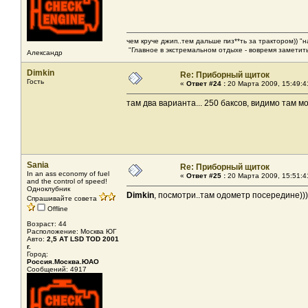
чем круче джип..тем дальше пиз**ть за трактором)) "
"Главное в экстремальном отдыхе - вовремя заметить
Александр
Dimkin
Re: Приборный щиток
Гость
«
Ответ #24 :
20 Марта 2009, 15:49:4
там два варианта... 250 баксов, видимо там
Sania
Re: Приборный щиток
In an ass economy of fuel
«
Ответ #25 :
20 Марта 2009, 15:51:4
and the control of speed!
Одноклубник
Dimkin
, посмотри..там одометр посередине)))
Спрашивайте совета
Offline
Возраст: 44
Расположение: Москва ЮГ
Авто:
2,5 АТ LSD TOD 2001
г.
Город:
Россия.Москва.ЮАО
Сообщений: 4917