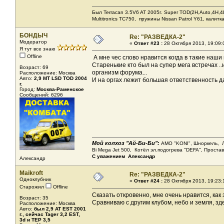
Был Terracan 3.5V6 AT 2005г. Super TOD(2H,Auto,4H,4L
Мultitronics TC750, пружины Nissan Patrol Y61, калитк
БОНДЫЧ
Re: "РАЗВЕДКА-2"
Модератор
«
Ответ #23 :
28 Октября 2013, 19:09:
Я тут все знаю
Offline
А мне чес слово нравится когда в такие наш
Старенькие кто был на супер мега встречах .
Возраст: 69
организм форума...
Расположение: Москва
Авто:
2,9 МТ LSD ТОD 2004
И на оргах лежит большая ответственность 
г.
Город:
Москва-Раменское
Сообщений: 6296
Мой колхоз "Ай-Би-Би":
АМО "KONI", Шноркель, Леб
Bi Mega Jet 500, Котёл эл.подогрева "DEFA", Проста
С уважением Александр
Александр
Maikroft
Re: "РАЗВЕДКА-2"
Одноклубник
«
Ответ #24 :
28 Октября 2013, 19:23:
Старожил
Offline
Сказать откровенно, мне очень нравится, как 
Возраст: 35
Сравниваю с другим клубом, небо и земля, зде
Расположение: Москва
Авто:
был 2,9 AT EST 2001
г., сейчас Tager 3,2 EST,
3d и ТЕР 3,5