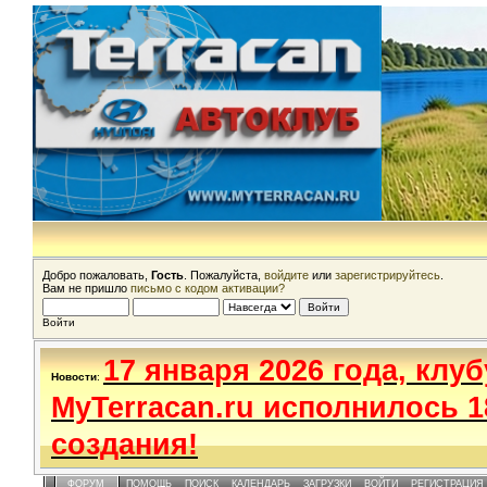
Добро пожаловать,
Гость
. Пожалуйста,
войдите
или
зарегистрируйтесь
.
Вам не пришло
письмо с кодом активации?
Войти
17 января 2026 года, клуб
Новости
:
MyTerracan.ru исполнилось 1
создания!
ФОРУМ
ПОМОЩЬ
ПОИСК
КАЛЕНДАРЬ
ЗАГРУЗКИ
ВОЙТИ
РЕГИСТРАЦИЯ