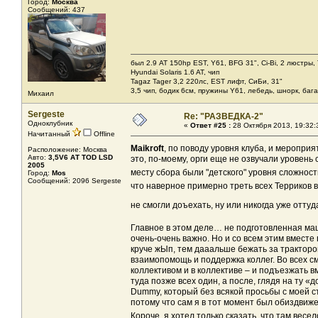
Город:
Москва
Сообщений: 437
был 2.9 AT 150hp EST, Y61, BFG 31", Ci-Bi, 2 люстры,
Hyundai Solaris 1.6 AT, чип
Tagaz Tager 3,2 220лс, EST лифт, СиБи, 31"
3,5 чип, бодик 6см, пружины Y61, лебедь, шнорк, баг
Михаил
Sergeste
Re: "РАЗВЕДКА-2"
Одноклубник
«
Ответ #25 :
28 Октября 2013, 19:32:
Начитанный
Offline
Maikroft
, по поводу уровня клуба, и мероприя
Расположение: Москва
Авто:
3,5V6 АТ TOD LSD
это, по-моему, орги еще не озвучали уровень
2005
месту сбора были "детского" уровня сложнос
Город:
Mos
Сообщений: 2096 Sergeste
что наверное примерно треть всех Терриков
не смогли доъехать, ну или никогда уже отт
Главное в этом деле… не подготовленная ма
очень-очень важно. Но и со всем этим вместе
круче жЫп, тем дааальше бежать за трактором.
взаимопомощь и поддержка коллег. Во всех с
коллективом и в коллективе – и подъезжать в
туда позже всех один, а после, глядя на ту «
Dummy, который без всякой просьбы с моей с
потому что сам я в тот момент был обиздвиже
Короче, я хотел только сказать, что там весе