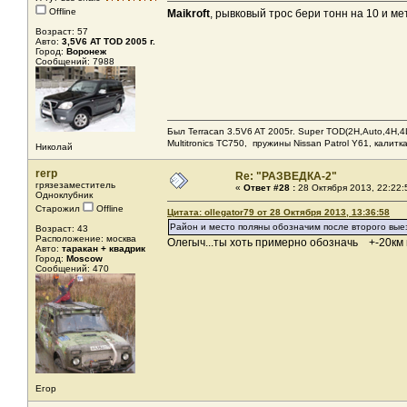
Offline
Maikroft
, рывковый трос бери тонн на 10 и м
Возраст: 57
Авто:
3,5V6 AT TOD 2005 г.
Город:
Воронеж
Сообщений: 7988
Был Terracan 3.5V6 AT 2005г. Super TOD(2H,Auto,4H,4L
Мultitronics TC750, пружины Nissan Patrol Y61, калитк
Николай
rerp
Re: "РАЗВЕДКА-2"
грязезаместитель
«
Ответ #28 :
28 Октября 2013, 22:22:
Одноклубник
Старожил
Offline
Цитата: ollegator79 от 28 Октября 2013, 13:36:58
Район и место поляны обозначим после второго выезд
Возраст: 43
Расположение: москва
Олегыч...ты хоть примерно обозначь +-20км и
Авто:
таракан + квадрик
Город:
Moscow
Сообщений: 470
Егор