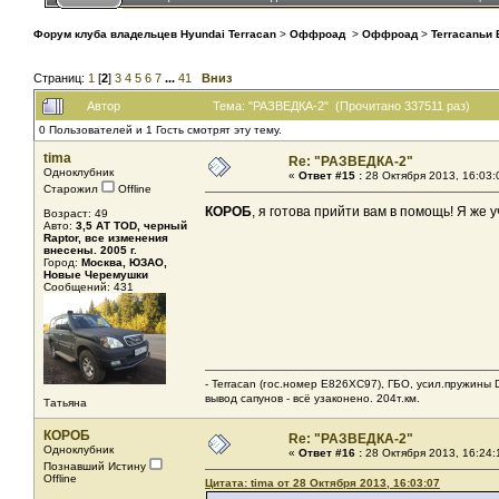
Форум клуба владельцев Hyundai Terracan
>
Оффроад
>
Оффроад
>
Terracanьи 
Страниц:
1
[
2
]
3
4
5
6
7
...
41
Вниз
Автор
Тема: "РАЗВЕДКА-2" (Прочитано 337511 раз)
0 Пользователей и 1 Гость смотрят эту тему.
tima
Re: "РАЗВЕДКА-2"
Одноклубник
«
Ответ #15 :
28 Октября 2013, 16:03:
Старожил
Offline
КОРОБ
, я готова прийти вам в помощь! Я же 
Возраст: 49
Авто:
3,5 АТ TOD, черный
Raptor, все изменения
внесены. 2005 г.
Город:
Москва, ЮЗАО,
Новые Черемушки
Сообщений: 431
- Terracan (гос.номер Е826ХС97), ГБО, усил.пружины 
вывод сапунов - всё узаконено. 204т.км.
Татьяна
КОРОБ
Re: "РАЗВЕДКА-2"
Одноклубник
«
Ответ #16 :
28 Октября 2013, 16:24:
Познавший Истину
Offline
Цитата: tima от 28 Октября 2013, 16:03:07