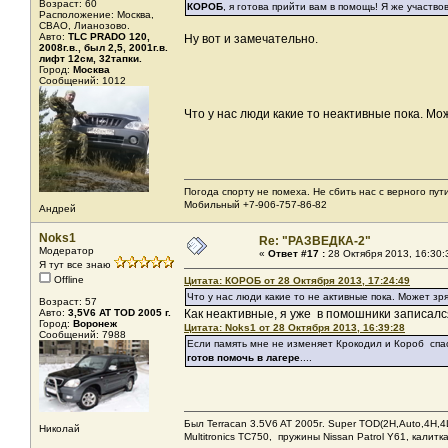
Возраст: 60
КОРОБ
, я готова прийти вам в помощь! Я же участво
Расположение: Москва,
СВАО, Лианозово.
Авто:
TLC PRADO 120,
Ну вот и замечательно.
2008г.в., был 2,5, 2001г.в.
лифт 12см, 32тапки.
Город:
Москва
Сообщений: 1012
Что у нас люди какие то неактивные пока. М
Погода спорту не помеха. Не сбить нас с верного пути
Мобильный +7-906-757-86-82
Андрей
Noks1
Re: "РАЗВЕДКА-2"
Модератор
«
Ответ #17 :
28 Октября 2013, 16:30:
Я тут все знаю
Offline
Цитата: КОРОБ от 28 Октября 2013, 17:24:49
Что у нас люди какие то не активные пока. Может з
Возраст: 57
Авто:
3,5V6 AT TOD 2005 г.
Как неактивные, я уже в помошники записалс
Город:
Воронеж
Цитата: Noks1 от 28 Октября 2013, 16:39:28
Сообщений: 7988
Если память мне не изменяет Крокодил и Короб спа
готов помочь в лагере
....
Был Terracan 3.5V6 AT 2005г. Super TOD(2H,Auto,4H,4L
Николай
Мultitronics TC750, пружины Nissan Patrol Y61, калитк