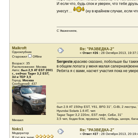
И если что, будь спок и уверен, что тебе дру
унесут…
(ну в крайнем случае, если 
С Уважением,
Maikroft
Re: "РАЗВЕДКА-2"
Одноклубник
«
Ответ #26 :
28 Октября 2013, 19:37:
Старожил
Offline
Sergeste
,красиво сказано, побольше бы таки
Возраст: 35
в общем лопата у меня малая саперная(военн
Расположение: Москва
Авто:
был 2,9 AT EST 2001
Ребята я с вами, насчет участия пока не уверен
г., сейчас Tager 3,2 EST,
3d и ТЕР 3,5
Город:
Москва
Сообщений: 437
был 2.9 AT 150hp EST, Y61, BFG 31", Ci-Bi, 2 люстры,
Hyundai Solaris 1.6 AT, чип
Tagaz Tager 3,2 220лс, EST лифт, СиБи, 31"
3,5 чип, бодик 6см, пружины Y61, лебедь, шнорк, баг
Михаил
Noks1
Re: "РАЗВЕДКА-2"
Модератор
«
Ответ #27 :
28 Октября 2013, 20:19:
Я тут все знаю