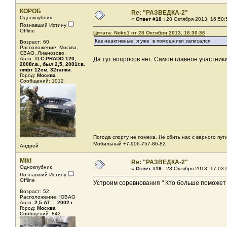
КОРОБ
Re: "РАЗВЕДКА-2"
Одноклубник
«
Ответ #18 :
28 Октября 2013, 16:50:
Познавший Истину
Offline
Цитата: Noks1 от 28 Октября 2013, 16:30:36
Как неактивные, я уже в помошники записался
Возраст: 60
Расположение: Москва,
СВАО, Лианозово.
Авто:
TLC PRADO 120,
Да тут вопросов нет. Самое главное участники,
2008г.в., был 2,5, 2001г.в.
лифт 12см, 32тапки.
Город:
Москва
Сообщений: 1012
Погода спорту не помеха. Не сбить нас с верного пути
Мобильный +7-906-757-86-82
Андрей
Mikl
Re: "РАЗВЕДКА-2"
Одноклубник
«
Ответ #19 :
28 Октября 2013, 17:03:
Познавший Истину
Offline
Устроим соревнования " Кто больше поможет
Возраст: 52
Расположение: ЮВАО
Авто:
2,5 AT ... 2002 г.
Город:
Москва
Сообщений: 842