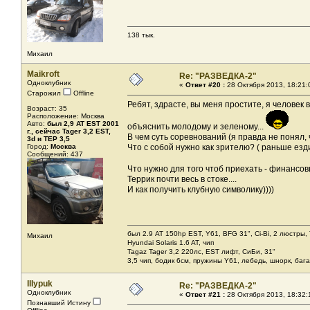
138 тык.
Михаил
Maikroft
Re: "РАЗВЕДКА-2"
Одноклубник
«
Ответ #20 :
28 Октября 2013, 18:21:
Старожил
Offline
Ребят, здрасте, вы меня простите, я человек
Возраст: 35
Расположение: Москва
Авто:
был 2,9 AT EST 2001
объяснить молодому и зеленому...
г., сейчас Tager 3,2 EST,
В чем суть соревнований (я правда не понял,
3d и ТЕР 3,5
Город:
Москва
Что с собой нужно как зрителю? ( раньше езд
Сообщений: 437
Что нужно для того чтоб приехать - финансо
Террик почти весь в стоке....
И как получить клубную символику))))
был 2.9 AT 150hp EST, Y61, BFG 31", Ci-Bi, 2 люстры,
Михаил
Hyundai Solaris 1.6 AT, чип
Tagaz Tager 3,2 220лс, EST лифт, СиБи, 31"
3,5 чип, бодик 6см, пружины Y61, лебедь, шнорк, баг
IIIypuk
Re: "РАЗВЕДКА-2"
Одноклубник
«
Ответ #21 :
28 Октября 2013, 18:32:
Познавший Истину