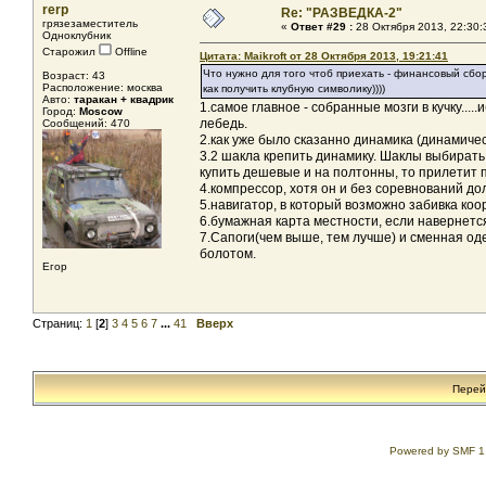
rerp
Re: "РАЗВЕДКА-2"
грязезаместитель
«
Ответ #29 :
28 Октября 2013, 22:30:
Одноклубник
Старожил
Offline
Цитата: Maikroft от 28 Октября 2013, 19:21:41
Что нужно для того чтоб приехать - финансовый сбор
Возраст: 43
Расположение: москва
как получить клубную символику))))
Авто:
таракан + квадрик
1.самое главное - собранные мозги в кучку...
Город:
Moscow
лебедь.
Сообщений: 470
2.как уже было сказанно динамика (динамичес
3.2 шакла крепить динамику. Шаклы выбирать
купить дешевые и на полтонны, то прилетит 
4.компрессор, хотя он и без соревнований до
5.навигатор, в который возможно забивка ко
6.бумажная карта местности, если навернется
7.Сапоги(чем выше, тем лучше) и сменная од
болотом.
Егор
Страниц:
1
[
2
]
3
4
5
6
7
...
41
Вверх
Перей
Powered by SMF 1