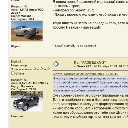
Offline
Я перед первой разведкой (год назад) купил с
- рывковый трос;
Возраст: 41
Авто:
3,5 АТ SuperTOD
- компрессор Беркут R17;
2004 г.
- Лопату прочную железную чтоб копать и что
Город:
Москва
Сообщений: 944
Тогда ничего из этого не понадобилось, зато
тросом! Незаменимая вещь!!!
Ржавый гнилой, но не сдаётся!
Шурик
Noks1
Re: "РАЗВЕДКА-2"
Модератор
«
Ответ #22 :
28 Октября 2013, 18:48:
Я тут все знаю
Offline
Цитата: Maikroft от 28 Октября 2013, 19:21:41
В чем суть соревнований (я правда не понял, что за
Возраст: 57
Что с собой нужно как зрителю? ( раньше ездил тол
Авто:
3,5V6 AT TOD 2005 г.
Город:
Воронеж
Что нужно для того чтоб приехать - финансовый сбор
Сообщений: 7988
И как получить клубную символику))))
Суть соревнований это ориентирование на ме
Тот кто наиболее точно и быстрее всех проед
организаторами в кассу для формирования п
ничего кроме хорошего настроения и сухого п
Какое доп оборудование это тебе уже Шурик п
Николай
символику и клубные карты можно там же на б