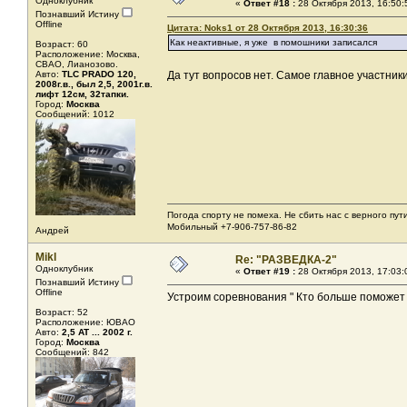
Одноклубник
«
Ответ #18 :
28 Октября 2013, 16:50:
Познавший Истину
Offline
Цитата: Noks1 от 28 Октября 2013, 16:30:36
Как неактивные, я уже в помошники записался
Возраст: 60
Расположение: Москва,
СВАО, Лианозово.
Авто:
TLC PRADO 120,
Да тут вопросов нет. Самое главное участники,
2008г.в., был 2,5, 2001г.в.
лифт 12см, 32тапки.
Город:
Москва
Сообщений: 1012
Погода спорту не помеха. Не сбить нас с верного пути
Мобильный +7-906-757-86-82
Андрей
Mikl
Re: "РАЗВЕДКА-2"
Одноклубник
«
Ответ #19 :
28 Октября 2013, 17:03:
Познавший Истину
Offline
Устроим соревнования " Кто больше поможет
Возраст: 52
Расположение: ЮВАО
Авто:
2,5 AT ... 2002 г.
Город:
Москва
Сообщений: 842