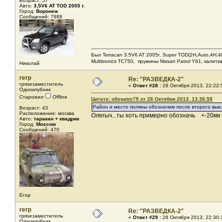
Возраст: 57
Авто:
3,5V6 AT TOD 2005 г.
Город:
Воронеж
Сообщений: 7988
Был Terracan 3.5V6 AT 2005г. Super TOD(2H,Auto,4H,4L
Мultitronics TC750, пружины Nissan Patrol Y61, калитк
Николай
rerp
Re: "РАЗВЕДКА-2"
грязезаместитель
«
Ответ #28 :
28 Октября 2013, 22:22:
Одноклубник
Старожил
Offline
Цитата: ollegator79 от 28 Октября 2013, 13:36:58
Район и место поляны обозначим после второго выезд
Возраст: 43
Расположение: москва
Олегыч...ты хоть примерно обозначь +-20км и
Авто:
таракан + квадрик
Город:
Moscow
Сообщений: 470
Егор
rerp
Re: "РАЗВЕДКА-2"
грязезаместитель
«
Ответ #29 :
28 Октября 2013, 22:30:
Одноклубник