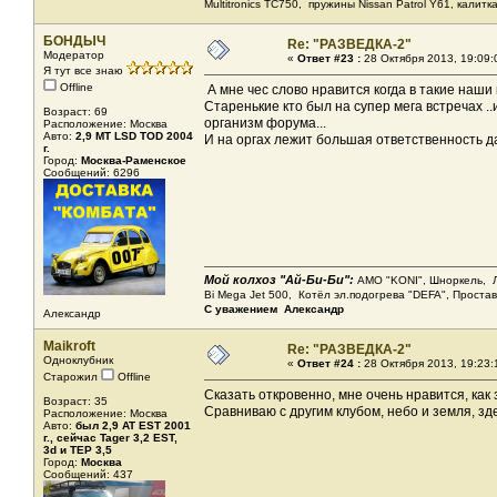
Мultitronics TC750, пружины Nissan Patrol Y61, калитк
БОНДЫЧ
Re: "РАЗВЕДКА-2"
Модератор
«
Ответ #23 :
28 Октября 2013, 19:09:
Я тут все знаю
Offline
А мне чес слово нравится когда в такие наш
Старенькие кто был на супер мега встречах .
Возраст: 69
организм форума...
Расположение: Москва
Авто:
2,9 МТ LSD ТОD 2004
И на оргах лежит большая ответственность 
г.
Город:
Москва-Раменское
Сообщений: 6296
Мой колхоз "Ай-Би-Би":
АМО "KONI", Шноркель, Леб
Bi Mega Jet 500, Котёл эл.подогрева "DEFA", Проста
С уважением Александр
Александр
Maikroft
Re: "РАЗВЕДКА-2"
Одноклубник
«
Ответ #24 :
28 Октября 2013, 19:23:
Старожил
Offline
Сказать откровенно, мне очень нравится, как 
Возраст: 35
Сравниваю с другим клубом, небо и земля, зде
Расположение: Москва
Авто:
был 2,9 AT EST 2001
г., сейчас Tager 3,2 EST,
3d и ТЕР 3,5
Город:
Москва
Сообщений: 437