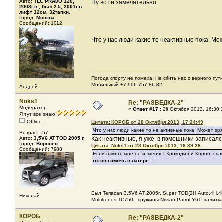
Авто:
TLC PRADO 120,
Ну вот и замечательно.
2008г.в., был 2,5, 2001г.в.
лифт 12см, 32тапки.
Город:
Москва
Сообщений: 1012
Что у нас люди какие то неактивные пока. М
Погода спорту не помеха. Не сбить нас с верного пути
Мобильный +7-906-757-86-82
Андрей
Noks1
Re: "РАЗВЕДКА-2"
Модератор
«
Ответ #17 :
28 Октября 2013, 16:30:
Я тут все знаю
Offline
Цитата: КОРОБ от 28 Октября 2013, 17:24:49
Что у нас люди какие то не активные пока. Может з
Возраст: 57
Авто:
3,5V6 AT TOD 2005 г.
Как неактивные, я уже в помошники записалс
Город:
Воронеж
Цитата: Noks1 от 28 Октября 2013, 16:39:28
Сообщений: 7988
Если память мне не изменяет Крокодил и Короб спа
готов помочь в лагере
....
Был Terracan 3.5V6 AT 2005г. Super TOD(2H,Auto,4H,4L
Николай
Мultitronics TC750, пружины Nissan Patrol Y61, калитк
КОРОБ
Re: "РАЗВЕДКА-2"