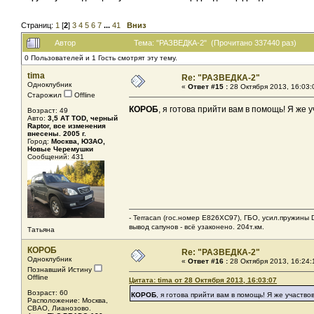
Страниц:
1
[
2
]
3
4
5
6
7
...
41
Вниз
Автор
Тема: "РАЗВЕДКА-2" (Прочитано 337440 раз)
0 Пользователей и 1 Гость смотрят эту тему.
tima
Re: "РАЗВЕДКА-2"
Одноклубник
«
Ответ #15 :
28 Октября 2013, 16:03:
Старожил
Offline
КОРОБ
, я готова прийти вам в помощь! Я же 
Возраст: 49
Авто:
3,5 АТ TOD, черный
Raptor, все изменения
внесены. 2005 г.
Город:
Москва, ЮЗАО,
Новые Черемушки
Сообщений: 431
- Terracan (гос.номер Е826ХС97), ГБО, усил.пружины 
вывод сапунов - всё узаконено. 204т.км.
Татьяна
КОРОБ
Re: "РАЗВЕДКА-2"
Одноклубник
«
Ответ #16 :
28 Октября 2013, 16:24:
Познавший Истину
Offline
Цитата: tima от 28 Октября 2013, 16:03:07
Возраст: 60
КОРОБ
, я готова прийти вам в помощь! Я же участво
Расположение: Москва,
СВАО, Лианозово.