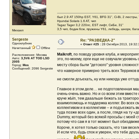
был 2.9 AT 150hp EST, Y61, BFG 31", Ci-Bi, 2 люстры,
Hyundai Solaris 1.6 AT, чип
Tagaz Tager 3,2 220лс, EST лифт, СиБи, 31"
3,5 чип, бодик 6см, пружины Y61, лебедь, шнорк, баг
Михаил
Sergeste
Re: "РАЗВЕДКА-2"
Одноклубник
«
Ответ #25 :
28 Октября 2013, 19:32:
Начитанный
Offline
Maikroft
, по поводу уровня клуба, и мероприя
Расположение: Москва
Авто:
3,5V6 АТ TOD LSD
это, по-моему, орги еще не озвучали уровень
2005
месту сбора были "детского" уровня сложнос
Город:
Mos
Сообщений: 2096 Sergeste
что наверное примерно треть всех Терриков
не смогли доъехать, ну или никогда уже отт
Главное в этом деле… не подготовленная ма
очень-очень важно. Но и со всем этим вместе
круче жЫп, тем дааальше бежать за трактором.
взаимопомощь и поддержка коллег. Во всех с
коллективом и в коллективе – и подъезжать в
туда позже всех один, а после, глядя на ту «
Dummy, который без всякой просьбы с моей с
потому что сам я в тот момент был обиздвиже
Короче, я хотел только сказать, что там весе
И если что, будь спок и уверен, что тебе дру