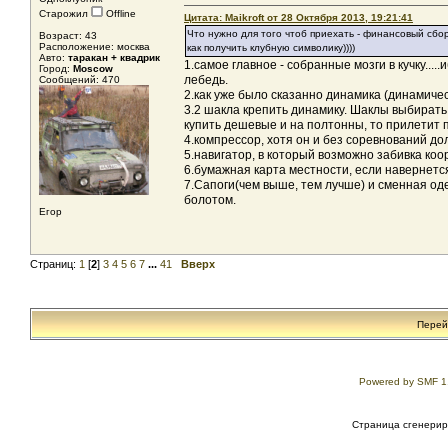
Старожил
Offline
Цитата: Maikroft от 28 Октября 2013, 19:21:41
Что нужно для того чтоб приехать - финансовый сбор
Возраст: 43
Расположение: москва
как получить клубную символику))))
Авто:
таракан + квадрик
1.самое главное - собранные мозги в кучку...
Город:
Moscow
лебедь.
Сообщений: 470
2.как уже было сказанно динамика (динамичес
3.2 шакла крепить динамику. Шаклы выбирать
купить дешевые и на полтонны, то прилетит 
4.компрессор, хотя он и без соревнований до
5.навигатор, в который возможно забивка ко
6.бумажная карта местности, если навернется
7.Сапоги(чем выше, тем лучше) и сменная од
болотом.
Егор
Страниц:
1
[
2
]
3
4
5
6
7
...
41
Вверх
Перей
Powered by SMF 1
Страница сгенериро