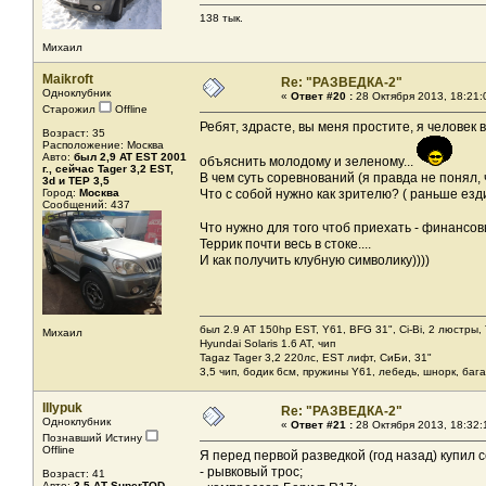
138 тык.
Михаил
Maikroft
Re: "РАЗВЕДКА-2"
Одноклубник
«
Ответ #20 :
28 Октября 2013, 18:21:
Старожил
Offline
Ребят, здрасте, вы меня простите, я человек
Возраст: 35
Расположение: Москва
Авто:
был 2,9 AT EST 2001
объяснить молодому и зеленому...
г., сейчас Tager 3,2 EST,
В чем суть соревнований (я правда не понял,
3d и ТЕР 3,5
Город:
Москва
Что с собой нужно как зрителю? ( раньше езд
Сообщений: 437
Что нужно для того чтоб приехать - финансо
Террик почти весь в стоке....
И как получить клубную символику))))
был 2.9 AT 150hp EST, Y61, BFG 31", Ci-Bi, 2 люстры,
Михаил
Hyundai Solaris 1.6 AT, чип
Tagaz Tager 3,2 220лс, EST лифт, СиБи, 31"
3,5 чип, бодик 6см, пружины Y61, лебедь, шнорк, баг
IIIypuk
Re: "РАЗВЕДКА-2"
Одноклубник
«
Ответ #21 :
28 Октября 2013, 18:32:
Познавший Истину
Offline
Я перед первой разведкой (год назад) купил с
- рывковый трос;
Возраст: 41
Авто:
3,5 АТ SuperTOD