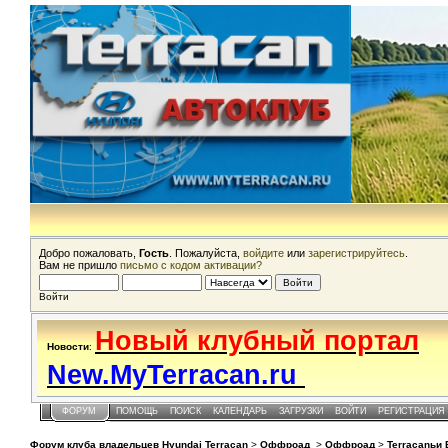
Добро пожаловать,
Гость
. Пожалуйста,
войдите
или
зарегистрируйтесь
.
Вам не пришло
письмо с кодом активации?
Войти
Новый клубный портал
Новости
:
New.MyTerracan.ru
ФОРУМ
ПОМОЩЬ
ПОИСК
КАЛЕНДАРЬ
ЗАГРУЗКИ
ВОЙТИ
РЕГИСТРАЦИЯ
Форум клуба владельцев Hyundai Terracan
>
Оффроад
>
Оффроад
>
Terracanьи 