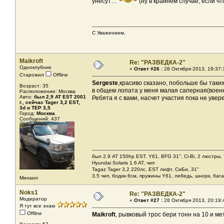
унесут…
(ну в крайнем случае, если 
С Уважением,
Maikroft
Re: "РАЗВЕДКА-2"
Одноклубник
«
Ответ #26 :
28 Октября 2013, 19:37:
Старожил
Offline
Sergeste
,красиво сказано, побольше бы таки
Возраст: 35
в общем лопата у меня малая саперная(военн
Расположение: Москва
Авто:
был 2,9 AT EST 2001
Ребята я с вами, насчет участия пока не уверен
г., сейчас Tager 3,2 EST,
3d и ТЕР 3,5
Город:
Москва
Сообщений: 437
был 2.9 AT 150hp EST, Y61, BFG 31", Ci-Bi, 2 люстры,
Hyundai Solaris 1.6 AT, чип
Tagaz Tager 3,2 220лс, EST лифт, СиБи, 31"
3,5 чип, бодик 6см, пружины Y61, лебедь, шнорк, баг
Михаил
Noks1
Re: "РАЗВЕДКА-2"
Модератор
«
Ответ #27 :
28 Октября 2013, 20:19:
Я тут все знаю
Offline
Maikroft
, рывковый трос бери тонн на 10 и м