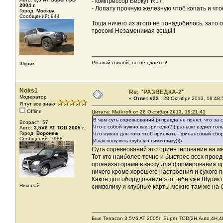
- компрессор Беркут R17;
2004 г.
- Лопату прочную железную чтоб копать и что
Город:
Москва
Сообщений: 944
Тогда ничего из этого не понадобилось, зато
тросом! Незаменимая вещь!!!
Ржавый гнилой, но не сдаётся!
Шурик
Noks1
Re: "РАЗВЕДКА-2"
Модератор
«
Ответ #22 :
28 Октября 2013, 18:48:
Я тут все знаю
Offline
Цитата: Maikroft от 28 Октября 2013, 19:21:41
В чем суть соревнований (я правда не понял, что за
Возраст: 57
Что с собой нужно как зрителю? ( раньше ездил тол
Авто:
3,5V6 AT TOD 2005 г.
Город:
Воронеж
Что нужно для того чтоб приехать - финансовый сбор
Сообщений: 7988
И как получить клубную символику))))
Суть соревнований это ориентирование на ме
Тот кто наиболее точно и быстрее всех проед
организаторами в кассу для формирования п
ничего кроме хорошего настроения и сухого п
Какое доп оборудование это тебе уже Шурик п
Николай
символику и клубные карты можно там же на б
Был Terracan 3.5V6 AT 2005г. Super TOD(2H,Auto,4H,4L