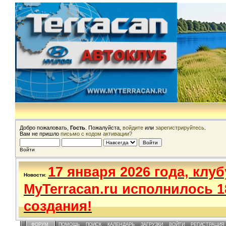
Добро пожаловать,
Гость
. Пожалуйста,
войдите
или
зарегистрируйтесь
.
Вам не пришло
письмо с кодом активации?
Войти
17 января 2026 года, клуб
Новости
:
MyTerracan.ru исполнилось 1
создания!
ФОРУМ
ПОМОЩЬ
ПОИСК
КАЛЕНДАРЬ
ЗАГРУЗКИ
ВОЙТИ
РЕГИСТРАЦИЯ