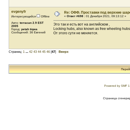
evgenyfr
Re: ОФФ. Проставки под верхние шар
«
Ответ #698 :
01 Декабря 2021, 09:13:12 »
Интересующийся
Offline
Авто:
terracan 2.9 EST
Это так и есть вот на английском ,
2005
Locking hubs, also known as free wheeling hubs
Город:
petah tiqwa
Сообщений: 36 Евгений
От этого сути не меняется.
Страниц:
1
...
42
43
44
45
46
[
47
]
Вверх
Перей
Powered by SMF 1
Страница сгенерир