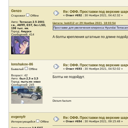
Genzo
Re: ОФФ. Проставки под верхние шар
«
Ответ #692 :
30 Ноября 2021, 04:42:32 »
Старожил
Offline
Авто:
Terracan 2.5 2001
Цитата: bob312 от 29 Ноября 2021, 18:03:54
г.в., АКПП, EST, без LSD,
Проставки для увеличения клиренса Hyundai Terracan
198 тыс. км.
Город:
Амурск
Сообщений: 414
А болты крепления штатные по длине подой
lonshakov-86
Re: ОФФ. Проставки под верхние шар
«
Ответ #693 :
30 Ноября 2021, 04:52:02 »
Бывалый
Offline
Возраст: 42
Болты не подойдут.
Авто:
был 2,5 и 3,5
Город:
пыть-ях хмао
Сообщений: 245
Dictum factum
evgenyfr
Re: ОФФ. Проставки под верхние шар
«
Ответ #694 :
30 Ноября 2021, 09:15:48 »
Интересующийся
Offline
Авто:
terracan 2.9 EST