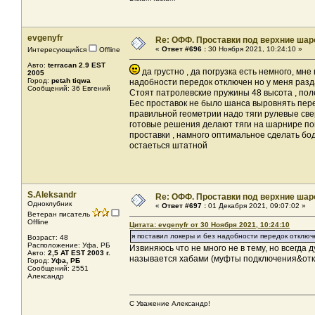
evgenyfr
Re: ОФФ. Проставки под верхние шар
«
Ответ #696 :
30 Ноября 2021, 10:24:10 »
Интересующийся
Offline
Авто:
terracan 2.9 EST
да грустно , да погрузка есть немного, мне
2005
Город:
petah tiqwa
надобности передок отключен но у меня разда
Сообщений: 36 Евгений
Стоят патролевские пружины 48 высота , пол
Бес проставок не было шанса выровнять перед
правильной геометрии надо тяги рулевые сверх
готовые решения делают тяги на шарнире пок
проставки , намного оптимальное сделать бо
остаеться штатной
S.Aleksandr
Re: ОФФ. Проставки под верхние шар
Одноклубник
«
Ответ #697 :
01 Декабря 2021, 09:07:02 »
Ветеран писатель
Offline
Цитата: evgenyfr от 30 Ноября 2021, 10:24:10
я поставил локеры и без надобности передок отключ
Возраст: 48
Расположение: Уфа, РБ
Извиняюсь что не много не в тему, но всегда 
Авто:
2,5 AT EST 2003 г.
называется хабами (муфты подключения&отк
Город:
Уфа, РБ
Сообщений: 2551
Александр
С Уважение Александр!