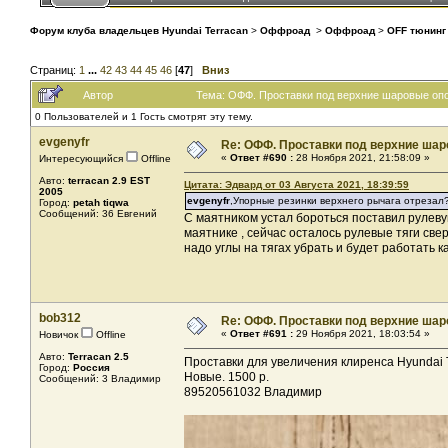
Форум клуба владельцев Hyundai Terracan
>
Оффроад
>
Оффроад
>
OFF тюнинг
Страниц:
1
...
42
43
44
45
46
[
47
]
Вниз
Автор
Тема: ОФФ. Проставки под верхние шаровые опо
0 Пользователей и 1 Гость смотрят эту тему.
evgenyfr
Re: ОФФ. Проставки под верхние шар
«
Ответ #690 :
28 Ноября 2021, 21:58:09 »
Интересующийся
Offline
Авто:
terracan 2.9 EST
Цитата: Эдвард от 03 Августа 2021, 18:39:59
2005
evgenyfr
,Упорные резинки верхнего рычага отрезал? 
Город:
petah tiqwa
Сообщений: 36 Евгений
С маятником устал бороться поставил рулевую
маятнике , сейчас осталось рулевые тяги сверх
надо углы на тягах убрать и будет работать 
bob312
Re: ОФФ. Проставки под верхние шар
«
Ответ #691 :
29 Ноября 2021, 18:03:54 »
Новичок
Offline
Авто:
Terracan 2.5
Проставки для увеличения клиренса Hyundai 
Город:
Россия
Новые. 1500 р.
Сообщений: 3 Владимир
89520561032 Владимир