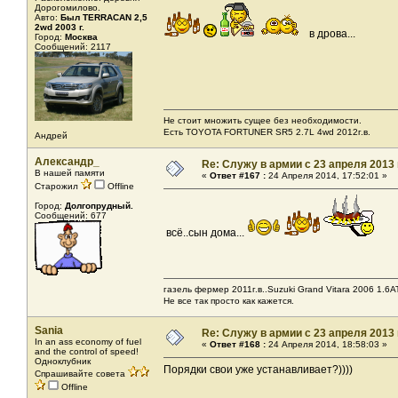
Дорогомилово.
Авто:
Был TERRACAN 2,5
2wd 2003 г.
в дрова...
Город:
Москва
Сообщений: 2117
Не стоит множить сущее без необходимости.
Есть TOYOTA FORTUNER SR5 2.7L 4wd 2012г.в.
Андрей
Александр_
Re: Служу в армии с 23 апреля 2013 г
В нашей памяти
«
Ответ #167 :
24 Апреля 2014, 17:52:01 »
Старожил
Offline
Город:
Долгопрудный.
Сообщений: 677
всё..сын дома...
газель фермер 2011г.в..Suzuki Grand Vitara 2006 1.6AT
Не все так просто как кажется.
Sania
Re: Служу в армии с 23 апреля 2013 г
In an ass economy of fuel
«
Ответ #168 :
24 Апреля 2014, 18:58:03 »
and the control of speed!
Одноклубник
Порядки свои уже устанавливает?))))
Спрашивайте совета
Offline