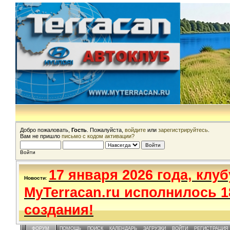
Добро пожаловать,
Гость
. Пожалуйста,
войдите
или
зарегистрируйтесь
.
Вам не пришло
письмо с кодом активации?
Войти
17 января 2026 года, клуб
Новости
:
MyTerracan.ru исполнилось 1
создания!
ФОРУМ
ПОМОЩЬ
ПОИСК
КАЛЕНДАРЬ
ЗАГРУЗКИ
ВОЙТИ
РЕГИСТРАЦИЯ