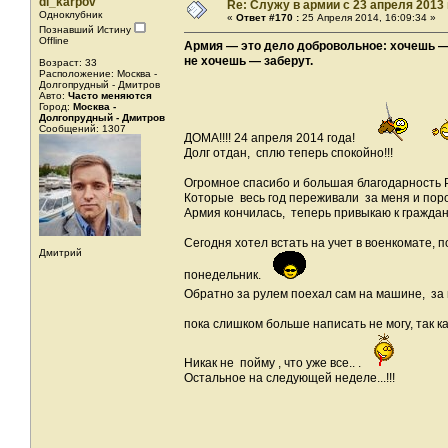
di_karpov
Re: Служу в армии с 23 апреля 2013 г
Одноклубник
«
Ответ #170 :
25 Апреля 2014, 16:09:34 »
Познавший Истину
Offline
Армия — это дело добровольное: хочешь —
не хочешь — заберут.
Возраст: 33
Расположение: Москва -
Долгопрудный - Дмитров
Авто:
Часто меняются
Город:
Москва -
Долгопрудный - Дмитров
Сообщений: 1307
ДОМА!!!! 24 апреля 2014 года!
Долг отдан, сплю теперь спокойно!!!
Огромное спасибо и большая благодарность 
Которые весь год переживали за меня и пор
Армия кончилась, теперь привыкаю к граждан
Сегодня хотел встать на учет в военкомате, п
Дмитрий
понедельник.
Обратно за рулем поехал сам на машине, за
пока слишком больше написать не могу, так 
Никак не пойму , что уже все.. .
Остальное на следующей неделе...!!!