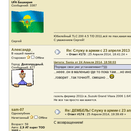
UFA Башкирия
Сообщений: 3387
Юбилейный TLC 200 4.5 T/D 2011,всё по max,какая ма
С уважением Сергей!
Сергей
Александр_
Re: Служу в армии с 23 апреля 2013 г
В нашей памяти
«
Ответ #173 :
25 Апреля 2014, 18:41:24 »
Старожил
Offline
Цитата: Sania от 24 Апреля 2014, 18:58:03
Город:
Долгопрудный.
Порядки свои уже устанавливает?))))
Сообщений: 677
...неее..он в маленько где то пока там.....но 
..говорит ..так точно!!!.. смешно ...
газель фермер 2011г.в..Suzuki Grand Vitara 2006 1.6AT
Не все так просто как кажется.
sam-07
Re: ДЕМБЕЛЬ! Служу в армии с 23 апре
Одноклубник
«
Ответ #174 :
25 Апреля 2014, 19:39:49 »
Начитанный
Offline
С возвращением!
Возраст: 59
Авто:
2,9 AT super TOD
2005 г.