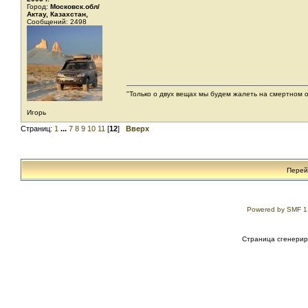
Город:
Московск.обл/
Актау, Казахстан,
Сообщений: 2498
"Только о двух вещах мы будем жалеть на смертном о
Игорь
Страниц:
1
...
7
8
9
10
11
[
12
]
Вверх
Перей
Powered by SMF 1
Страница сгенериро