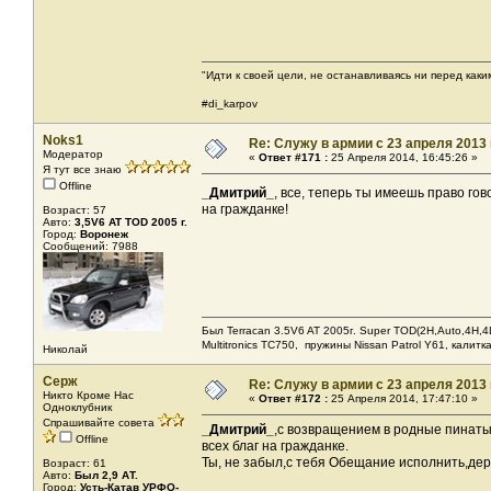
"Идти к своей цели, не останавливаясь ни перед как
#di_karpov
Noks1
Re: Служу в армии с 23 апреля 2013 г
Модератор
«
Ответ #171 :
25 Апреля 2014, 16:45:26 »
Я тут все знаю
Offline
_Дмитрий_
, все, теперь ты имеешь право гово
на гражданке!
Возраст: 57
Авто:
3,5V6 AT TOD 2005 г.
Город:
Воронеж
Сообщений: 7988
Был Terracan 3.5V6 AT 2005г. Super TOD(2H,Auto,4H,4L
Мultitronics TC750, пружины Nissan Patrol Y61, калитк
Николай
Серж
Re: Служу в армии с 23 апреля 2013 г
Никто Кроме Нас
«
Ответ #172 :
25 Апреля 2014, 17:47:10 »
Одноклубник
Спрашивайте совета
_Дмитрий_
,с возвращением в родные пинаты
Offline
всех благ на гражданке.
Ты, не забыл,с тебя Обещание исполнить,держ
Возраст: 61
Авто:
Был 2,9 АТ.
Город:
Усть-Катав УРФО-