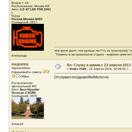
Возраст: 44
Расположение: Москва ЮГ
Авто:
2,5 АТ LSD TOD 2001
г.
Город:
Россия.Москва.ЮАО
Сообщений: 4917
чем круче джип..тем дальше пиз**ть за трактором)) "
"Главное в экстремальном отдыхе - вовремя заметить
Александр
megranny
Re: Служу в армии с 23 апреля 2013 г
Одноклубник
«
Ответ #169 :
24 Апреля 2014, 19:09:02 »
Спрашивайте совета
Offline
Отслужил-поздравлЯю!Молоток
Расположение:
Центральный ФО
Авто:
Был Hyundai
Terracan 2.9CRD
Сообщений: 3676
Алексей