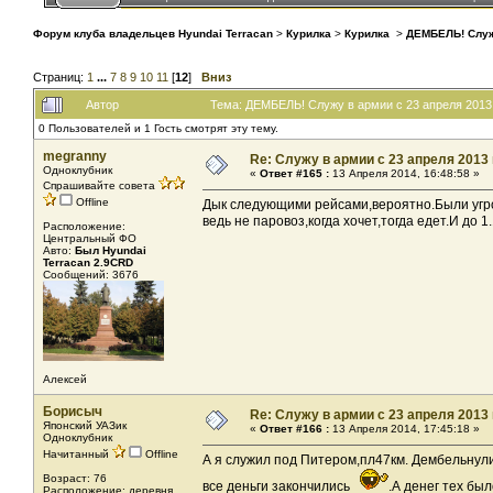
Форум клуба владельцев Hyundai Terracan
>
Курилка
>
Курилка
>
ДЕМБЕЛЬ! Служу
Страниц:
1
...
7
8
9
10
11
[
12
]
Вниз
Автор
Тема: ДЕМБЕЛЬ! Служу в армии с 23 апреля 2013 г
0 Пользователей и 1 Гость смотрят эту тему.
megranny
Re: Служу в армии с 23 апреля 2013 г
Одноклубник
«
Ответ #165 :
13 Апреля 2014, 16:48:58 »
Спрашивайте совета
Offline
Дык следующими рейсами,вероятно.Были угро
ведь не паровоз,когда хочет,тогда едет.И до 
Расположение:
Центральный ФО
Авто:
Был Hyundai
Terracan 2.9CRD
Сообщений: 3676
Алексей
Борисыч
Re: Служу в армии с 23 апреля 2013 г
Японский УАЗик
«
Ответ #166 :
13 Апреля 2014, 17:45:18 »
Одноклубник
Начитанный
Offline
А я служил под Питером,пл47км. Дембельнули 
Возраст: 76
все деньги закончились
.А денег тех бы
Расположение: деревня