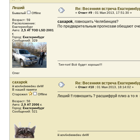
Леший
Re: Весенняя встреча Екатеринбу
«
Ответ #9 :
01 Мая 2013, 17:51:30 »
Бывалый
Offline
Возраст: 59
caxapok
, говношить Челябинцев?
Расположение:
По предварительным прогнозам обещают очен
Екатеринбург
Авто:
2,5 AT TOD LSD 2001
г.
Город:
Екатеринбург
Сообщений: 329
Тип-топ! Всё будет хорошо!!!
Олег
caxapok
Re: Весенняя встреча Екатеринбу
iii ʁɔvʎнdǝʚǝdǝu dиW
«
Ответ #10 :
01 Мая 2013, 18:14:02 »
В нашей памяти
Старожил
Offline
Леший !! говношить ? расшифруй плиз а то я н
Возраст: 56
Авто:
2,9 АТ 2006 г.
Город:
Екатеринбург
Сообщений: 521
iii ʁɔvʎнdǝʚǝdǝu dиW