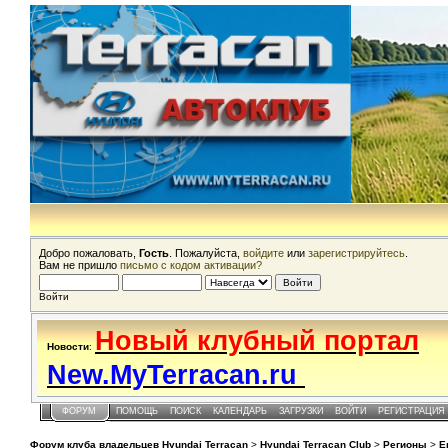
Добро пожаловать,
Гость
. Пожалуйста,
войдите
или
зарегистрируйтесь
.
Вам не пришло
письмо с кодом активации?
Войти
Новый клубный портал
Новости
:
New.MyTerracan.ru
ФОРУМ
ПОМОЩЬ
ПОИСК
КАЛЕНДАРЬ
ЗАГРУЗКИ
ВОЙТИ
РЕГИСТРАЦИЯ
Форум клуба владельцев Hyundai Terracan
>
Hyundai Terracan Club
>
Регионы
>
Е