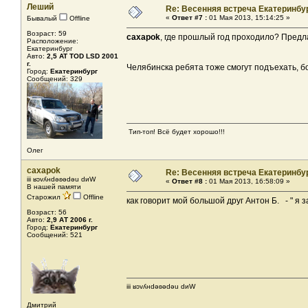
Леший
Re: Весенняя встреча Екатеринбу
«
Ответ #7 :
01 Мая 2013, 15:14:25 »
Бывалый
Offline
Возраст: 59
caxapok
, где прошлый год проходило? Предла
Расположение:
Екатеринбург
Авто:
2,5 AT TOD LSD 2001
г.
Челябинска ребята тоже смогут подъехать, бо
Город:
Екатеринбург
Сообщений: 329
Тип-топ! Всё будет хорошо!!!
Олег
caxapok
Re: Весенняя встреча Екатеринбу
iii ʁɔvʎнdǝʚǝdǝu dиW
«
Ответ #8 :
01 Мая 2013, 16:58:09 »
В нашей памяти
Старожил
Offline
как говорит мой большой друг Антон Б. - " я 
Возраст: 56
Авто:
2,9 АТ 2006 г.
Город:
Екатеринбург
Сообщений: 521
iii ʁɔvʎнdǝʚǝdǝu dиW
Дмитрий