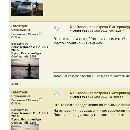
Электрик
Re: Весенняя встреча Екатеринбу
Одноклубник
«
Ответ #13 :
06 Мая 2013, 06:41:28 »
Познавший Истину
Offline
Эта... с числом то как? Устраивает или как?
Место - понятно - неизменно.
Возраст: 49
Авто:
Terracan 2.5 AT,EST
2002г.
Город:
Екатеринбург
Сообщений: 1208
Когда Бог создавал время, Он создал его достаточно
Егор
Электрик
Re: Весенняя встреча Екатеринбу
Одноклубник
«
Ответ #14 :
14 Мая 2013, 11:56:55 »
Познавший Истину
Offline
Что-то никто предложения по срокам не пишет.
Возраст: 49
На основании предсказания метеорологов и 
Авто:
Terracan 2.5 AT,EST
Пожелания по датам - у кого какие пишите.
2002г.
Город:
Екатеринбург
Сообщений: 1208