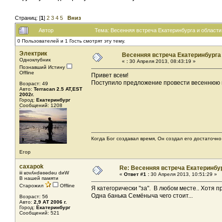
Страниц: [
1
]
2
3
4
5
Вниз
Автор
Тема: Весенняя встреча Екатеринбурга и области
0 Пользователей и 1 Гость смотрят эту тему.
Электрик
Весенняя встреча Екатеринбурга
Одноклубник
«
:
30 Апреля 2013, 08:43:19 »
Познавший Истину
Offline
Привет всем!
Поступило предложение провести весеннюю вс
Возраст: 49
Авто:
Terracan 2.5 AT,EST
2002г.
Город:
Екатеринбург
Сообщений: 1208
Когда Бог создавал время, Он создал его достаточно
Егор
caxapok
Re: Весенняя встреча Екатеринбу
iii ʁɔvʎнdǝʚǝdǝu dиW
«
Ответ #1 :
30 Апреля 2013, 10:51:29 »
В нашей памяти
Старожил
Offline
Я категорически "за". В любом месте.. Хотя 
Одна банька Семёныча чего стоит...
Возраст: 56
Авто:
2,9 АТ 2006 г.
Город:
Екатеринбург
Сообщений: 521