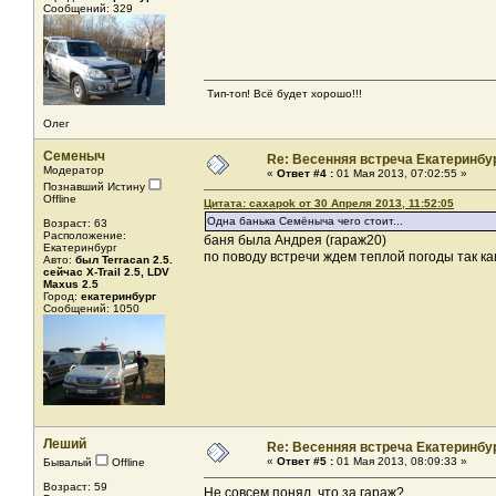
Сообщений: 329
Тип-топ! Всё будет хорошо!!!
Олег
Семеныч
Re: Весенняя встреча Екатеринбу
Модератор
«
Ответ #4 :
01 Мая 2013, 07:02:55 »
Познавший Истину
Offline
Цитата: caxapok от 30 Апреля 2013, 11:52:05
Одна банька Семёныча чего стоит...
Возраст: 63
Расположение:
баня была Андрея (гараж20)
Екатеринбург
по поводу встречи ждем теплой погоды так как
Авто:
был Terracan 2.5.
сейчас X-Trail 2.5, LDV
Maxus 2.5
Город:
екатеринбург
Сообщений: 1050
Леший
Re: Весенняя встреча Екатеринбу
«
Ответ #5 :
01 Мая 2013, 08:09:33 »
Бывалый
Offline
Возраст: 59
Не совсем понял, что за гараж?