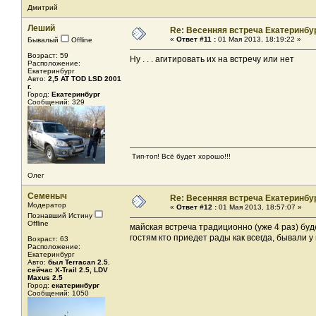
Дмитрий
Леший
Re: Весенняя встреча Екатеринбу
«
Ответ #11 :
01 Мая 2013, 18:19:22 »
Бывалый
Offline
Возраст: 59
Ну . . . агитировать их на встречу или нет
Расположение:
Екатеринбург
Авто:
2,5 AT TOD LSD 2001
г.
Город:
Екатеринбург
Сообщений: 329
Тип-топ! Всё будет хорошо!!!
Олег
Семеныч
Re: Весенняя встреча Екатеринбу
Модератор
«
Ответ #12 :
01 Мая 2013, 18:57:07 »
Познавший Истину
Offline
майская встреча традиционно (уже 4 раз) буд
гостям кто приедет рады как всегда, бывали
Возраст: 63
Расположение:
Екатеринбург
Авто:
был Terracan 2.5.
сейчас X-Trail 2.5, LDV
Maxus 2.5
Город:
екатеринбург
Сообщений: 1050