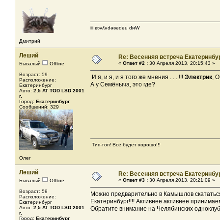
iii ʁɔvʎнdǝʚǝdǝu dиW
Дмитрий
Леший
Re: Весенняя встреча Екатеринбу
«
Ответ #2 :
30 Апреля 2013, 20:15:43 »
Бывалый
Offline
Возраст: 59
И я, и я, и я того же мнения . . . !!!
Электрик
, 
Расположение:
А у Семёныча, это где?
Екатеринбург
Авто:
2,5 AT TOD LSD 2001
г.
Город:
Екатеринбург
Сообщений: 329
Тип-топ! Всё будет хорошо!!!
Олег
Леший
Re: Весенняя встреча Екатеринбу
«
Ответ #3 :
30 Апреля 2013, 20:21:09 »
Бывалый
Offline
Возраст: 59
Можно предварительно в Камышлов скататься
Расположение:
Екатеринбург!!!! Активнее активнее принимаем
Екатеринбург
Авто:
2,5 AT TOD LSD 2001
Обратите внимание на Челябинских одноклубн
г.
Город:
Екатеринбург