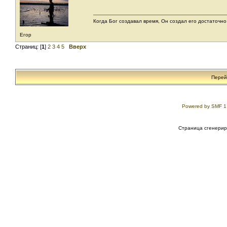
Когда Бог создавал время, Он создал его достаточно
Егор
Страниц: [
1
]
2
3
4
5
Вверх
Перей
Powered by SMF 1
Страница сгенериро