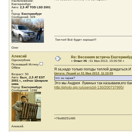
Расположение:
Екатеринбург
Авто:
2,5 AT TOD LSD 2001
г.
Город:
Екатеринбург
Сообщений: 329
Тип-топ! Всё будет хорошо!!!
Олег
Алексий
Re: Весенняя встреча Екатеринбу
Одноклубник
«
Ответ #6 :
01 Мая 2013, 15:00:59 »
Познавший Истину
Offline
Я за,надо только погоды теплой дождаться.И 
Цитата: Леший от 01 Мая 2013, 11:10:09
Возраст: 50
Авто:
Был...2,5 AT EST
что за гараж?
2001 г., сейчас Шевроле
Это мы Андрея Лукиных так называем,его бан
нива
Город:
Екатеринбург.
http://photo.qip.ru/users/zil-130/200737995/
Сообщений: 1298
+79о89251490
Алексей.