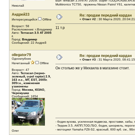
Был Terracan 3.5V6 AT 2005г. Super TOD(2H,Auto,4H,4L
Мultitronics TC750, пружины Nissan Patrol Y61, калитк
Николай
Андрей33
Re: продам передний кардан
«
Ответ #2 :
30 Марта 2020, 20:04:21
Интересующийся
Offline
Возраст: 58
11 т.р
Расположение: г.Владимир
Авто:
Terracan 3.5 AT 2005
г.
Город:
Владимир
Сообщений: 22 Андрей
ollegator79
Re: продам передний кардан
Одноклубник
«
Ответ #3 :
31 Марта 2020, 08:41:15
Начитанный
Offline
Он столько же у Михаила в магазине стоит.
Возраст: 47
Авто:
Terracan (черно-
зеленый, u-pol raptor) 2.9,
163 л.с., МТ, EST, 2005г.
305т.к., изменения
узаконены
Город:
Москва, ЮЗАО,
Черемушки
Сообщений: 1654
- бодик кузова, усиленная подвеска, проставки, хабы,
- Террик 3.5, АКПП,TOD,ГБО, бодик, шноркель, пороги, 
- мотоцикл Yamaha FZ6-S2, красный, 600 куб. см., 98л.
Олег