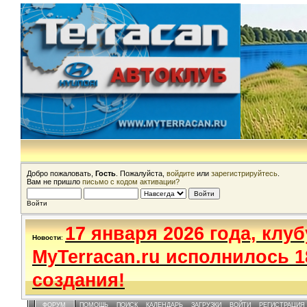
Добро пожаловать,
Гость
. Пожалуйста,
войдите
или
зарегистрируйтесь
.
Вам не пришло
письмо с кодом активации?
Войти
17 января 2026 года, клуб
Новости
:
MyTerracan.ru исполнилось 1
создания!
ФОРУМ
ПОМОЩЬ
ПОИСК
КАЛЕНДАРЬ
ЗАГРУЗКИ
ВОЙТИ
РЕГИСТРАЦИЯ