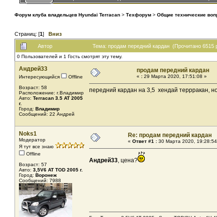
Форум клуба владельцев Hyundai Terracan
>
Техфорум
>
Общие технические во
Страниц: [
1
]
Вниз
Автор
Тема: продам передний кардан (Прочитано 6515 
0 Пользователей и 1 Гость смотрят эту тему.
Андрей33
продам передний кардан
«
:
29 Марта 2020, 17:51:08 »
Интересующийся
Offline
Возраст: 58
передний кардан на 3,5 хендай террракан, н
Расположение: г.Владимир
Авто:
Terracan 3.5 AT 2005
г.
Город:
Владимир
Сообщений: 22 Андрей
Noks1
Re: продам передний кардан
Модератор
«
Ответ #1 :
30 Марта 2020, 19:28:54
Я тут все знаю
Offline
Андрей33
, цена?
Возраст: 57
Авто:
3,5V6 AT TOD 2005 г.
Город:
Воронеж
Сообщений: 7988