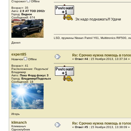
Старожил
Offline
Возраст: 35
Авто:
2.9 АТ TOD 2002г
Город:
Видное
Сообщений: 674
Эх надо поднажать!!! Удачи
LSD, пружины Nissan Patrol Y61, Multitronics RIF500, 
Данил
expert85
Re: Срочно нужна помощь в голос
«
Ответ #4 :
15 Ноября 2013, 13:37:34 »
Новичок
Offline
Возраст: 41
Расположение: Подольск/
Владимир
Авто:
Пока Форд фокус 3
Город:
Владимир/Подольск
Сообщений: 18
Игорь
klimanch
Re: Срочно нужна помощь в голос
Климаныч
«
Ответ #5 :
15 Ноября 2013, 13:38:09 »
Одноклубник