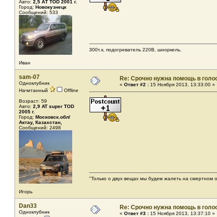
Авто:
2,5 АТ TOD 2001 г.
Город:
Новокузнецк
Сообщений: 533
300т.к, подогреватель 220В, шноркель.
Иван
sam-07
Re: Срочно нужна помощь в голос
Одноклубник
«
Ответ #2 :
15 Ноября 2013, 13:33:00 »
Начитанный
Offline
Возраст: 59
Авто:
2,9 AT super TOD
2005 г.
Город:
Московск.обл/
Актау, Казахстан,
Сообщений: 2498
"Только о двух вещах мы будем жалеть на смертном о
Игорь
Dan33
Re: Срочно нужна помощь в голос
Одноклубник
«
Ответ #3 :
15 Ноября 2013, 13:37:10 »