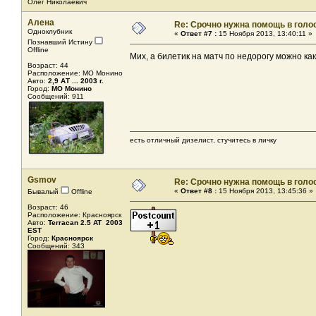
Олег Николаевич
Алена
Re: Срочно нужна помощь в голос
Одноклубник
«
Ответ #7 :
15 Ноября 2013, 13:40:11 »
Познавший Истину
Offline
Мих, а билетик на матч по недорогу можно как
Возраст: 44
Расположение: МО Монино
Авто:
2,9 АТ ... 2003 г.
Город:
МО Монино
Сообщений: 911
есть отличный дизелист, стучитесь в личку
Gsmov
Re: Срочно нужна помощь в голос
«
Ответ #8 :
15 Ноября 2013, 13:45:36 »
Бывалый
Offline
Возраст: 46
Расположение: Красноярск
Авто:
Terracan 2.5 AT 2003
EST
Город:
Красноярск
Сообщений: 343