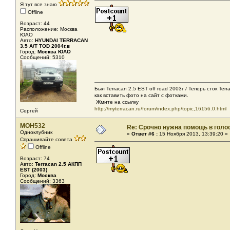
Я тут все знаю
Offline
Возраст: 44
Расположение: Москва
ЮАО
Авто:
HYUNDAI TERRACAN
3.5 A/T TOD 2004г.в
Город:
Москва ЮАО
Сообщений: 5310
Был Terracan 2.5 EST off road 2003г / Теперь сток Ter
как вставить фото на сайт с фотками.
Жмите на ссылку
http://myterracan.ru/forum/index.php/topic,16156.0.html
Сергей
MOH532
Re: Срочно нужна помощь в голос
Одноклубник
«
Ответ #6 :
15 Ноября 2013, 13:39:20 »
Спрашивайте совета
Offline
Возраст: 74
Авто:
Terracan 2.5 АКПП
EST (2003)
Город:
Москва
Сообщений: 3363