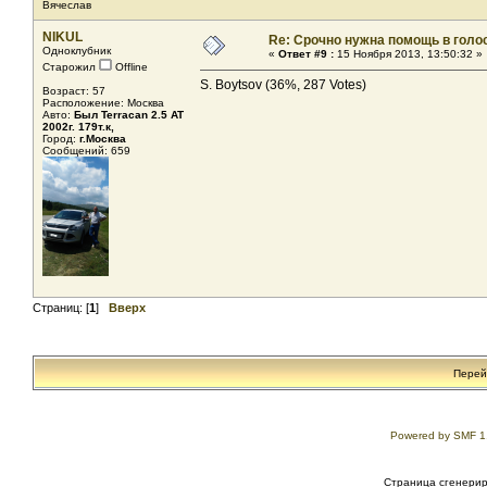
Вячеслав
NIKUL
Re: Срочно нужна помощь в голос
Одноклубник
«
Ответ #9 :
15 Ноября 2013, 13:50:32 »
Старожил
Offline
S. Boytsov (36%, 287 Votes)
Возраст: 57
Расположение: Москва
Авто:
Был Terracan 2.5 AT
2002г. 179т.к,
Город:
г.Москва
Сообщений: 659
Страниц: [
1
]
Вверх
Перей
Powered by SMF 1
Страница сгенериро