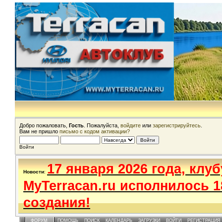
Добро пожаловать,
Гость
. Пожалуйста,
войдите
или
зарегистрируйтесь
.
Вам не пришло
письмо с кодом активации?
Войти
17 января 2026 года, клуб
Новости
:
MyTerracan.ru исполнилось 1
создания!
ФОРУМ
ПОМОЩЬ
ПОИСК
КАЛЕНДАРЬ
ЗАГРУЗКИ
ВОЙТИ
РЕГИСТРАЦИЯ