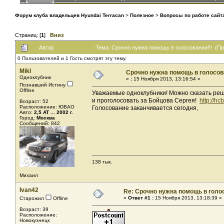
Форум клуба владельцев Hyundai Terracan
>
Полезное
>
Вопросы по работе сайт
Страниц: [
1
]
Вниз
Автор
Тема: Срочно нужна помощь в голосовании!!! (Пр
0 Пользователей и 1 Гость смотрят эту тему.
Mikl
Срочно нужна помощь в голосова
Одноклубник
«
:
15 Ноября 2013, 13:16:54 »
Познавший Истину
Offline
Уважаемые одноклубники! Можно сказать реша
и проголосовать за Бойцова Сергея!
http://hc
Возраст: 52
Расположение: ЮВАО
Голосование заканчивается сегодня,
Авто:
2,5 AT ... 2002 г.
Город:
Москва
Сообщений: 842
138 тык.
Михаил
Ivan42
Re: Срочно нужна помощь в голос
«
Ответ #1 :
15 Ноября 2013, 13:18:39 »
Старожил
Offline
Возраст: 39
Расположение:
Новокузнецк