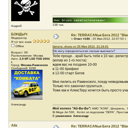
138 тык.
Андрей
БОНДЫЧ
Re: TERRACANьи Бега 2012 "Bla
Модератор
«
Ответ #186 :
25 Мая 2012, 22:07:53 »
Я тут все знаю
Offline
Цитата: druoo от 25 Мая 2012, 21:16:01
Не могу определиться во сколько выезжать?
Возраст: 69
Расположение: Москва
Тебе проще... край быть тебе к 10 час.-регистр
Авто:
2,9 МТ LSD ТОD 2004
(копир из 1-го поста):
г.
ждем вас не позднее 10-00
Город:
Москва-Раменское
Сообщений: 6296
в 11-00 брифинг
в 12-00 старт Бегов
Мне пилить из Раменского, поеду неведомыми 
Только что закончил грузиться...
Тоже как и АлексТеру хочется быть просто уч
Александр
Мой колхоз "Ай-Би-Би":
АМО "KONI", Шноркель, Леб
Bi Mega Jet 500, Котёл эл.подогрева "DEFA", Проста
С уважением Александр
Alix
Re: TERRACANьи Бега 2012 "Bla