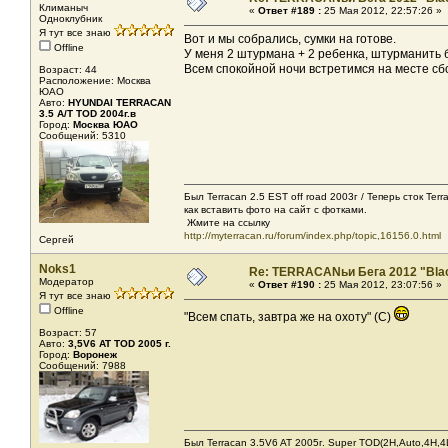
Климаныч
«
Ответ #189 :
25 Мая 2012, 22:57:26 »
Одноклубник
Я тут все знаю
Вот и мы собрались, сумки на готове.
Offline
У меня 2 штурмана + 2 ребенка, штурманить б
Всем спокойной ночи встретимся на месте сб
Возраст: 44
Расположение: Москва
ЮАО
Авто:
HYUNDAI TERRACAN
3.5 A/T TOD 2004г.в
Город:
Москва ЮАО
Сообщений: 5310
Был Terracan 2.5 EST off road 2003г / Теперь сток Ter
как вставить фото на сайт с фотками.
Жмите на ссылку
http://myterracan.ru/forum/index.php/topic,16156.0.html
Сергей
Noks1
Re: TERRACANьи Бега 2012 "Bla
Модератор
«
Ответ #190 :
25 Мая 2012, 23:07:56 »
Я тут все знаю
Offline
"Всем спать, завтра же на охоту" (С)
Возраст: 57
Авто:
3,5V6 AT TOD 2005 г.
Город:
Воронеж
Сообщений: 7988
Был Terracan 3.5V6 AT 2005г. Super TOD(2H,Auto,4H,4L