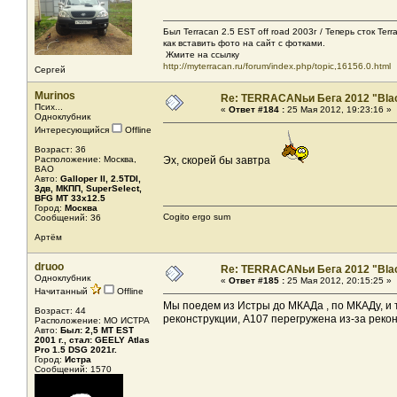
Был Terracan 2.5 EST off road 2003г / Теперь сток Ter
как вставить фото на сайт с фотками.
Жмите на ссылку
http://myterracan.ru/forum/index.php/topic,16156.0.html
Сергей
Murinos
Re: TERRACANьи Бега 2012 "Bla
Псих...
«
Ответ #184 :
25 Мая 2012, 19:23:16 »
Одноклубник
Интересующийся
Offline
Возраст: 36
Расположение: Москва,
Эх, скорей бы завтра
ВАО
Авто:
Galloper II, 2.5TDI,
3дв, МКПП, SuperSelect,
BFG МT 33x12.5
Город:
Москва
Cogito ergo sum
Сообщений: 36
Артём
druoo
Re: TERRACANьи Бега 2012 "Bla
Одноклубник
«
Ответ #185 :
25 Мая 2012, 20:15:25 »
Начитанный
Offline
Мы поедем из Истры до МКАДа , по МКАДу, и т
Возраст: 44
реконструкции, А107 перегружена из-за рекон
Расположение: МО ИСТРА
Авто:
Был: 2,5 MT EST
2001 г., стал: GEELY Atlas
Pro 1.5 DSG 2021г.
Город:
Истра
Сообщений: 1570