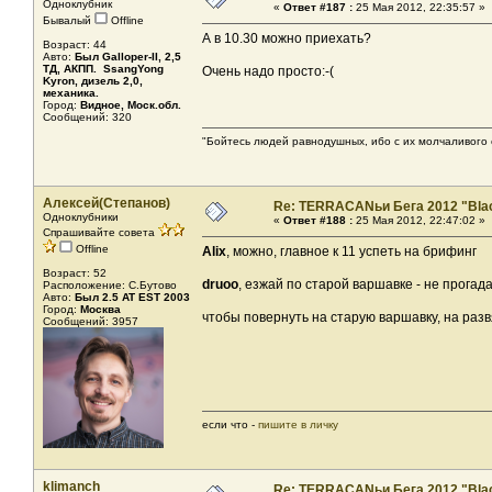
Одноклубник
«
Ответ #187 :
25 Мая 2012, 22:35:57 »
Бывалый
Offline
А в 10.30 можно приехать?
Возраст: 44
Авто:
Был Galloper-II, 2,5
ТД, АКПП. SsangYong
Очень надо просто:-(
Kyron, дизель 2,0,
механика.
Город:
Видное, Моск.обл.
Сообщений: 320
"Бойтесь людей равнодушных, ибо с их молчаливого 
Алексей(Степанов)
Re: TERRACANьи Бега 2012 "Bla
Одноклубники
«
Ответ #188 :
25 Мая 2012, 22:47:02 »
Спрашивайте совета
Offline
Alix
, можно, главное к 11 успеть на брифинг
Возраст: 52
druoo
, езжай по старой варшавке - не прогад
Расположение: С.Бутово
Авто:
Был 2.5 AT EST 2003
Город:
Москва
чтобы повернуть на старую варшавку, на ра
Сообщений: 3957
если что -
пишите в личку
klimanch
Re: TERRACANьи Бега 2012 "Bla