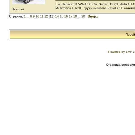
Был Terracan 3.5V6 AT 2005г. Super TOD(2H,Auto,4H,4L
Мultitronics TC750, пружины Nissan Patrol Y61, калитк
Николай
Страниц:
1
...
8
9
10
11
12
[
13
]
14
15
16
17
18
...
20
Вверх
Перей
Powered by SMF 1
Страница сгенериро