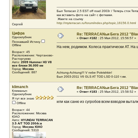
Был Terracan 2.5 EST off road 2003г / Теперь сток Ter
как вставить фото на сайт с фотками.
Жмите на ссылку
http://myterracan.ru/forum/index.php/topic,16156.0.html
Сергей
Цифра
Re: TERRACANьи Бега 2012 "Bla
Одноклубник
«
Ответ #182 :
25 Мая 2012, 15:56:57 »
Познавший Истину
Offline
На нем, родимом. Колеса практически AT. На 
Возраст: 45
Расположение: Чертаново-
Расторгуево
Авто:
2009 Hummer H3 V8
все блоки 36.000 км
Город:
Москва
Сообщений: 887
Achtung-Achtung!!! V nebe Pokrishkin!
Был 2003-2011 V6 GLS AT TOD LSD 0-110 т.км.
klimanch
Re: TERRACANьи Бега 2012 "Bla
Климаныч
«
Ответ #183 :
25 Мая 2012, 15:58:52 »
Одноклубник
Я тут все знаю
или как саню из сугробов всем взводом вытал
Offline
Возраст: 44
Расположение: Москва
ЮАО
Авто:
HYUNDAI TERRACAN
3.5 A/T TOD 2004г.в
Город:
Москва ЮАО
Сообщений: 5310