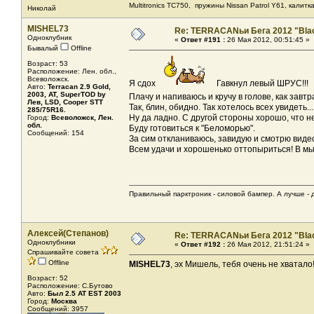
Мultitronics TC750, пружины Nissan Patrol Y61, калитк
Николай
MISHEL73
Re: TERRACANьи Бега 2012 "Bla
Одноклубник
«
Ответ #191 :
26 Мая 2012, 00:51:45 »
Бывалый
Offline
Возраст: 53
Расположение: Лен. обл.,
Всеволожск.
Я сдох
Гавкнул левый ШРУС!!!
Авто:
Terracan 2.9 Gold,
2003, AT, SuperTOD by
Плачу и напиваюсь и кручу в голове, как завт
Лев, LSD, Cooper STT
Так, блин, обидно. Так хотелось всех увидеть...
285/75R16.
Ну да ладно. С другой стороны хорошо, что не
Город:
Всеволожск, Лен.
обл.
Буду готовиться к "Беломорью".
Сообщений: 154
За сим откланиваюсь, завидую и смотрю видео
Всем удачи и хорошенько оттопыриться! В мы
Правильный парктроник - силовой бампер. А лучше - 
Алексей(Степанов)
Re: TERRACANьи Бега 2012 "Bla
Одноклубники
«
Ответ #192 :
26 Мая 2012, 21:51:24 »
Спрашивайте совета
Offline
MISHEL73
, эх Мишель, тебя очень не хватало!
Возраст: 52
Расположение: С.Бутово
Авто:
Был 2.5 AT EST 2003
Город:
Москва
Сообщений: 3957