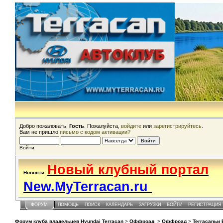
Добро пожаловать,
Гость
. Пожалуйста,
войдите
или
зарегистрируйтесь
.
Вам не пришло
письмо с кодом активации?
Войти
Новый клубный портал
Новости
:
New.MyTerracan.ru
ФОРУМ
ПОМОЩЬ
ПОИСК
КАЛЕНДАРЬ
ЗАГРУЗКИ
ВОЙТИ
РЕГИСТРАЦИЯ
Форум клуба владельцев Hyundai Terracan
>
Оффроад
>
Оффроад
>
Terracanьи 