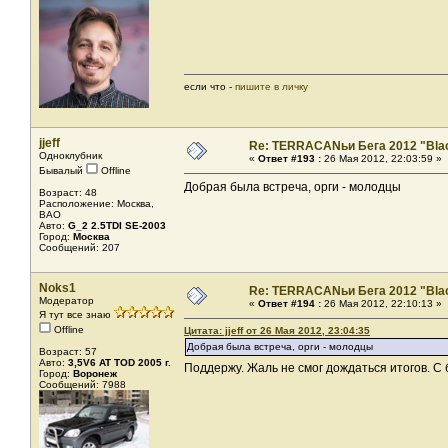
если что -
пишите в личку
jjeff
Re: TERRACANьи Бега 2012 "Bla
Одноклубник
«
Ответ #193 :
26 Мая 2012, 22:03:59 »
Бывалый
Offline
Добрая была встреча, орги - молодцы
Возраст: 48
Расположение: Москва,
ВАО
Авто:
G_2 2.5TDI SE-2003
Город:
Москва
Сообщений: 207
Noks1
Re: TERRACANьи Бега 2012 "Bla
Модератор
«
Ответ #194 :
26 Мая 2012, 22:10:13 »
Я тут все знаю
Offline
Цитата: jjeff от 26 Мая 2012, 23:04:35
Добрая была встреча, орги - молодцы
Возраст: 57
Авто:
3,5V6 AT TOD 2005 г.
Поддержу. Жаль не смог дождаться итогов. 
Город:
Воронеж
Сообщений: 7988