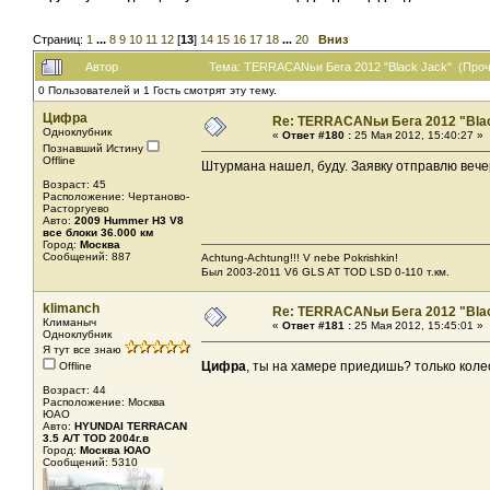
Страниц:
1
...
8
9
10
11
12
[
13
]
14
15
16
17
18
...
20
Вниз
Автор
Тема: TERRACANьи Бега 2012 "Black Jack" (Проч
0 Пользователей и 1 Гость смотрят эту тему.
Цифра
Re: TERRACANьи Бега 2012 "Bla
Одноклубник
«
Ответ #180 :
25 Мая 2012, 15:40:27 »
Познавший Истину
Offline
Штурмана нашел, буду. Заявку отправлю веч
Возраст: 45
Расположение: Чертаново-
Расторгуево
Авто:
2009 Hummer H3 V8
все блоки 36.000 км
Город:
Москва
Сообщений: 887
Achtung-Achtung!!! V nebe Pokrishkin!
Был 2003-2011 V6 GLS AT TOD LSD 0-110 т.км.
klimanch
Re: TERRACANьи Бега 2012 "Bla
Климаныч
«
Ответ #181 :
25 Мая 2012, 15:45:01 »
Одноклубник
Я тут все знаю
Цифра
, ты на хамере приедишь? только кол
Offline
Возраст: 44
Расположение: Москва
ЮАО
Авто:
HYUNDAI TERRACAN
3.5 A/T TOD 2004г.в
Город:
Москва ЮАО
Сообщений: 5310