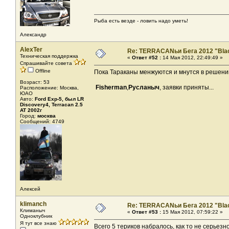
Рыба есть везде - ловить надо уметь!
Александр
AlexTer
Re: TERRACANьи Бега 2012 "Bla
Техническая поддержка
«
Ответ #52 :
14 Мая 2012, 22:49:49 »
Спрашивайте совета
Offline
Пока Тараканы менжуются и мнутся в решении
Возраст: 53
Fisherman
,
Русланыч
, заявки приняты...
Расположение: Москва,
ЮАО
Авто:
Ford Exp-5, был LR
Discovery4, Terracan 2.5
AT 2002г
Город:
москва
Сообщений: 4749
Алексей
klimanch
Re: TERRACANьи Бега 2012 "Bla
Климаныч
«
Ответ #53 :
15 Мая 2012, 07:59:22 »
Одноклубник
Я тут все знаю
Всего 5 териков набралось, как то не серьезн