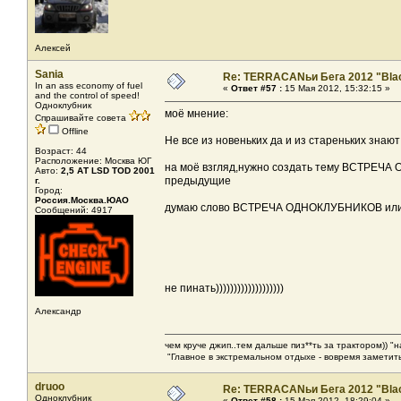
Алексей
Sania
Re: TERRACANьи Бега 2012 "Bla
In an ass economy of fuel
«
Ответ #57 :
15 Мая 2012, 15:32:15 »
and the control of speed!
Одноклубник
моё мнение:
Спрашивайте совета
Offline
Не все из новеньких да и из стареньких знают
Возраст: 44
Расположение: Москва ЮГ
на моё взгляд,нужно создать тему ВСТРЕЧА О
Авто:
2,5 АТ LSD TOD 2001
предыдущие
г.
Город:
Россия.Москва.ЮАО
думаю слово ВСТРЕЧА ОДНОКЛУБНИКОВ или сл
Сообщений: 4917
не пинать)))))))))))))))))))
Александр
чем круче джип..тем дальше пиз**ть за трактором)) "
"Главное в экстремальном отдыхе - вовремя заметить
druoo
Re: TERRACANьи Бега 2012 "Bla
Одноклубник
«
Ответ #58 :
15 Мая 2012, 18:29:04 »