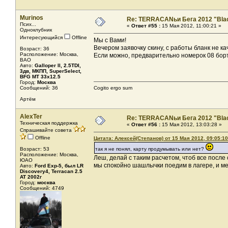
Murinos
Re: TERRACANьи Бега 2012 "Bla
Псих...
«
Ответ #55 :
15 Мая 2012, 11:00:21 »
Одноклубник
Интересующийся
Offline
Мы с Вами!
Вечером заявочку скину, с работы бланк не ка
Возраст: 36
Расположение: Москва,
Если можно, предварительно номерок 08 бор
ВАО
Авто:
Galloper II, 2.5TDI,
3дв, МКПП, SuperSelect,
BFG МT 33x12.5
Город:
Москва
Сообщений: 36
Cogito ergo sum
Артём
AlexTer
Re: TERRACANьи Бега 2012 "Bla
Техническая поддержка
«
Ответ #56 :
15 Мая 2012, 13:03:28 »
Спрашивайте совета
Offline
Цитата: Алексей(Степанов) от 15 Мая 2012, 09:05:10
Возраст: 53
так я не понял, карту продумывать или нет?
Расположение: Москва,
Леш, делай с таким расчетом, чтоб все после 
ЮАО
мы спокойно шашлычки поедим в лагере, и м
Авто:
Ford Exp-5, был LR
Discovery4, Terracan 2.5
AT 2002г
Город:
москва
Сообщений: 4749