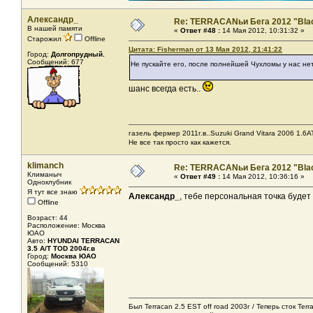
Александр_
Re: TERRACANьи Бега 2012 "Bla
В нашей памяти
«
Ответ #48 :
14 Мая 2012, 10:31:32 »
Старожил
Offline
Цитата: Fisherman от 13 Мая 2012, 21:41:22
Город:
Долгопрудный.
Сообщений: 677
Не пускайте его, после полнейшей Чухломы у нас не
шанс всегда есть..
газель фермер 2011г.в..Suzuki Grand Vitara 2006 1.6AT
Не все так просто как кажется.
klimanch
Re: TERRACANьи Бега 2012 "Bla
Климаныч
«
Ответ #49 :
14 Мая 2012, 10:36:16 »
Одноклубник
Я тут все знаю
Александр_
, тебе персональная точка будет
Offline
Возраст: 44
Расположение: Москва
ЮАО
Авто:
HYUNDAI TERRACAN
3.5 A/T TOD 2004г.в
Город:
Москва ЮАО
Сообщений: 5310
Был Terracan 2.5 EST off road 2003г / Теперь сток Ter