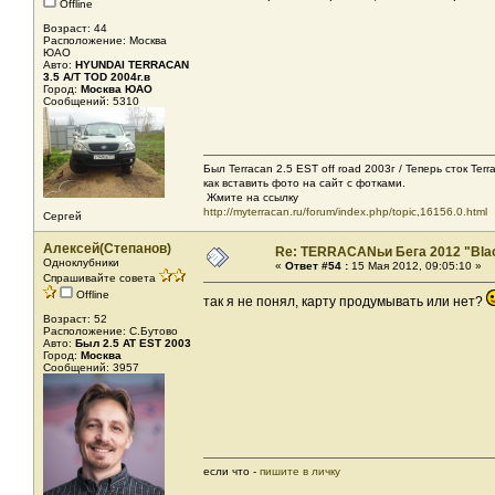
Offline
Возраст: 44
Расположение: Москва
ЮАО
Авто:
HYUNDAI TERRACAN
3.5 A/T TOD 2004г.в
Город:
Москва ЮАО
Сообщений: 5310
Был Terracan 2.5 EST off road 2003г / Теперь сток Ter
как вставить фото на сайт с фотками.
Жмите на ссылку
http://myterracan.ru/forum/index.php/topic,16156.0.html
Сергей
Алексей(Степанов)
Re: TERRACANьи Бега 2012 "Bla
Одноклубники
«
Ответ #54 :
15 Мая 2012, 09:05:10 »
Спрашивайте совета
Offline
так я не понял, карту продумывать или нет?
Возраст: 52
Расположение: С.Бутово
Авто:
Был 2.5 AT EST 2003
Город:
Москва
Сообщений: 3957
если что -
пишите в личку