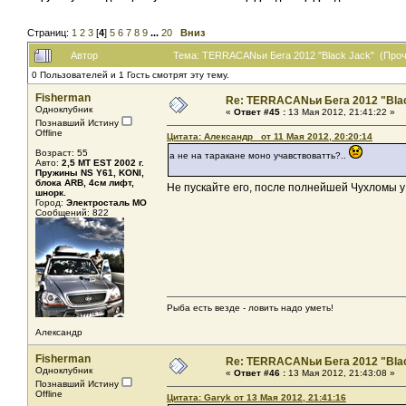
Страниц:
1
2
3
[
4
]
5
6
7
8
9
...
20
Вниз
Автор
Тема: TERRACANьи Бега 2012 "Black Jack" (Проч
0 Пользователей и 1 Гость смотрят эту тему.
Fisherman
Re: TERRACANьи Бега 2012 "Bla
Одноклубник
«
Ответ #45 :
13 Мая 2012, 21:41:22 »
Познавший Истину
Offline
Цитата: Александр_ от 11 Мая 2012, 20:20:14
Возраст: 55
а не на таракане моно учавствоватть?..
Авто:
2,5 MT EST 2002 г.
Пружины NS Y61, KONI,
блока ARB, 4см лифт,
Не пускайте его, после полнейшей Чухломы у 
шнорк.
Город:
Электросталь МО
Сообщений: 822
Рыба есть везде - ловить надо уметь!
Александр
Fisherman
Re: TERRACANьи Бега 2012 "Bla
Одноклубник
«
Ответ #46 :
13 Мая 2012, 21:43:08 »
Познавший Истину
Offline
Цитата: Garyk от 13 Мая 2012, 21:41:16