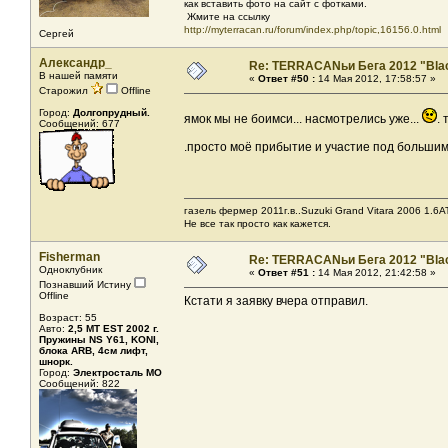
как вставить фото на сайт с фотками.
Жмите на ссылку
http://myterracan.ru/forum/index.php/topic,16156.0.html
Сергей
Александр_
Re: TERRACANьи Бега 2012 "Bla
В нашей памяти
«
Ответ #50 :
14 Мая 2012, 17:58:57 »
Старожил
Offline
Город:
Долгопрудный.
ямок мы не боимси... насмотрелись уже...
.
Сообщений: 677
.просто моё прибытие и участие под большим
газель фермер 2011г.в..Suzuki Grand Vitara 2006 1.6AT
Не все так просто как кажется.
Fisherman
Re: TERRACANьи Бега 2012 "Bla
Одноклубник
«
Ответ #51 :
14 Мая 2012, 21:42:58 »
Познавший Истину
Offline
Кстати я заявку вчера отправил.
Возраст: 55
Авто:
2,5 MT EST 2002 г.
Пружины NS Y61, KONI,
блока ARB, 4см лифт,
шнорк.
Город:
Электросталь МО
Сообщений: 822