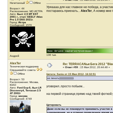
Начитанный
Offline
Уряаааа для нас главное не победа, а участи
Возраст: 44
постараюсь приехать...
AlexTer
, А номер мне 
Расположение: МО ИСТРА
Авто:
Был: 2,5 MT EST
2001 г., стал: GEELY Atlas
Pro 1.5 DSG 2021г.
Город:
Истра
Сообщений: 1570
138 тык.
Андрей
AlexTer
Re: TERRACANьи Бега 2012 "Bla
Техническая поддержка
«
Ответ #59 :
15 Мая 2012, 20:44:48 »
Спрашивайте совета
Offline
Цитата: Sania от 15 Мая 2012, 16:32:51
не пинать)))))))))))))))))))
Возраст: 53
Расположение: Москва,
ЮАО
уговорил..просто побьем...
Авто:
Ford Exp-5, был LR
Discovery4, Terracan 2.5
AT 2002г
на первой странице,прямо над твоей фоткой
Город:
москва
Сообщений: 4749
Цитировать
Даже если вы не планируете принимать участие в 
соревнования, но и отлично проведенное время н