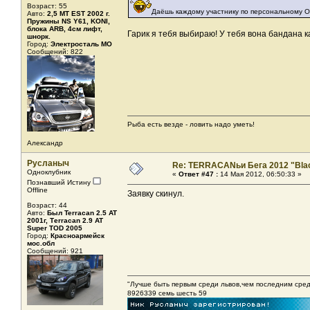
Возраст: 55
Даёшь каждому участнику по персональному О
Авто:
2,5 MT EST 2002 г.
Пружины NS Y61, KONI,
блока ARB, 4см лифт,
Гарик я тебя выбираю! У тебя вона бандана к
шнорк.
Город:
Электросталь МО
Сообщений: 822
Рыба есть везде - ловить надо уметь!
Александр
Русланыч
Re: TERRACANьи Бега 2012 "Bla
Одноклубник
«
Ответ #47 :
14 Мая 2012, 06:50:33 »
Познавший Истину
Offline
Заявку скинул.
Возраст: 44
Авто:
Был Terraсan 2.5 AT
2001г, Тerrаcan 2.9 AT
Super TOD 2005
Город:
Красноармейск
мос.обл
Сообщений: 921
"Лучше быть первым среди львов,чем последним сре
8926339 семь шесть 59