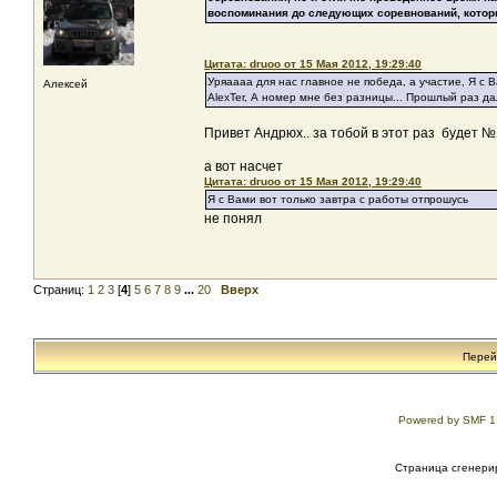
воспоминания до следующих соревнований, кото
Цитата: druoo от 15 Мая 2012, 19:29:40
Уряаааа для нас главное не победа, а участие, Я с 
Алексей
AlexTer, А номер мне без разницы... Прошлый раз да
Привет Андрюх.. за тобой в этот раз будет №
а вот насчет
Цитата: druoo от 15 Мая 2012, 19:29:40
Я с Вами вот только завтра с работы отпрошусь
не понял
Страниц:
1
2
3
[
4
]
5
6
7
8
9
...
20
Вверх
Перей
Powered by SMF 1
Страница сгенерир