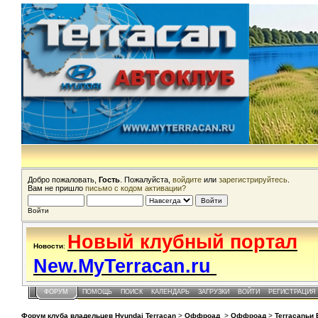
Добро пожаловать,
Гость
. Пожалуйста,
войдите
или
зарегистрируйтесь
.
Вам не пришло
письмо с кодом активации?
Войти
Новый клубный портал
Новости
:
New.MyTerracan.ru
ФОРУМ
ПОМОЩЬ
ПОИСК
КАЛЕНДАРЬ
ЗАГРУЗКИ
ВОЙТИ
РЕГИСТРАЦИЯ
Форум клуба владельцев Hyundai Terracan
>
Оффроад
>
Оффроад
>
Terracanьи 