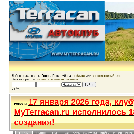
Добро пожаловать,
Гость
. Пожалуйста,
войдите
или
зарегистрируйтесь
.
Вам не пришло
письмо с кодом активации?
Войти
17 января 2026 года, клуб
Новости
:
MyTerracan.ru исполнилось 1
создания!
ФОРУМ
ПОМОЩЬ
ПОИСК
КАЛЕНДАРЬ
ЗАГРУЗКИ
ВОЙТИ
РЕГИСТРАЦИЯ