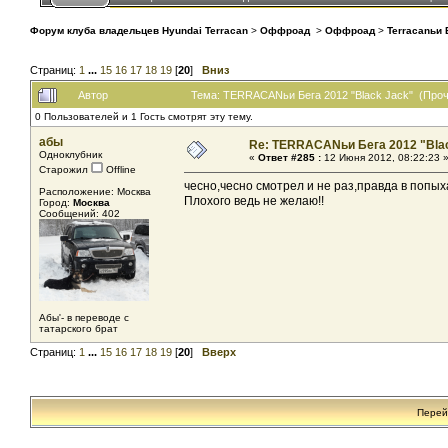
Форум клуба владельцев Hyundai Terracan
>
Оффроад
>
Оффроад
>
Terracanьи 
Страниц:
1
...
15
16
17
18
19
[
20
]
Вниз
Автор
Тема: TERRACANьи Бега 2012 "Black Jack" (Проч
0 Пользователей и 1 Гость смотрят эту тему.
абы
Re: TERRACANьи Бега 2012 "Bla
Одноклубник
«
Ответ #285 :
12 Июня 2012, 08:22:23 
Старожил
Offline
чесно,чесно смотрел и не раз,правда в попых
Расположение: Москва
Плохого ведь не желаю!!
Город:
Москва
Сообщений: 402
Абы'- в переводе с
татарского брат
Страниц:
1
...
15
16
17
18
19
[
20
]
Вверх
Перей